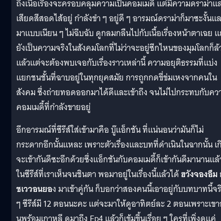
ถึงเนื้อเรื่องจะครอบคลุมความเป็นคอมเมดี้ แต่มีความดราม่าแ
เสียดสีสอดไส้อยู่ กำลังขำ ๆ อยู่ดี ๆ อารมณ์ดราม่าก็มาซะงั้นแ
มาแบบเนียน ๆ ไม่ฉึบฉับ ดูกลมกลืนไปกับเนื้อเรื่องหน้าตาเฉย 
ยังเป็นความจริงในสังคมโลกที่ไม่ว่าจะอยู่ซีกไหนของมุมโลกก็ล้
แล้วแต่จะต้องพบเจอกับเรื่องราวเหล่านี้ ความอยุติธรรมที่แบ่ง
แยกชนชั้นที่ฉาบอยู่ในทุกยุคสมัย การถูกกดขี่ข่มเหงจากคนใน
สังคม ซึ่งถ่ายทอดออกมาได้ดีและเข้าถึง จนไม่ไปกระทบกับคว
คอมเมดี้ที่กำลังขายอยู่
อีกอารมณ์ที่ซีรีส์ใส่เข้ามาคือ บู๊แอ็กชัน ที่แน่นอนว่ามันก็ไม่
กระดากอีกนั้นแหละ เพราะตัวเรื่องและบทที่ดำเนินในฉากนั้น เก
จะเข้ากันดีซะอีกด้วยซึ่งแอ็กชันกับคอมเมดี้ก็เข้ากันดีมานานแล้
ในซีรีส์ที่เราเห็นจนชินตา พอมาอยู่ในเรื่องนี้แล้วได้
ฮวังจองอึม
ชเววอนยอ
ง มาเข้าคู่กัน ก็บอกว่าสองคนนี้เอาอยู่กับบทบาทนี้จร
ๆ ซีรีส์มี 12 ตอนนะคะ แต่จะมาให้ดูอาทิตย์ละ 2 ตอนเพราะเข
นพร้อมเกาหลี ดูมาถึง Ep4 แล้วก็เข้มขึ้นเรื่อย ๆ ใครที่เพิ่งดูแค่