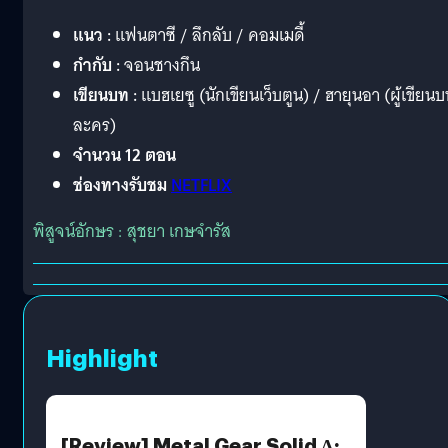
แนว :
แฟนตาซี / ลึกลับ / คอมเมดี้
กำกับ :
จอนชางกึน
เขียนบท :
แบฮเยซู (นักเขียนเว็บตูน) / ฮายุนอา (ผู้เขียน
ละคร)
จำนวน 12 ตอน
ช่องทางรับชม
NETFLIX
พิสูจน์อักษร : สุชยา เกษจำรัส
Highlight
[Review] Metal Gear Solid Δ: