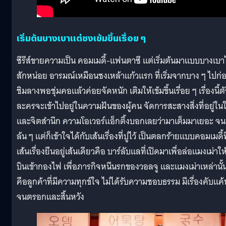
เริ่มต้นบางเบาแต่ชงเข้มขึ้นเรื่อย ๆ
ซีรีส์ขายความเป็น คอมเมดี้-แฟนตาซี แต่เริ่มต้นมาแบบบางเบา
สักหน่อย อารมณ์เหมือนชงเหล้าแก้วแรก ที่เริ่มจากบาง ๆ ไปก่
ชิมลางพอชุ่มคอแล้วค่อยจัดหนัก เติมให้เข้มขึ้นเรื่อย ๆ เรื่องนี้ตั
ละครจะเข้าไปอยู่ในความฝันของผู้คน จัดการสะสางสิ่งที่อยู่ใน
และจิตสำนึก ความโอเวอร์แอ็กติ้งบอกเลยว่ามาเต็มมาเยอะ จน
ล้น ๆ แต่ก็เข้าใจได้กับเส้นเรื่องที่ปูไว้ เป็นตลกร้ายแบบคอมเมดี้ที
เส้นเรื่องยืนอยู่เส้นเดียวคือ บาร์ลับแลที่เปิดมาเพื่อล่อแมงเม่าให
บินเข้ากองไฟ เพื่อภารกิจหนีนรกของวอลจู และแมงเม่าเหล่านั้น
คือลูกค้าที่มีความทุกข์ใจ ไม่ได้รับความชอบธรรม มีเรื่องคับแค้
จนตรอกและสิ้นหวัง