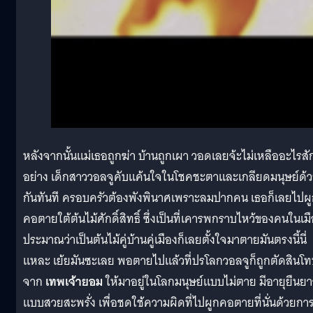
หลังจากนั้นแม่เธอถูกฆ่า บ้านถูกเผา วอดเลยจ้ะไม่เหลืออะไรสั
อย่าง เด็กสาววอลจูคับแค้นใจในโชคชะตาและเกลียดมนุษย์ด้
กันทันที ครอบครัวต้องพังพินาศเพราะลมปากคน เธอก็เลยไปผ
คอตายใต้ต้นไม้ศักดิ์สิทธิ์ ซึ่งเป็นที่เคารพกราบไหว้ของคนในเม
ประมาณว่าเป็นต้นไม้คู่บ้านคู่เมืองก็เลยตั้งใจมาตายมันตรงนี้นี่
แหละ เย้ยมันซะเลย พอตายไปแล้วที่ปรโลกวอลจูก็ถูกตัดสินโ
จาก
เทพเจ้ายอม
ให้มาอยู่ในโลกมนุษย์แบบไม่ตาย มีอายุยืนยา
แบบสวยสะพรั่ง เพื่อชดใช้ความผิดที่ไปผูกคอตายที่นั่นด้วยกา