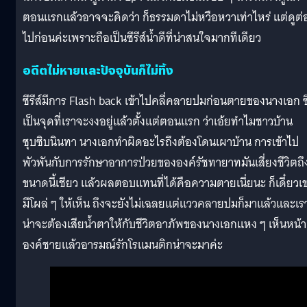
ตอนแรกแล้วอาจจะคิดว่า ก็ธรรมดาไม่หวือหวาเท่าไหร่ แต่ดูต่
ไปก่อนค่ะเพราะถือเป็นซีรีส์น้ำดีที่น่าสนใจมากทีเดียว
อดีตไม่หายและปัจจุบันก็ไม่ทิ้ง
ซีรีส์มีการ Flash back เข้าไปคลี่คลายปมก่อนตายของนางเอก ซึ
เป็นจุดที่เราจะงงอยู่แล้วตั้งแต่ตอนแรก ว่าเอ้ยทำไมชาวบ้าน
ซุบซิบนินทา นางเอกทำผิดอะไรถึงต้องโดนเผาบ้าน การเข้าไป
พัวพันกับการรักษาอาการป่วยขององค์รัชทายาทมันเสี่ยงชีวิตถึ
ขนาดนี้เชียว แล้วผลตอบแทนที่ได้คือความตายเนี่ยนะ ก็เดี๋ยวเ
มีโผล่ ๆ ให้เห็น ถึงจะยังไม่เฉลยแต่แววคลายปมก็มาแล้วและเร
น่าจะต้องเสียน้ำตาให้กับชีวิตอาภัพของนางเอกแหง ๆ เห็นหน้า
องค์ชายแล้วอารมณ์รักโรแมนติกน่าจะมาค่ะ