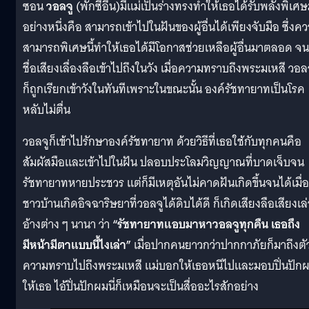
ซอน
วอลจู
(พักซีอึน)มีแม่เป็นร่างทรงทำให้เธอได้รับพลังพิเศ
อย่างหนึ่งคือ สามารถเข้าไปในฝันของผู้อื่นได้เพียงจับมือ ซึ่งค
สามารถพิเศษนี้ทำให้เธอได้มีโอกาสช่วยเหลือผู้อื่นมาตลอด จน
ชื่อเสียงเลื่องลือเข้าไปถึงในวัง เมื่อความทราบถึงพระมเหสี วอล
ก็ถูกเรียกเข้าวังในทันทีเพราะในขณะนั้น องค์รัชทายาทเป็นโรค
หลับไม่ตื่น
วอลจูก็เข้าไปรักษาองค์รัชทายาท ด้วยวิธีที่เธอใช้กับทุกคนคือ
สัมผัสมือและเข้าไปในฝัน ปลอบประโลมวิญญาณที่บาดเจ็บจน
รัชทายาทหายประชวร แต่ก็มีเหตุอันไม่คาดฝันเกิดขึ้นจนได้เมื่อ
ชาวบ้านเกิดอิจฉาริษยาที่วอลจูได้ดิบได้ดี ก็เกิดเสียงลือเสียงเล่
อ้างต่าง ๆ นานา ว่า
“รัชทายาทแอบมาหาวอลจูทุกคืน เธอถึง
มีหน้ามีตาแบบนี้ไงเล่า”
เมื่อปากคนยาวกว่าปากกาภัยก็มาถึงตั
ความทราบไปถึงพระมเหสี แม่บอกให้เธอหนีไปและมอบปิ่นปัก
ให้เธอ ไอ้ปิ่นปักผมนี่ก็เหมือนจะเป็นสื่ออะไรสักอย่าง