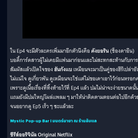
ใน Ep4 จะมีตัวละครเพิ่มมาอีกตัวนึงคือ
คังยอริน
(ช็องดาอึน)
บอดี้การ์ดสาวผู้ไม่เคยมีแฟนมาก่อนและไม่สะทกสะท้านกับการ
สัมผัสแล้วเปิดใจของ
ฮันกังแบ
เหมือนจะมาเป็นคู่ของฮีรึเปล่าอัน
ไม่แน่ใจ ดูเกี่ยวพัน ดูเหมือนจะใช่แต่ไม่ขอเดาเอาไว้ก่อนหรอกค
เพราะดูเนื้อเรื่องที่ทิ้งท้ายไว้ที่ Ep4 แล้ว ปมไม่น่าจะง่ายขนาดนั้
แถมยังมีปมใหญ่โผล่แพลม ๆ มาให้น่าติดตามตอนต่อไปอีกด้ว
จนอยากดู Ep5 เร็ว ๆ ซะแล้วละ
Mystic Pop-up Bar I มนตร์มายา ณ ร้านลับแล
ซีรีส์ออริจินัล Original Netflix