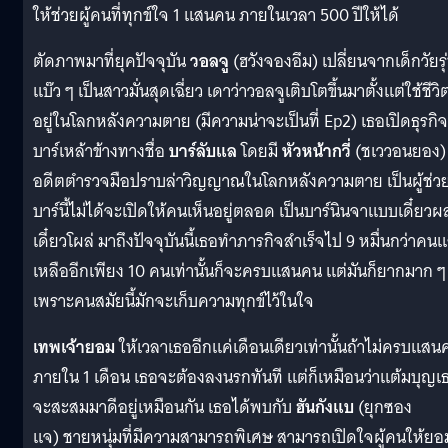
ให้ช่วยผู้คนที่ทุกข์ใจ 1 แสนคน ภายในเวลา 500 ปีให้ได้
ตัดภาพมาที่ยุคปัจจุบัน
วอลจู
(ฮวังจองอึม) เปลี่ยนจากเด็กวัยรุ
แบ๊ว ๆ เป็นสาวมั่นสุดเฉี่ยว เดาว่าวอลจูเติบโตขึ้นมาตั้งแต่ใช้ชีวิ
อยู่ในโลกหลังความตาย (มีความน่าจะเป็นที่ Ep2) เธอเปิดธุรกิจ
บาร์เหล้าข้างทางชื่อ
บาร์ลับแล
โดยมี
หัวหน้ากวี่
(ชเววอนยอง)
อดีตตำรวจมือปราบล่าวิญญาณในโลกหลังความตาย เป็นผู้ช่ว
บาร์นี้ไม่ได้จะเปิดให้คนเห็นอยู่ตลอด เป็นบาร์นินจาแบบเดี๋ยวผ
เดี๋ยวโผล่ มาถึงปัจจุบันนี้เธอทำภารกิจสำเร็จไป 9 หมื่นกว่าคนแ
เหลืออีกเพียง 10 คนเท่านั้นก็จะครบแสนคน แต่มันก็ยากมาก ๆ
เพราะคนสมัยนี้มักจะเก็บความทุกข์ไว้ในใจ
เทพเจ้ายอม
ให้เวลาเธออีกแค่เดือนเดียวเท่านั้นถ้าไม่ครบแสน
ภายใน 1 เดือน เธอจะต้องลงนรกทันที แต่ก็เหมือนว่าแต้มบุญเ
จะสะสมมาดีอยู่เหมือนกัน เธอได้พบกับ
ฮันกังแบ
(ยุกซอง
แจ) ชายหนุ่มที่มีความสามารถพิเศษ สามารถเปิดใจผู้คนให้ยอ