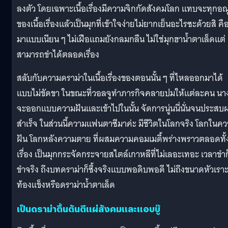
ลงตัว โดยเฉพาะเนื้อเรื่องมีความจิกกัดสังคมโลก แทบจะทุกอณ
ของเนื้อเรื่องแล้วเป็นมุกที่เข้าใจง่ายไม่ยากเย็นอะไรซะด้วยสิ คื
มาแบบเนียน ๆ ไม่เฝือแถมยังกลมกลืน ไม่ใช่มุกฮาน้ำตาเล็ดแต่
สามารถขำได้ตลอดเรื่อง
สลับกับความดราม่าในเนื้อเรื่องของตอนนั้น ๆ ที่ไหลออกมาได้
แบบไม่ขัดขา ในขณะที่วอลจูทำภารกิจคลายปมให้แต่ละคน นา
จะออกแบบความฝันและเข้าไปในนั้น จัดการนู่นนี่นั่นจนประสบ
สำเร็จ ในส่วนนี้ความแฟนตาซีมาค่ะ มีชีวิตในโลกจริง โลกในค
ฝัน โลกหลังความตาย ที่ผสมความคอมเมดี้พร่างพราวตลอดทั้
เรื่อง เป็นมุกกระจัดกระจายสไตล์เกาหลีที่ไม่เลอะเทอะ เวลาขำก
ขำจริง ถึงบทดราม่าก็ซึ้งจริงแบบพอดิบพอดี ไม่ถึงขนาดหัวเรา
ท้องแข็งหรือดราม่าน้ำตาเล็ด
เป็นดราม่าตื้นตันตีแผ่สังคมและแอบบู๊