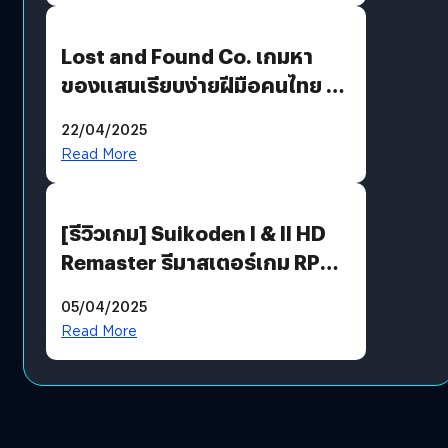
Lost and Found Co. เกมหา
ของแสนเรียบง่ายฝีมือคนไทย ที่
พร้อมท้าทายความช่างสังเกตใน
22/04/2025
ตัวคุณ
Read More
[รีวิวเกม] Suikoden I & II HD
Remaster รีมาสเตอร์เกม RPG
ในตำนานที่เหมาะกับแฟนตัวจริง
05/04/2025
Read More