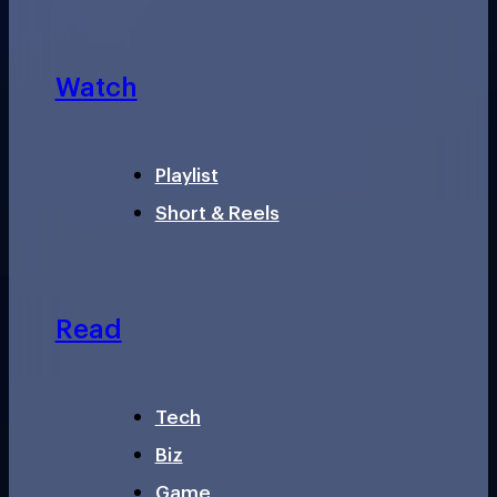
Watch
Playlist
Short & Reels
Read
Tech
Biz
Game