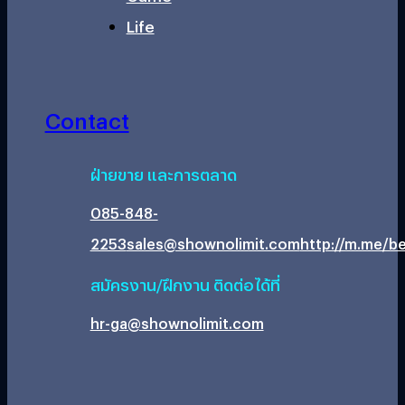
Life
Contact
ฝ่ายขาย และการตลาด
085-848-
2253
sales@shownolimit.com
http://m.me/be
สมัครงาน/ฝึกงาน ติดต่อได้ที่
hr-ga@shownolimit.com