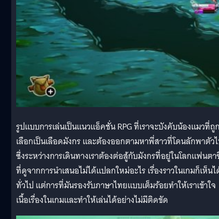
รูปแบบการเล่นเป็นแนวแอ็คชั่น RPG ที่เราจะบังคับน้องแมวที่ถู
เลือกเป็นเลือดมังกร และต้องออกตามหาพี่สาวที่โดนลักพาตัว
ซึ่งระหว่างการเดินทางเราต้องต่อสู้กับมังกรที่อยู่ในโลกแฟนตาซ
ที่ดูจากการนำเสนอไม่ได้แปลกใหม่อะไร เรื่องราวในเกมก็เห็นได
ทั่วไป แต่การที่มันรองรับภาษาไทยแบบเต็มร้อยทำให้เราเข้าใจ
เนื้อเรื่องในเกมและทำให้เล่นได้อย่างไม่มีติดขัด