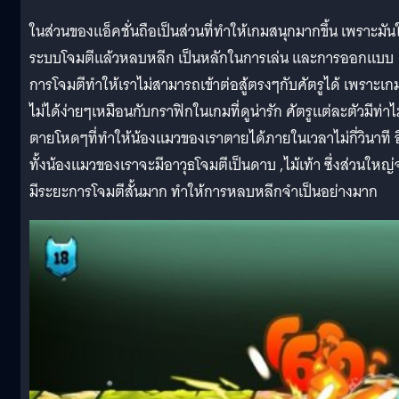
ในส่วนของแอ็คชั่นถือเป็นส่วนที่ทำให้เกมสนุกมากขึ้น เพราะมันใ
ระบบโจมตีแล้วหลบหลีก เป็นหลักในการเล่น และการออกแบบ
การโจมตีทำให้เราไม่สามารถเข้าต่อสู้ตรงๆกับศัตรูได้ เพราะเก
ไม่ได้ง่ายๆเหมือนกับกราฟิกในเกมที่ดูน่ารัก ศัตรูแต่ละตัวมีท่าไ
ตายโหดๆที่ทำให้น้องแมวของเราตายได้ภายในเวลาไม่กี่วินาที 
ทั้งน้องแมวของเราจะมีอาวุธโจมตีเป็นดาบ ,ไม้เท้า ซึ่งส่วนใหญ่
มีระยะการโจมตีสั้นมาก ทำให้การหลบหลีกจำเป็นอย่างมาก