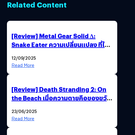
Related Content
[Review] Metal Gear Solid Δ:
Snake Eater ความเปลี่ยนแปลง ที่ไม่
ทำลาย “ต้นฉบับ”
12/09/2025
Read More
[Review] Death Stranding 2: On
the Beach เมื่อความตายคือของขวัญ
และความโดดเดี่ยวคือพันธะสุดท้าย
23/06/2025
ของมนุษย์
Read More