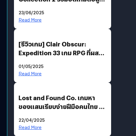
ตำนานของ Capcom
23/06/2025
Read More
[รีวิวเกม] Clair Obscur:
Expedition 33 เกม RPG ที่ผสาน
ความคลาสสิกกับกราฟิกยุคใหม่
01/05/2025
ได้ลงตัว
Read More
Lost and Found Co. เกมหา
ของแสนเรียบง่ายฝีมือคนไทย ที่
พร้อมท้าทายความช่างสังเกตใน
22/04/2025
ตัวคุณ
Read More