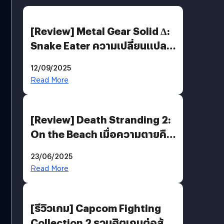
[Review] Metal Gear Solid Δ:
Snake Eater ความเปลี่ยนแปลง
ที่ไม่ทำลาย “ต้นฉบับ”
12/09/2025
Read More
[Review] Death Stranding 2:
On the Beach เมื่อความตายคือ
ของขวัญ และความโดดเดี่ยวคือ
23/06/2025
พันธะสุดท้ายของมนุษย์
Read More
[รีวิวเกม] Capcom Fighting
Collection 2 รวมฮิตเกมต่อสู้ใน