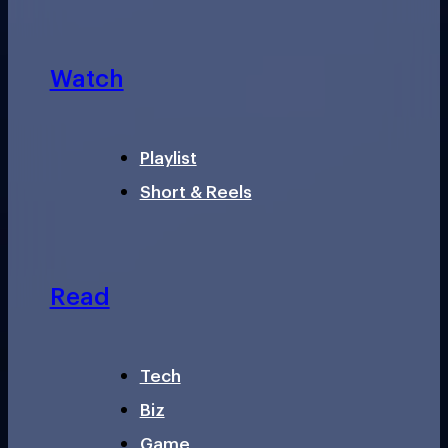
Watch
Playlist
Short & Reels
Read
Tech
Biz
Game