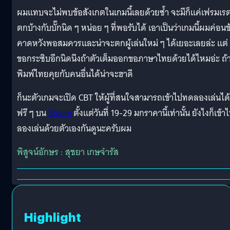
ผมแทบจะไม่พบข้อสังเกตในเกมนี้เลยด้วยซ้ำ จะมีก็แค่เฟรมเร
ตกบ้างกับบั๊กนิด ๆ หน่อย ๆ ที่พอรับได้ เอาเป็นว่าเกมนี้ผมค่อนข
คาดหวังพอสมควรและน่าจะตกผู้เล่นใหม่ ๆ ได้เยอะเลยล่ะ แต่
ขอกระซิบอีกนิดนึงถ้าตัวเต็มออกขอภาษาไทยด้วยได้ไหมอ่ะ ถ้
พิมพ์ไทยคุยกับคนอื่นได้น่าจะฮาดี
ก็นะตัวเกมจะเปิด CBT ให้ผู้ที่สนใจสามารถเข้าไปทดลองเล่นได้
ฟรี ๆ บน
Steam
ตั้งแต่วันที่ 19-29 มกราคานี้เท่านั้น ยังไงก็เข้า
ลองเล่นด้วยตัวเองกันดูนะครับผม
พิสูจน์อักษร : สุชยา เกษจำรัส
Highlight