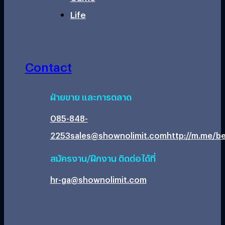
Life
Contact
ฝ่ายขาย และการตลาด
085-848-
2253
sales@shownolimit.com
http://m.me/be
สมัครงาน/ฝึกงาน ติดต่อได้ที่
hr-ga@shownolimit.com