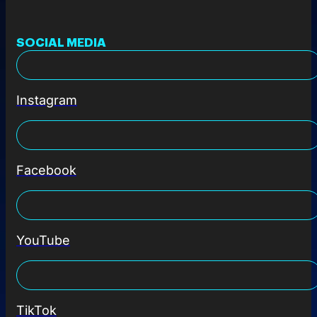
SOCIAL MEDIA
Instagram
Facebook
YouTube
TikTok