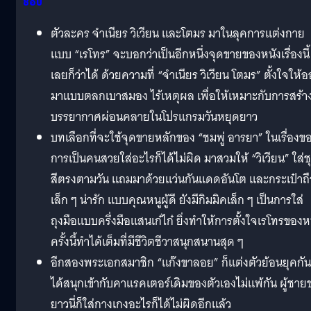
ชอบ
ตัวละคร จำเนียร วิเวียน และโตมร มาในลุคการแต่งกาย
แบบ “เรโทร” จะบอกว่าเป็นอีกหนึ่งจุดขายของหนังเรื่องนี้
เลยก็ว่าได้ ด้วยความที่ “จำเนียร วิเวียน โตมร” ตั้งใจให้
มาแบบตลกเบาสมอง ไร้เหตุผล เพื่อให้เหมาะกับการสร้า
บรรยากาศผ่อนคลายในโปรแกรมวันหยุดยาว
บทเลือกที่จะใช้จุดขายหลักของ “ชมพู่ อารยา” ในเรื่องข
การเป็นคนสวยใส่อะไรก็ได้ไม่ผิด มาสวมให้ “วิเวียน” ใส่ช
สีตรงตามวัน แถมมาด้วยแว่นกันแดดอันโต และกระเป๋าถ
เล็ก ๆ น่ารัก แบบคุณหนูผู้ดี ยังมีกิมมิคเล็ก ๆ เป็นการใส่
ถุงมือแบบครึ่งมือแสนเก๋ไก๋ ยิ่งทำให้การตั้งใจเรโทรของห
ครั้งนี้ทำได้เต็มที่มีชีวิตชีวาสนุกสนานสุด ๆ
อีกสองพระเอกสมาชิก “แก๊งขาลอย” ก็แต่งตัวย้อนยุคกัน
ได้สนุกเข้ากับคาแรคเตอร์เดิมของตัวเองไม่แพ้กัน ผู้ชาย
ยาวนี่ก็ใส่กางเกงอะไรก็ได้ไม่ผิดอีกแล้ว