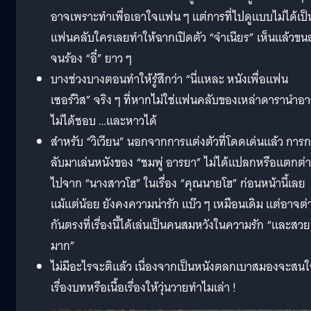
อาจเพราะทำเพื่อเอาใจแฟน ๆ แต่การที่ไปดูแบบไม่ได้เป็
แฟนคลับใครเลยทำให้ฉากเปิดตัว “จำเนียร” เห็นแล้วขนล
จนร้อง “อี๋” ยาว ๆ
บางช่วงบางตอนทำให้รู้สึกว่า “นี่แหละ หนังเพื่อแฟน
เซอร์วิส” จริง ๆ ที่หากไม่ใช่แฟนคลับของเหล่าดารานำอ
ไม่ได้ชอบ …และหาวได้
สำหรับ “วิเวียน” นอกจากการแต่งตัวที่โดดเด่นแล้ว การก
ลับมาเล่นหนังของ “ชมพู่ อารยา” ไม่ได้แปลกหรือแตกต่
ไปจาก “นางสาวโฮ” ในเรื่อง “คุณนายโฮ” ก่อนหน้านี้เลย
แม้แต่น้อย ยังคงความน่ารัก แบ๊ว ๆ เหมือนเดิม แต่อาจต่
กันตรงที่เรื่องนี้ได้เล่นเป็นคนสมหวังในความรัก “และสวย
มาก”
ไม่มีอะไรจะติแล้ว เนื่องจากเป็นหนังตลกเบาสมองจะสน
เรื่องบทหรือเนื้อเรื่องให้วุ่นวายทำไมเล่า !