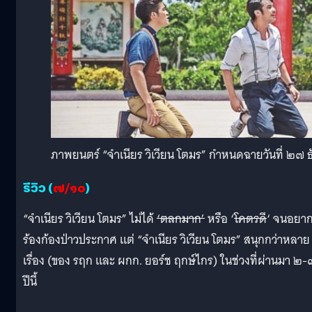
ภาพยนตร์ “จำเนียร วิเวียน โตมร” กำหนดฉายวันที่ ๒
รีวิว (
๗/๑๐
)
“จำเนียร วิเวียน โตมร” ไม่ได้
‘ตลกมาก’
หรือ ‘
โคตรดี
‘ จนอยา
ร้องก้องป่าวประกาศ แต่ “จำเนียร วิเวียน โตมร” สนุกกว่าหลาย
เรื่อง (ของ รฤก และ ผกก. ยอร์ช ฤกษ์ไกร) ในช่วงที่ผ่านมา ๒-
ปีนี้