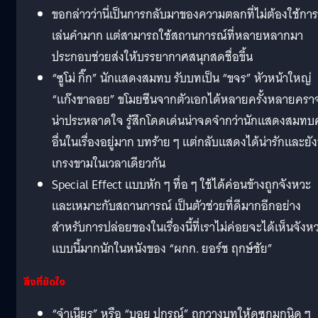
ขอกล่าวว่านี่เป็นการกลับมาของความตลกที่ไม่ต้องใช้การ
เล่นคำมาก แต่สามารถใช้สถานการณ์ที่หลายหลากมา
ประกอบช่วยส่งให้บรรยากาศสนุกสดชื่อขึ้น
“ซูโม่ กิ๊ก” นักแสดงสมทบ รับบทเป็น “ขจร” หัวหน้าใหญ่
“แก๊งขาลอย” ขโมยซีนจากตัวเอกได้หลายครั้งหลายครา
น่าประหลาดใจ รู้สึกโดดเด่นน่าจดจำกว่านักแสดงสมท
อื่นในเรื่องอยู่มาก บทร้าย ๆ แต่กลับแสดงได้น่ารักและยัง
เกรงขามในเวลาเดียวกัน
Special Effect แบบหัก ๆ ทื่อ ๆ ใช้ได้ค่อนข้างถูกจังหวะ
และเหมาะกับสถานการณ์ เป็นตัวช่วยที่ดีมากอีกอย่าง
สำหรับการปล่อยของในเรื่องนี้ที่เราไม่ค่อยจะได้เห็นจังห
แบบนี้มากนักในหนังของ “ผกก. ยอร์ช ฤกษ์ชัย”
สิ่งที่ขัดใจ
“จำเนียร” หรือ “บอย ปกรณ์” ถูกวางบทให้ดูซกมกนิด ๆ