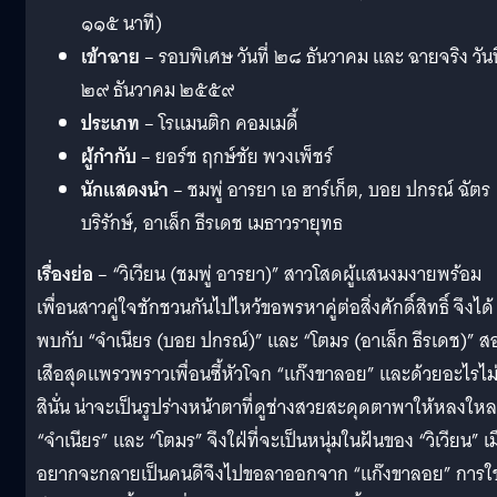
๑๑๕ นาที)
เข้าฉาย
– รอบพิเศษ วันที่ ๒๘ ธันวาคม และ ฉายจริง วันที
๒๙ ธันวาคม ๒๕๕๙
ประเภท
– โรแมนติก คอมเมดี้
ผู้กำกับ
– ยอร์ช ฤกษ์ชัย พวงเพ็ชร์
นักแสดงนำ
– ชมพู่ อารยา เอ ฮาร์เก็ต, บอย ปกรณ์ ฉัตร
บริรักษ์, อาเล็ก ธีรเดช เมธาวรายุทธ
เรื่องย่อ
– “วิเวียน (ชมพู่ อารยา)” สาวโสดผู้แสนงมงายพร้อม
เพื่อนสาวคู่ใจชักชวนกันไปไหว้ขอพรหาคู่ต่อสิ่งศักดิ์สิทธิ์ จึงได้
พบกับ “จำเนียร (บอย ปกรณ์)” และ “โตมร (อาเล็ก ธีรเดช)” ส
เสือสุดแพรวพราวเพื่อนซี้หัวโจก “แก๊งขาลอย” และด้วยอะไรไม่ร
สินั่น น่าจะเป็นรูปร่างหน้าตาที่ดูช่างสวยสะดุดตาพาให้หลงใหล
“จำเนียร” และ “โตมร” จึงใฝ่ที่จะเป็นหนุ่มในฝันของ “วิเวียน” เมื
อยากจะกลายเป็นคนดีจึงไปขอลาออกจาก “แก๊งขาลอย” การใช