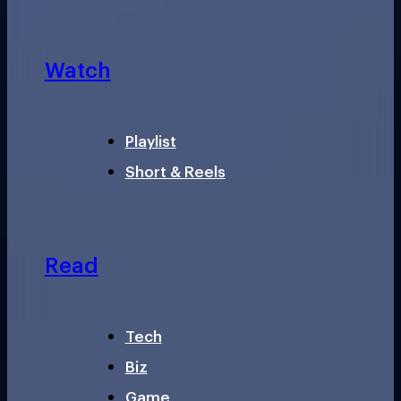
Watch
Playlist
Short & Reels
Read
Tech
Biz
Game