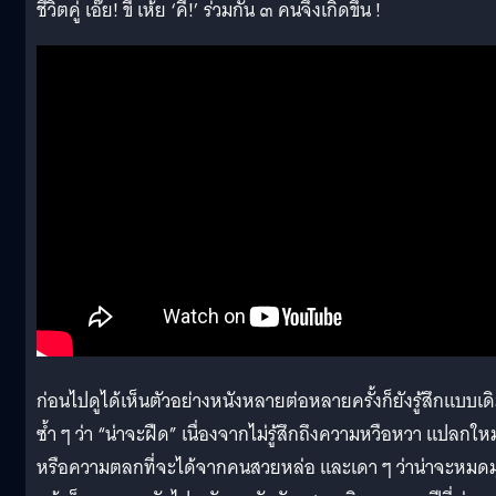
ชีวิตคู่ เอ๊ย! ขี้ เห้ย ‘คี่!’ ร่วมกัน ๓ คนจึงเกิดขึ้น !
ก่อนไปดูได้เห็นตัวอย่างหนังหลายต่อหลายครั้งก็ยังรู้สึกแบบเด
ซ้ำ ๆ ว่า “น่าจะฝืด” เนื่องจากไม่รู้สึกถึงความหวือหวา แปลกใหม
หรือความตลกที่จะได้จากคนสวยหล่อ และเดา ๆ ว่าน่าจะหมดม