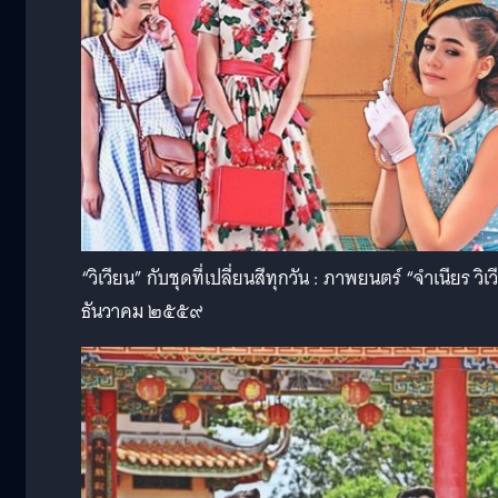
“วิเวียน” กับชุดที่เปลี่ยนสีทุกวัน : ภาพยนตร์ “จำเนียร 
ธันวาคม ๒๕๕๙