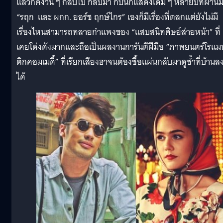
แล้วก็คงวน ๆ กลับไป กลับมา กับนักแสดงเดิม ๆ หลายปีที่ผ่าน
“รฤก และ ผกก. ยอร์ช ฤกษ์ไกร” เองก็มีเรื่องที่ตลกแต่ยังไม่มี
เรื่องไหนสามารถทลายกำแพงของ “แสบสนิทศิษย์ส่ายหน้า” ที่
เคยโด่งดังมากและถือเป็นผลงานการันตีฝีมือ “ภาพยนตร์โรแม
ติกคอมเมดี้” ที่เรียกเสียงฮาจนต้องซื้อแผ่นกลับมาดูซ้ำที่บ้านล
ได้