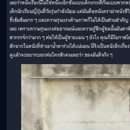
เลยว่าหนังเรื่องนี้ไม่ใช่หนังแอ็กชันแบบเด็กเกเรตีกันแบบพวกหน
เด็กนักเรียนญี่ปุ่นที่วัยรุ่นกำลังนิยม แต่มันคือหนังดราม่าหนังชีว
ที่เข้มข้นมาก ๆ และความรุนแรงด้านภาพก็ไม่ได้เป็นส่วนสำคัญ
เลย เพราะความรุนแรงต่ออารมณ์และความรู้สึกผู้ชมนั้นมันสาห
สากรรจ์กว่ามาก ๆ ต่อให้เป็นผู้ชายแมน ๆ ยังไง คุณก็มีโอกาสโ
สักฉากในหนังที่ทำเอาน้ำตาร่วงได้แน่นอน นี่จึงเป็นหนังอีกเรื่องท
ดูแล้วจะอยากบอกต่อใครสักคนเลยว่า ของมันดีจริง ๆ