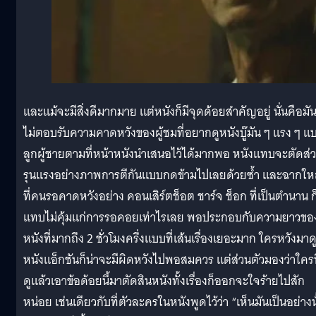
และแม้จะมีสิ่งดีมากมาย แต่หนังก็มีจุดด้อยสำคัญอยู่ นั่นคือมั
ไม่ตอบรับความคาดหวังของผู้ชมที่อยากดูหนังบู๊มัน ๆ แรง ๆ แ
ลูกผู้ชายตามที่หน้าหนังนำเสนอไว้ได้มากพอ หนังแทบจะตัดส่
รุนแรงอย่างภาพการตีกันแบบกดข้ามไปเลยด้วยซ้ำ และฉากให
ที่คนรอคาดหวังอย่าง คอนเสิร์ตช็อต ชาร์จ ช็อก ที่เป็นตำนาน ก
แทบไม่คุ้มแก่การรอคอยเท่าไรเลย พอประกอบกับความยาวขอ
หนังที่มากถึง 2 ชั่วโมงครึ่งแบบที่เส้นเรื่องเยอะมาก ใครหวังมาด
หนังแอ็กชันก็น่าจะมีผิดหวังไปพอสมควร แต่ส่วนตัวมองว่าใครท
ดูแล้วเอาข้อด้อยนี้มาตัดสินหนังทั้งเรื่องก็ออกจะใจร้ายไปสัก
หน่อย เช่นเดียวกับที่ตัวละครในหนังพูดไว้ว่า “เห็นมันเป็นอย่างน