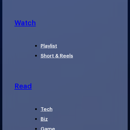
Watch
Playlist
Short & Reels
Read
Tech
Biz
Game