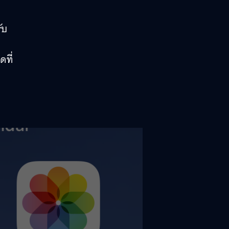
ับ
ดที่