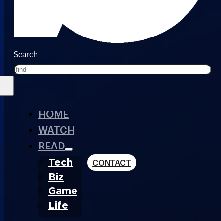
Search
HOME
WATCH
READ
Tech
CONTACT
Biz
Game
Life