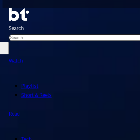
Search
Watch
Playlist
Short & Reels
Read
Tech