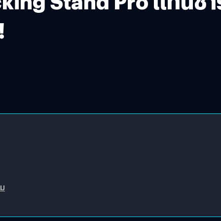
acking Stand Pro แท่นชา
!
หม