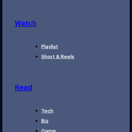
Watch
Playlist
Short & Reels
Read
Tech
Biz
Game