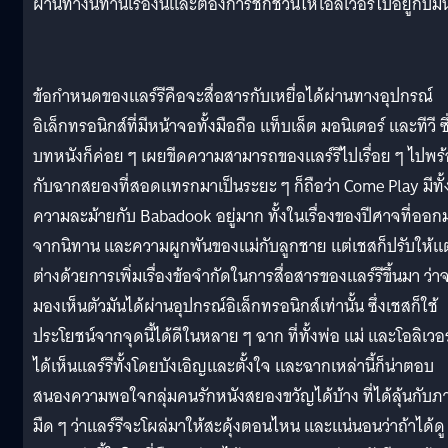
ผ่านทางนิทานเรื่องนี้และต้องการชักชวนให้โอลิเวอร์ไปอยู่กับมั
ข้อกำหนดของแลร์รีคือจะสื่อสารกับเหยื่อได้ผ่านทางอุปกรณ์
อิเล็กทรอนิกส์ที่มีหน้าจอทั้งมือถือ แท็บเล็ต มอนิเตอร์ และทีวี ซึ
บทหนังก็ค่อย ๆ เผยขีดความสามารถของแลร์รีไปเรื่อย ๆ ไปพร
กับฉากสยองที่สอดแทรกมาเป็นระยะ ๆ ก็ถือว่า Come Play มีทั้
ความละม้ายกับ Babadook อยู่มาก ทั้งในเรื่องของปีศาจที่ออก
จากนิทาน และความผูกพันของแม่กับลูกชาย แต่เชสก็ปรับให้
ต่างด้วยการเพิ่มเรื่องข้อจำกัดในการสื่อสารของแลร์รีขึ้นมา ว่า
มองเห็นตัวมันได้ผ่านอุปกรณ์อิเล็กทรอนิกส์เท่านั้น ซึ่งเชสก็ใช้
ประโยชน์จากจุดนี้ได้ดีในหลาย ๆ ฉาก ที่ทั้งพ่อ แม่ และโอลิเวอร
ได้เห็นแลร์รีทั้งโดยบังเอิญและตั้งใจ และฉากเหล่านี้ก็น่าตอบ
สนองความพอใจกลุ่มคนรักหนังสยองขวัญได้บ้าง ที่ได้ลุ้นกับ
มืด ๆ ว่าแลร์รีจะโผล่มาให้สะดุ้งตอนไหน และแน่นอนว่าถ้าได้ดู