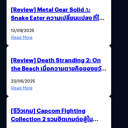
[Review] Metal Gear Solid Δ:
Snake Eater ความเปลี่ยนแปลง ที่ไม่
ทำลาย “ต้นฉบับ”
12/09/2025
Read More
[Review] Death Stranding 2: On
the Beach เมื่อความตายคือของขวัญ
และความโดดเดี่ยวคือพันธะสุดท้าย
23/06/2025
ของมนุษย์
Read More
[รีวิวเกม] Capcom Fighting
Collection 2 รวมฮิตเกมต่อสู้ใน
ตำนานของ Capcom