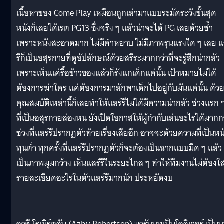
เนื้อหาของ Come Play เหมือนถูกเล่ามาแบบระมัดระวังขั้นสุด
หนังก็เลยได้เรต PG13 ซึ่งจริง ๆ แล้วน่าจะได้ PG เลยด้วยซ้ำ
เพราะหนังสะอาดมาก ไม่มีคำหยาบ ไม่มีภาพรุนแรงใด ๆ เลย แ
รีก็เป็นอสุรกายที่ดูอัปลักษณ์ด้วยสรีระมากกว่าที่จะรู้สึกน่ากลัว
เพราะเห็นแค่รื้อข้าวของแล้วก็รังแกเด็กแค่นั้น เป้าหมายไม่ได้
ต้องการฆ่าใคร แค่ต้องการมาลักพาเด็กไปอยู่กับมันแค่นั้น ด้ว
คุณสมบัติเหล่านี้ก็เลยทำให้แลร์รีไม่ได้มีความน่ากลัว ช่วงแรก 
ที่เป็นอสุรกายล่องหน ยังเปิดโอกาสให้ผู้กำกับเล่นอะไรได้มากก
ช่วงที่แลร์รีปรากฏตัวท้ายเรื่องเสียอีก อาจจะด้วยความที่เป็นหน
ทุนต่ำ ทุกครั้งที่แลร์รีปรากฏตัวก็จะต้องเป็นฉากแบบมืด ๆ แล้ว
เป็นภาพมุมกว้าง เห็นแลร์รีในระยะไกล ๆ ทำให้ทีมงานไม่ต้องใส
รายละเอียดอะไรในตัวแลร์รีมากนัก ประหยัดงบ