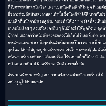
อาซี โรเบิร์ตสัน (Azhy Robertson) มารับบทเป็นโอลิเวอร์ เป็น
ที่รับภาระหนักสุดในเรื่อง เพราะบทน้องคือเด็กที่ไม่พูด ก็เลยต้
สื่อสารด้วยสีหน้าและสายตาเท่านั้น ซึ่งน้องก็ทำได้ดี บวกกับน้อ
เป็นเด็กที่หน้าตาน่าเอ็นดูด้วย ก็เลยทำให้เรา ๆ พอใจที่จะเห็นน
บนจอไปเรื่อย ๆ ส่วนตัวละครอื่น ๆ ก็ไม่มีอะไรให้พูดถึงนะ สุดท
ผู้กำกับเชสกลัวว่าหนังตัวเองจะกลวงโบ๋เกินไป ก็เลยทิ้งท้ายด้ว
การสอดแทรกสาระ ถึงจุดประสงค์ของแลร์รี มาจากการที่พ่อแม
ยุคใหม่ปล่อยให้ลูกอยู่กับหน้าจอมากเกินไป จนขาดปฏิสัมพันธ์
เพื่อน ๆ หรือจะหยิบเอาเรื่องแลร์รีมาไว้หลอกเด็กก็ได้ ว่าถ้าติด
หน้าจอมากเกินไป ผีแลร์รีจะมาจับตัว สาระมั้ยล่ะ
ส่วนคอหนังสยองขวัญ อย่าคาดหวังความน่ากลัวจากเรื่องนี้ มี
อะไรดู ดูไปก่อนเลยจ้ะ