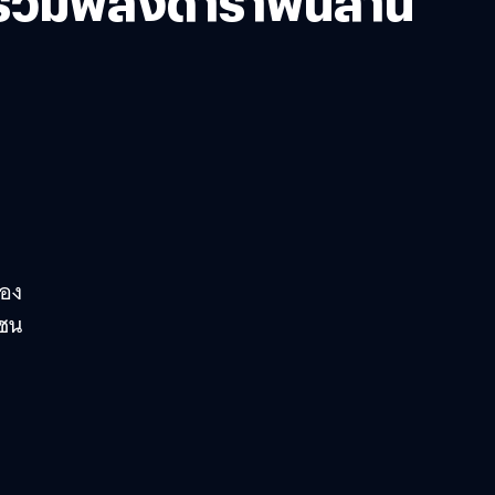
 รวมพลังดาราพันล้าน
้อง
าชน