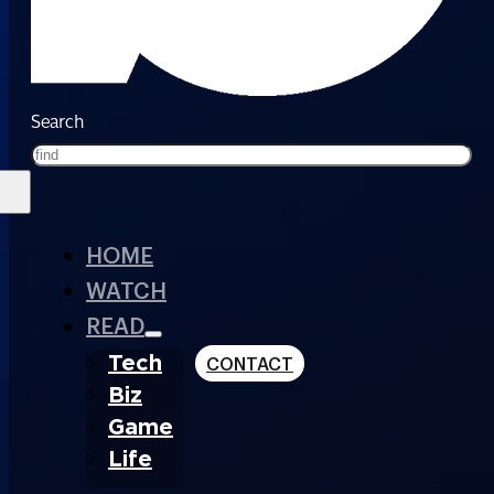
Search
HOME
WATCH
READ
Tech
CONTACT
Biz
Game
Life