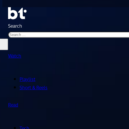
Search
Watch
Playlist
Short & Reels
Read
Tech