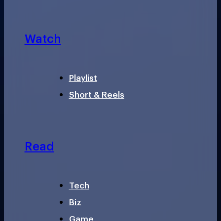
Watch
Playlist
Short & Reels
Read
Tech
Biz
Game