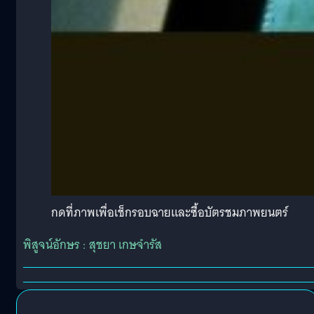
กดที่ภาพเพื่อเช็กรอบฉายและซื้อบัตรชมภาพยนตร์
พิสูจน์อักษร : สุชยา เกษจำรัส