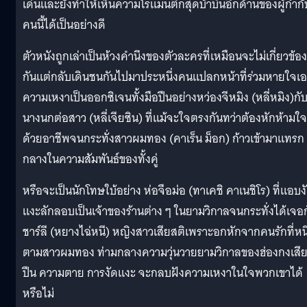
เด่นและยังทำให้เห็นความโรแมนติกสุดบ้าบิ่นอีกด้านของผู้กำกั
คนนี้ได้เป็นอย่างดี
ตัวหนังถูกเล่าเป็นห้วงคำนึงของตัวละครที่เหมือนจะไม่เกี่ยวข้อง
กันแต่กลับเดินชนกันไปมาประหนึ่งคนแปลกหน้าที่ร่วมหายใจเ
ความเหงาเป็นออกซิเจนทั้งมือปืนอย่างหว่องจีหมิง (หลี่หมิง)กั
นางนกต่อสาว (หลี่เจียซิน) ที่แม้จะใจตรงกันทว่าต้องหักห้ามใจ
ด้วยอาชีพจนกระทั่งสาวผมทอง (คาเร็น ม็อก) ก้าวเข้ามาแทรก
กลางในความสัมพันธ์ของทั้งคู่
หรือจะเป็นนักโทษใบ้อย่าง ห่อจือม่อ (ทาเคชิ คาเนชิโร) ที่แอบง
แงะลักลอบเป็นเจ้าของร้านต่าง ๆ ในยามวิกาลจนกระทั่งได้เจอ
ชาร์ลี (หยางไฉ่หนี) หญิงสาวเสียสติเพราะอกหักจากคนรักที่หน
ตามสาวผมทอง ท่ามกลางความวุ่นวายยามวิกาลของฮ่องกงเสี
ปืน ความตาย การงัดแงะ จะกลบฝังความเหงาในใจพวกเขาได้
หรือไม่