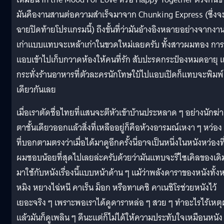
มันคืองานสานต่อความสำเร็จมาจาก Chunking Express (ซึ่งจ
ฉายปิดท้ายโปรแกรมนี้) ถึงขั้นที่ว่ามันอ้างอิงหลายอย่างจากงา
เก่าแบบแทบจะเหล้าเก่าในขวดใหม่เลยครับ ทั้งสาวผมทอง การ
แอบเข้าไปเก็บกวาดห้องให้คนที่รัก สับปะรดกระป๋องหมดอายุ แ
กระทั่งร้านอาหารที่ตัวละครนักโทษใบ้ไปแอบเปิดก็แทบจะพิมพ์
เดียวกันเลย
เมื่อเราตัดชื่อไทยที่แสนจะตีหัวเข้าบ้านประหลาด ๆ อย่างนักฆ่า
ตาชั้นเดียวออกแล้วสิ่งที่เหลืออยู่ก็คือห้วงอารมณ์เหงา ๆ หว่อง
ที่บอกตามตรงว่าเมื่อได้มาดูอีกครั้งนี่อาจเป็นหนึ่งในหนังหว่องที
ผมชอบน้อยที่สุดไปเลยล่ะครับด้วยว่ามันแทบจะรีไซเคิลของเดิ
มาใช้กับหนังเรื่องนี้แบบหน้าด้าน ๆ แม้ว่าพลังดาราของหนังทั้งหล
หมิง หยางไฉ่หนี คาเร็น ม็อก หรือทาเคชิ คาเนชิโรช่วยหนังไว้
เยอะจริง ๆ เพราะพอเราได้ดูดาราหล่อ ๆ สวย ๆ ทำอะไรไร้เหต
แล้วมันก็ดูเพลิน ๆ ดีนะแต่ก็ไม่ได้ให้ความประทับใจเหมือนหนัง