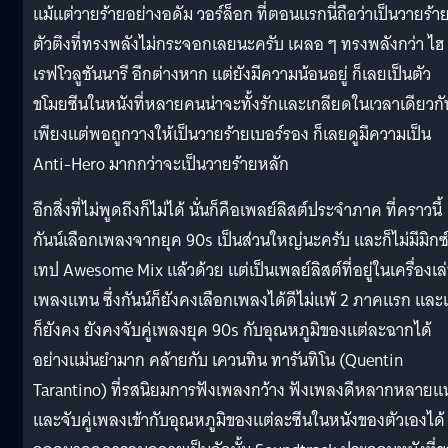
แม้แต่วายร้ายอย่างอดัม วอร์ล็อก ที่ตอนแรกนี่ถือว่าเป็นวายร้า
ตัวตึงที่ทรงพลังไม่กระจอกเลยนะครับ เผลอ ๆ ทรงพลังกว่า ไฮ
เรฟโวลูชันนารี อีกต่างหาก แต่ยังมีความน้อนอยู่ ก็เลยเป็นตัว
ขโมยซีนในหนังที่หลายคนน่าจะทั้งรักและเกลียดในเวลาเดียวกั
เพียงแต่พอถูกวางให้เป็นวายร้ายเบอร์รอง ก็เลยดูมึความเป็น
Anti-Hero มากกว่าจะเป็นวายร้ายหลัก
อีกสิ่งที่ไม่พูดถึงก็ไม่ได้ นั่นก็คือเพลย์ลิสต์ประจำภาค ที่คราวนี้
กันน์เลือกเพลงจากยุค 90s เป็นส่วนใหญ่นะครับ และก็ไม่มีมิกซ
เทป Awesome Mix แล้วด้วย แต่เป็นเพลย์ลิสต์ที่อยู่ในเครื่องเล
เพลงแทน ซึ่งกันน์ก็ยังคงเลือกเพลงได้ดีไม่แพ้ 2 ภาคแรก และ
ก็ยังคง ยังคงจับคู่เพลงยุค 90s กับอุณหภูมิของแต่ละฉากได้
อย่างแม่นยำมาก คล้ายกับ เควนทิน ทารันทิโน (Quentin
Tarantino) ที่รสนิยมการฟังเพลงกว้าง ฟังเพลงดีหลากหลายแ
และจับคู่เพลงเข้ากับอุณหภูมิของแต่ละซีนในหนังของตัวเองได้