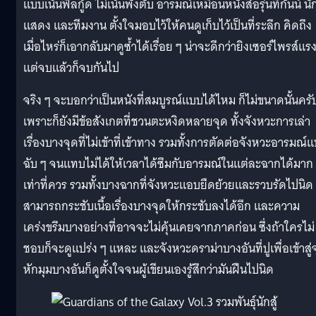
แบบเน้นฟีลกู้ด ไม่เน้นพังตับ อารมณ์เหมือนหนังสือรุ่นที่กันน์ นั
แสดง และทีมงาน ตั้งใจมอบไว้ให้คนดูเก็บไว้เป็นที่ระลึก คิดถึง
เมื่อไหร่ก็เอากลับมาดูซ้ำได้เรื่อย ๆ น่าจะดีกว่ายิงเซอร์ไพรส์แร
แต่จบแล้วก็จบกันไป
จริง ๆ จะบอกว่าเป็นหนังที่สมบูรณ์แบบได้ไหม ก็ไม่ขนาดนั้นครั
เพราะก็ยังมีข้อสังเกตที่ชวนตะหงิดหลายจุด ทั้งจังหวะการเล่า
เรื่องบางจุดที่ไม่เข้าที่เข้าทาง รวมทั้งการตัดต่อจังหวะอารมณ์
ฉับ ๆ จนแทบไม่ได้ให้เวลาได้ซึมกับอารมณ์ในแต่ละฉากได้มาก
เท่าที่ควร รวมทั้งบางฉากที่จังหวะแอบยืดย้วยและรวบรัดไปนิด
สามารถกระชับเนื้อเรื่องบางจุดให้กระชับลงได้อีก และความ
เคร่งขรึมบางอย่างที่อาจจะไม่คุ้นเคยจากภาคก่อน ซึ่งถ้าใครไม่
ชอบก็จะดูแปร่ง ๆ แหละ และจังหวะดราม่าบางอันที่ปูเพื่อเข้าสู่
หักมุมบางอันก็ดูตั้งใจจนผู้เขียนเองรู้สึกว่ามันฝืนไปนิด