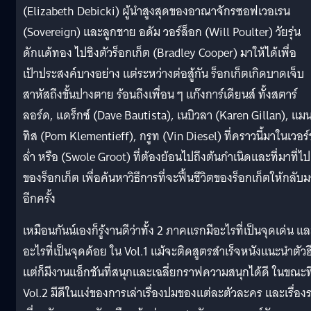
(Elizabeth Debicki) ผู้นำสูงสุดของอาณาจักรซอฟเวอเรน
(Sovereign) และลูกชาย อดัม วอร์ล็อก (Will Poulter) วัยรุ่น
ดักแด้ทอง ไปชิงตัวร็อกเก็ต (Bradley Cooper) มาให้ได้เพื่อ
เป้าประสงค์บางอย่าง แต่ระหว่างต่อสู้กัน ร็อกเก็ตเกิดบาดเจ็บ
สาหัสถึงขั้นปางตาย ร้อนถึงเพื่อน ๆ แก๊งการ์เดียนส์ ทั้งสตาร์
ลอร์ด, แดร็กซ์ (Dave Bautista), เนบิวลา (Karen Gillan), แม
ทิส (Pom Klementieff), กรูท (Vin Diesel) ที่คราวนี้มาในเวอร์
ล่ำ หรือ (Swole Groot) ที่ต้องย้อนไปถึงต้นกำเนิดและที่มาที่ไป
ของร็อกเก็ต เพื่อค้นหาวิธีการที่จะฟื้นชีวิตของร็อกเก็ตให้กลับ
อีกครั้ง
เหมือนกันน์เองก็รู้งานดีว่าทั้ง 2 ภาคแรกมีอะไรที่เป็นจุดเด่น แล
อะไรที่เป็นจุดด้อย ใน Vol.1 แม้จะติดสูตรสำเร็จหนังแนะนำตัวฮ
แต่ก็มีงานแอ็กชันที่สนุกและเฉลี่ยกราฟความสนุกได้ดี ในขณะที
Vol.2 มีดีในแง่ของการเล่าเรื่องปมของแต่ละตัวละคร และเรื่อง