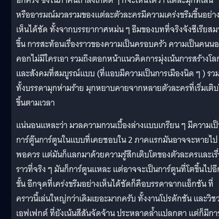
อีกครั้ง ซึ่งในภาคนี้ถ้าสังเกตดี ๆ ก็จะเห็นได้ว่า แต่ละมุกที่เล่น
หรืออารมณ์มวลรวมของแต่ละตัวละครมีความเคร่งขรึมขึ้นอย่า
เห็นได้ชัด ทั้งจากบรรยากาศหม่น ๆ ธีมของบทที่จริงจังซีเรียส
ขึ้น การสะท้อนเรื่องราวของความเป็นครอบครัว ความเป็นคนน
คอกไม่มีใครเอา รวมถึงตอกหน้าแนวคิดการมุ่งเน้นการสร้างโล
และสังคมที่สมบูรณ์แบบ (ที่แอบมีความเป็นการเมืองนิด ๆ ) รว
ทั้งบรรดามุกห่ามร้าย มุกหยาบคายจากหลายตัวละครที่เริ่มเติ
ขึ้นตามเวลา
แน่นอนแหละว่า มวลความกวนเบื้องล่างแบบเกรียน ๆ มีความเป
การ์ตู๊นการ์ตูนในแบบที่เคยชอบใน 2 ภาคแรกมันอาจจะหายไป
พอควร แต่มันก็แลกมาด้วยความรู้สึกเติบโตของตัวละครและเรื
ราวที่จริง ๆ มันก็การ์ตูนแหละ แต่อาจจะเป็นการ์ตูนที่โตขึ้นไปอี
ขั้น อีกจุดที่เคร่งขรึมอย่างเห็นได้ชัดก็คือบรรดาฉากแอ็กชัน ที่
คราวนี้เล่นใหญ่กว่าเดิมเยอะมากครับ ทั้งงานโปรดักชัน และวิช
เอฟเฟกต์ ที่ยังเน้นสีสันจัดจ้าน ประหลาดล้ำแปลกตา แต่ก็มีกา