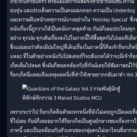
เกี่ยวกับครอบครัว หรือแม้แต่การผสมจังหวะอารมณ์ขัน ความ
อบอุ่น และประเด็นความเป็นคนนอกคอก ความเป็น Underdog
และความคืบหน้าเหตุการณ์บางอย่างใน ‘Holiday Special’ ซึ่
หนังเรื่องนี้ถูกวางให้เป็นหนังภาคสุดท้าย กันน์ก็เลยประโคมทุก
อย่าง ทุกปม ทุกเส้นเรื่องลงไปในภาคนี้ให้สิ้นสุดกันไปเลยทีเดีย
ซึ่งแน่นอนว่าต้องมีปมใหญ่ที่เดินเรื่องในภาคนี้ก็คือเจ้าร็อกเก็ตนี
แหละ ที่ในตัวอย่างหนังกับโปสเตอร์ก็จะสังเกตได้ว่าจะมีเจ้าร็อ
เก็ตเต็มไปหมด ซึ่งมันก็สอดคล้องกับที่กันน์เคยให้สัมภาษณ์ไว้ว
ร็อกเก็ตนี่แหละคือเหตุผลหนึ่งที่ทำให้เขาอยากกลับมาทำ Vol.
เพราะจะว่าไป ร็อกเก็ตคือตัวละครหนึ่งที่ยังไม่เคยถูกเปิดเผยที
ที่ไปเลย กันน์ก็เลยอยากให้ร็อกเก็ตเป็นศูนย์กลางของเรื่องราว
ภาคนี้ และเป็นเหมือนกับตัวแทนของกลุ่มคนไม่เอาไหนที่มารวม