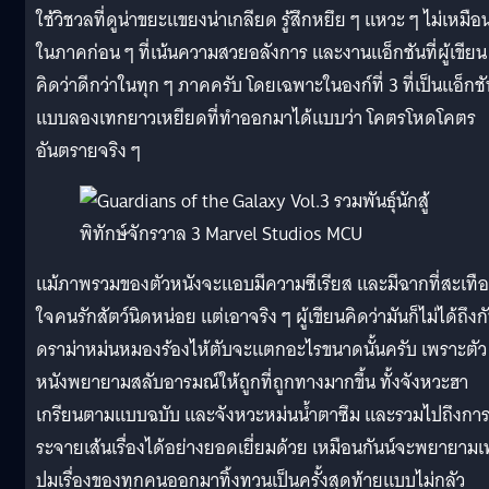
ใช้วิชวลที่ดูน่าขยะแขยงน่าเกลียด รู้สึกหยึย ๆ แหวะ ๆ ไม่เหมือ
ในภาคก่อน ๆ ที่เน้นความสวยอลังการ และงานแอ็กชันที่ผู้เขียน
คิดว่าดีกว่าในทุก ๆ ภาคครับ โดยเฉพาะในองก์ที่ 3 ที่เป็นแอ็กช
แบบลองเทกยาวเหยียดที่ทำออกมาได้แบบว่า โคตรโหดโคตร
อันตรายจริง ๆ
แม้ภาพรวมของตัวหนังจะแอบมีความซีเรียส และมีฉากที่สะเทื
ใจคนรักสัตว์นิดหน่อย แต่เอาจริง ๆ ผู้เขียนคิดว่ามันก็ไม่ได้ถึงก
ดราม่าหม่นหมองร้องไห้ตับจะแตกอะไรขนาดนั้นครับ เพราะตัว
หนังพยายามสลับอารมณ์ให้ถูกที่ถูกทางมากขึ้น ทั้งจังหวะฮา
เกรียนตามแบบฉบับ และจังหวะหม่นน้ำตาซึม และรวมไปถึงกา
ระจายเส้นเรื่องได้อย่างยอดเยี่ยมด้วย เหมือนกันน์จะพยายามเ
ปมเรื่องของทุกคนออกมาทิ้งทวนเป็นครั้งสุดท้ายแบบไม่กลัว