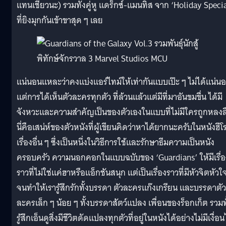
แทนเชียวนะ) รวมทั้งคู่หู แดร็กซ์-แมนทิส จาก ‘Holiday Specia
ที่ยิงมุกกันเข้าขาสุด ๆ เลย
แน่นอนแหละว่าคงแบ่งแอร์ไทม์ให้เท่ากันแบบเป๊ะ ๆ ไม่ได้แน่น
แต่การได้เห็นตัวละครทุกตัว ที่ล้วนแล้วแต่มีที่มาอันขมขื่น ได้มี
จังหวะและความสำคัญเป็นของตัวเองในแบบที่ไม่มีใครถูกหลงล
นี่คือเสน่ห์ของตัวหนังที่ผู้เขียนคิดว่าหาได้ยากนะครับในหนังฮีโ
เรื่องอื่น ๆ ซึ่งเป็นหนึ่งในวิธีการใช้และรักษาธีมความเป็นหนัง
ครอบครัว ความนอกคอกในแบบฉบับของ ‘Guardians’ ให้มีเรื่อ
ราวที่ไม่ใช่แค่ฮาหรือแอ็กชันสนุก แต่เป็นเรื่องราวที่มีหัวจิตหัวใ
จนทำให้เรารู้สึกรักทั้งบรรดา ตัวละครแก๊งเกรียน และบรรดาตัว
ละครเล็ก ๆ น้อย ๆ ทั้งบรรดาสัตว์แปลง เพื่อนของร็อกเก็ต รวมทั
รู้สึกเอ็นดูสิ่งมีชีวิตดัดแปลงทุกตัวที่อยู่ในหนังได้อย่างไม่มีเงื่อ