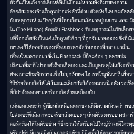
ตัวกันเป็นแก๊งการ์เดียนส์ที่เป็นปึกแผ่น รวมทั้งที่มาของความ
อัจฉริยะของเจ้าแร็กคูนปากเก่งตัวนี้ด้วย ตัวหนังก็เลยจะตัดสลั
กับเหตุการณ์ ณ ปัจจุบันที่ร็อกเก็ตนอนโคมาอยู่บนยาน เดอะ มิ
โน (The Milano) ตัดสลับ Flashback กับเหตุการณ์ในวัยเด็กต
นที่ร็อกเก็ตยังเป็นแค่แร็กคูนตัวจิ๋ว ๆ ที่ถูกจับมาทดลอง ซึ่งที่นั่น
เขาเองก็ได้เจอกับผองเพื่อนบรรดาสัตว์ทดลองที่กลายมาเป็น
เพื่อนในเวลาต่อมา ซึ่งใน Flashback นี้ก็จะค่อย ๆ คลายปม
ปริศนาที่มาที่ไปของตัวร็อกเก็ตเอง และเป็นมูลเหตุให้แก๊งเกรีย
ต้องเหาะข้ามจักรวาลเพื่อไปบุกรังของ ไฮ เรฟโวลูชันนารี เพื่อห
วิธีช่วยร็อกเก็ตให้ได้ ในขณะเดียวกันก็ต้องหลบหนี อดัม วอร์ล็
ที่ก็กำลังออกตามหาร็อกเก็ตด้วยเหมือนกัน
แน่นอนแหละว่า ผู้เขียนก็เหมือนหลายคนที่มีความกังวลว่า พอเ
โปสเตอร์ที่เน้นภาพของร็อกเก็ตเยอะ ๆ เห็นตัวละครอย่างสตาร์
ลอร์ดร้องไห้ในตัวอย่าง ก็ยิ่งชวนให้เครียดไปใหญ่ว่าจะมีใครตุ
หรือเปล่าเนี่ย พอยิ่งเป็นภาคสุดท้าย ก็ยิ่งเอื้อให้สามารถเขียนบ