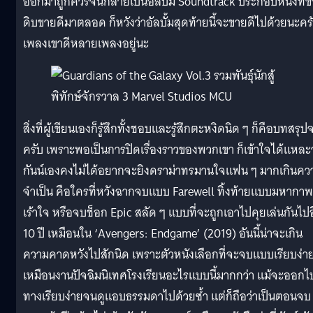
ออกมาถูกควรจนกลายเป็นอัลบั้ม Soundtrack ประกอบหนังที่
ดิบขายดีมาตลอด ก็หวังว่าอัลบั้มสุดท้ายนี้จะขายดีไปด้วยนะคร
เพลงเขาดีหลายเพลงอยู่นะ
สิ่งที่ผู้เขียนเองก็รู้สึกทั้งชอบและรู้สึกตะหงิดนิด ๆ ก็คือบทสรุป
ครับ เพราะพอเป็นการปิดเรื่องราวของพวกเขา ก็เข้าใจได้แหละว
กันน์เองคงไม่ได้อยากจะยิงดราม่าทรมานใจแฟน ๆ มากเกินคว
จำเป็น คือใครที่หวังฉากจบแบบ Farewell ทิ้งท้ายแบบมหากาพ
เร้าใจ หรือจบช็อก Epic สลัด ๆ แบบที่จะถูกเอาไปคุยเล่นกันไป
10 ปี เหมือนใน ‘Avengers: Endgame’ (2019) อันนี้น่าจะเกิน
ความคาดหวังไปสักนิด เพราะตัวหนังเลือกที่จะจบแบบเรียบง่า
เหมือนงานปัจฉิมนิเทศโรงเรียนอะไรแบบนี้มากกว่า แม้จะออกไ
ทางเรียบง่ายจนดูแอบธรรมดาไปด้วยซ้ำ แต่ก็ถือว่าเป็นตอนจบ