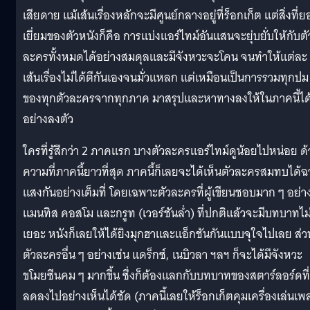
เสียดาย แม้เส้นเรื่องหลักจะมีศูนย์กลางอยู่ที่ร็อกเก็ต แต่สิ่งที่
เยี่ยมของตัวหนังก็คือ การแบ่งแอร์ไทม์อันแสนจะยุ่บยั่บให้กับตั
ละครทั้งหมดได้อย่างสมดุลและมีจังหวะจะโคน จนทำให้แต่ละ
เส้นเรื่องไม่ได้ตีกันเองจนมั่วแหลก แต่เหมือนเป็นการรวมทุกปม
ของทุกตัวละครจากทุกภาค มาสรุปและหาทางลงให้ในภาคนี้ได
อย่างลงตัว
ใครที่รู้สึกว่า 2 ภาคแรก บางตัวละครแอร์ไทม์ดูน้อยไปหน่อย ด
ความที่ภาคนี้ยาวที่สุด ภาคนี้ก็เลยจะได้เห็นตัวละครสมทบได้
แสงกันอย่างเต็มที่ โดยเฉพาะตัวละครที่ผู้เขียนชอบมาก ๆ อย่า
แมนทิส คอสโม และกรูท (เวอร์ชันล่ำ) ที่ปกติแล้วจะมีบทบาทไม
เยอะ หนังก็เลยให้ได้ยิงมุกฮาและแอ็กชันกันแบบจุใจไปเลย ส่ว
ตัวละครอื่น ๆ อย่างเช่น แดร็กซ์, เนบิวลา ฯลฯ ก็จะได้มีจังหวะ
ขโมยซีนคม ๆ มากขึ้น ซึ่งก็ต้องแลกกับบทบาทของสตาร์ลอร์ดที่
ลดลงไปอย่างเห็นได้ชัด (ภาคนี้เลยให้ร็อกเก็ตคุมเครื่องเล่นเพ