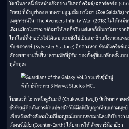
โดยในภาคนี้ หัวหน้าแก๊งอย่าง ปีเตอร์ ควิลล์/สตาร์ลอร์ด (Chr
Pratt) ที่ยังมูฟออนจากความสูญเสีย กาโมรา (Zoe Saldaña) 
เหตุการณ์ใน ‘The Avengers Infinity War’ (2018) ไม่ได้เหมือ
เดิม แม้กาโมราจะกลับมาให้เจอก็จริง แต่เธอก็เป็นกาโมราจากอ
ไทม์ไลน์ที่จำอะไรไม่ได้เลย แถมยังไปเป็นสมาชิกแก๊งราเวนเจอร
กับ สตาคาร์ (Sylvester Stallone) อีกต่างหาก ร้อนถึงควิลล์เอ
ต้องพยายามรื้อฟื้น ‘ความนัยที่รู้กัน’ ของทั้งคู่ขึ้นมาอีกครั้งแบบ
ทุลักทุเล
ในขณะที่ ไฮ เรฟโวลูชันนารี (Chukwudi Iwuji) นักวิทยาศาสตร
ชั่วร้ายผู้คิดค้นการดัดแปลงสัตว์ให้มีสติปัญญาเทียบเท่ามนุษย์
เพื่อหวังสร้างสังคมใหม่ที่สมบูรณ์แบบบนอาณานิคมที่เรียกว่า เ
ต์เตอร์เอิร์ธ (Counter-Earth) ได้บงการให้ สังฆราชินีอายีชา