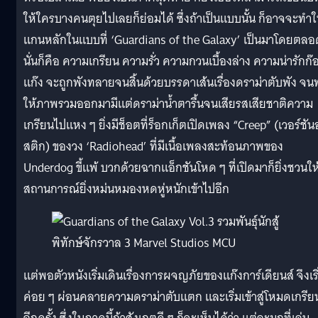
ให้ใครบางคนตุยไปเลยก็ย่อมได้ ซึ่งถ้าเป็นแบบนั้น ก็อาจจะทำใ
แกนหลักในแบบที่ ‘Guardians of the Galaxy’ เป็นมาโดยตลอ
นั่นก็คือ ความเกรียน ความรั่ว ความกวนเบื้องล่าง ความน่ารักก๊
แก๊ง จะถูกพังทลายจนสิ้นด้วยบรรดาเส้นเรื่องดราม่าตับพัง จน
ให้ภาพรวมออกมามีแต่ดราม่าน้ำตารื้นจนเสียรสเสียชาติความ
เกรียนไปแหง ๆ ยิ่งมีช็อตที่ร็อกเก็ตเปิดเพลง “Creep” (เวอร์ชัน
สติก) ของวง ‘Radiohead’ ที่มีเนื้อเพลงสะท้อนภาพของ
Underdog ขี้แพ้ บวกด้วยฉากแอ็กชันโหด ๆ ที่เปิดมาก็ยิ่งชวนให
สถานการณ์ยิ่งหม่นหมองหดหู่หนักเข้าไปอีก
แต่พอตัวหนังเริ่มเดินเรื่องการผจญภัยของแก๊งการ์เดียนส์ จึงเริ
ค่อย ๆ ผ่อนคลายความดราม่าตับแตก และเริ่มเข้าสู่โหมดเกรีย