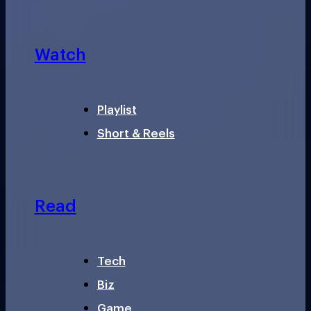
Watch
Playlist
Short & Reels
Read
Tech
Biz
Game