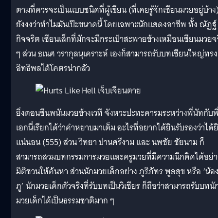
ตามที่ควรจะเป็นแบบชนิดที่ผู้เขียน (ที่เคยรู้จักเซียนมวยอยู่บ้าง)
ยังงงว่าทำไมมันเป๊ะขนาดนี้ โดยเฉพาะนักแสดงอาชีพ ทั้ง ณัฏฐ์
กิจจริต เซียนเล็กที่มักจะมีกระเป๋าสะพายข้างเหมือนเซียนมวยจร
ๆ ส่วน ธเนศ วรากุลนุเคราะห์ เองก็สามารถรับบทเซียนใหญ่ทรง
อิทธิพลได้โคตรน่ากลัว
ยิ่งตอนซีนพนันมวยข้างเวที จังหวะปะทะคารมระหว่างพี่นัทกับพี
เอกนี่เรียกได้ว่าคำหยาบมาเต็ม อะไรที่อยากได้ยินรับรองว่าได้ย
แน่นอน (555) ส่วน วิทยา ปานศรีงาม และ นพชัย ชัยนาม ก็
สามารถสวมบทกรรมการมวยและครูมวยที่มีความนึกคิดได้อย่า
มิติชวนให้ค้นหา ส่วนนักมวยเด็กอย่าง ภูริภัทร พูลสุข หรือ ‘น้อ
ภู’ นักมวยเด็กตัวจริงที่รับบทเป็นวิเชียร ก็ถือว่าสามารถรับบทนั
มวยเด็กได้เป็นธรรมชาติมาก ๆ