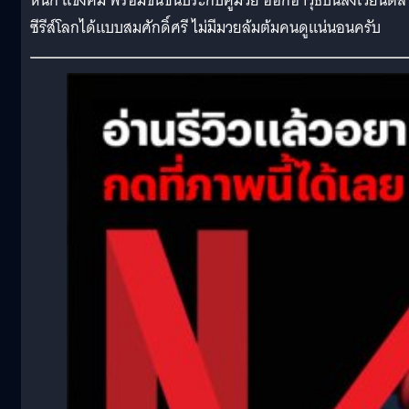
หนัก แข้งคม พร้อมขึ้นชั้นประกบคู่มวย ออกอาวุธบนสังเวียนต
ซีรีส์โลกได้แบบสมศักดิ์ศรี ไม่มีมวยล้มต้มคนดูแน่นอนครับ