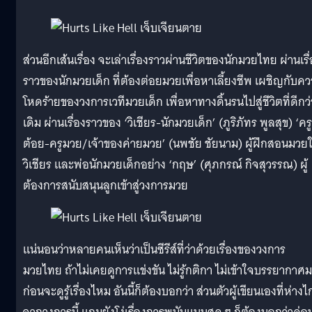
ส่วนอีกเส้นเรื่อง จะเล่าเรื่องราวผ่านชีวิตของนักมวยไทย ผ่านเรื
ราวของนักมวยเด็ก ที่ต้องต่อยมวยเพื่อหาเลี้ยงชีพ เผชิญกับค
โหดร้ายของวงการเวทีมวยเด็ก เพื่อหาทางดิ้นรนไปสู่ชีวิตที่ดีกว่
เดิม ผ่านเรื่องราวของ ‘วิเชียร-นักมวยเด็ก’ (ภูริภัทร พูลสุข) ‘ครู
ต้อย-ครูมวย/เจ้าของค่ายมวย’ (นพชัย ชัยนาม) ผู้ฝึกสอนมวยใ
วิเชียร และพ่อนักมวยเด็กอย่าง ‘กฤษ’ (ศุภกรณ์ กิจสุวรรณ) ผู้
ต้องการสนับสนุนลูกเข้าสู่วงการมวย
แน่นอนว่าหลายคนเห็นว่าเป็นซีรีส์ที่ว่าด้วยเรื่องของวงการ
มวยไทย ถ้าไม่เคยดูการแข่งขัน ไม่รู้กติกา ไม่เข้าใจบรรยากาศ
ก่อนจะดูรู้เรื่องไหม อันนี้ก็ต้องบอกว่า ส่วนตัวผู้เขียนเองที่ห่าง