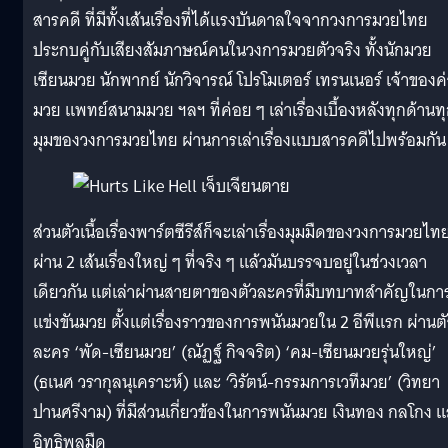
สารคดี ที่มีทั้งเส้นเรื่องที่ได้แรงบันดาลใจจากวงการมวยไทย
ประกบคู่กับเสียงสัมภาษณ์คนในวงการมวยตัวจริง ทั้งนักมวย
เซียนมวย นักพากย์ นักวิจารณ์ โปรโมเตอร์ เทรนเนอร์ เจ้าของค
มวย แพทย์สนามมวย ฯลฯ ที่ค่อย ๆ เล่าเรื่องเบื้องหลังทุกด้านท
มุมของวงการมวยไทย ผ่านการเล่าเรื่องแบบสารคดีไปพร้อมกัน
ส่วนตัวเนื้อเรื่องพาร์ตซีรีส์ก็จะเล่าเรื่องมุมมืดของวงการมวยไท
ผ่าน 2 เส้นเรื่องใหญ่ ๆ ที่จริง ๆ แล้วมันบรรจบอยู่ในช่วงเวลา
เดียวกัน แต่เล่าผ่านสายตาของตัวละครที่มีบทบาทสำคัญในกา
แข่งขันมวย ตั้งแต่เรื่องราวของการพนันมวยใน 2 อีพีแรก ผ่านตั
ละคร ‘พัด-เซียนมวย’ (ณัฏฐ์ กิจจริต) ‘คม-เซียนมวยรุ่นใหญ่’
(ธเนศ วรากุลนุเคราะห์) และ ‘วิรัตน์-กรรมการเวทีมวย’ (วิทยา
ปานศรีงาม) ที่มีส่วนเกี่ยวข้องในการพนันมวย เงินทอง กลโกง 
อิทธิพลมืด