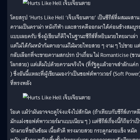
โดยสรุป ‘Hurts Like Hell ‘เจ็บเจียนตาย’ เป็นซีรีส์ที่ผสมผสาน
ความเป็นดราม่า หนังกีฬา และสารคดีออกมาได้ค่อนข้างสมบูร
แบบเลยครับ ซึ่งผู้เขียนก็ดีใจในฐานะซีรีส์ที่หยิบมวยไทยมาเล่า
แต่ไม่ได้ก้มหน้าก้มตาเอาแม่ไม้มวยไทยสวย ๆ งาม ๆ ไปขาย แต
กลับเลือกที่จะขายความสกปรก ป่าเถื่อน ไม่ Romanticise (ชว
โลกสวย) แต่เต็มไปด้วยความจริงใจ (ที่รัฐดูแล้วอาจสำลักแค่ก
) ซึ่งอันนี้แหละที่ผู้เขียนมองว่าเป็นซอฟต์พาวเวอร์ (Soft Power
ที่ทรงพลัง
โอเค แม้ว่ามันอาจจะดูโจ่งแจ้งไปสักนิด (ถ้าเทียบกับซีรีส์เกาหลีท
มักแฝงซอฟต์พาวเวอร์มาแบบเนียน ๆ ) แต่ซีรีส์เรื่องนี้ก็ถือว่าเป
นักมวยที่ขยันซ้อม เนื้อตัวดี ทรงมวยสวย กระดูกมวยแข็ง หมัด