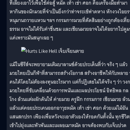
ที่เลี้ยงเอาไว้เพื่อใช้ต่อสู้ หมัด เท้า เข่า ศอก คือเครื่องมือทำมา
หากินของนักมวยที่จำเป็นยิ่งกว่าท่าจระเข้ฟาดหาง หักงวงไอยร
หนุมานถวายแหวน ฯลฯ กรรมการมวยที่ตัดสินอย่างถูกต้องเที่ย
ธรรม อาจไม่ได้รับคำชื่นชม และเซียนมวยอาจไม่ได้อยากไปดู
แค่เพราะมันสนุกเฉย ๆ
แม้ในซีรีส์จะพยายามเติมบาลานซ์ด้วยประเด็นที่ว่า จริง ๆ แล้ว
มวยไทยเป็นกีฬาที่สามารถสร้างโอกาส สร้างอาชีพให้กับหลาย 
คนได้โดยไม่ต้องลงทุนอะไรมาก แต่ก็ปฏิเสธไม่ได้จริง ๆ ว่า วง
มวยไทยที่ขับเคลื่อนด้วยการพนันและผลประโยชน์ อิทธิพล กล
โกง ล้วนแต่ผลักดันให้ ค่ายมวย ครูฝึก กรรมการ เซียนมวย ล้ว
แล้วแต่คอยประเคนออกอาวุธหมัด เท้า เข่า ศอก ด้วยแม่ไม้อัน
แสนสกปรก เพียงเพื่อหวังจะเอาตัวเองให้รอดกันทั้งนั้น ทุกชีวิตท
เข้าไปยุ่งและพัวพันและเผลอเมาหมัด อาจต้องพบกับเจ็บปวด