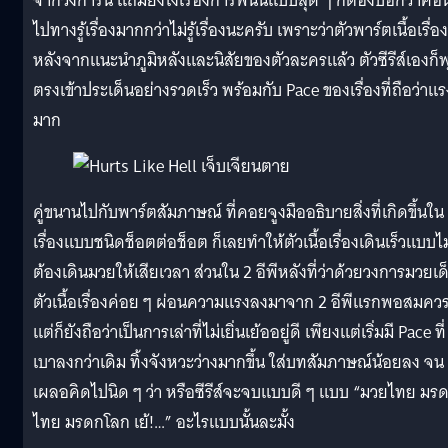
จากวงการนี้ แถมยังโง่เรื่องการพนันแบบสุด ๆ ก็ต้องบอกว่าค่อ
ไปทางรู้เรื่องมากกว่าไม่รู้เรื่องนะครับ เพราะว่าตัวพาร์ตเนื้อเรื่อง
หลังจากแนะนำภูมิหลังและนิสัยของตัวละครแล้ว ตัวซีรีส์เองก็พุ
ตรงเข้าประเด็นอย่างรวดเร็ว พร้อมกับ Pace ของเรื่องที่ถือว่าแร
มาก
คู่ขนานไปกับพาร์ตสัมภาษณ์ ที่คอยจูงมืออธิบายสิ่งที่เกิดขึ้นใน
เรื่องแบบชนิดช็อตต่อช็อต ก็เลยทำให้ตัวเนื้อเรื่องเดินเร็วแบบไม
ต้องเดินมวยให้เสียเวลา ส่วนใน 2 อีพีหลังที่ว่าด้วยวงการมวยเด
ตัวเนื้อเรื่องค่อย ๆ ผ่อนความแรงลงมาจาก 2 อีพีแรกพอสมคว
แต่ก็ยังถือว่าเป็นการเล่าที่ไม่เยิ่นเย้ออยู่ดี เพียงแต่เริ่มมี Pace ที่
เบาลงกว่าเดิม ทิ้งจังหวะว่างมากขึ้น ใส่บทสัมภาษณ์น้อยลง จน
เผลอคิดไปนิด ๆ ว่า หรือซีรีส์จะจบแบบดี ๆ แบบ “มวยไทย มร
ไทย มรดกโลก เย้!…” อะไรแบบนั้นละมั้ง