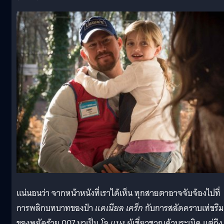
แน่นอนว่า จากหน้าหนังที่เราได้เห็น ทุกสายตาอาจจับจ้องไปที่
การพลิกบทบาทของป๋า
แดเนียล เคร็ก
กับการสลัดคราบเท่ขรึม
ของพยัคร้าย 007 มาเป็น
โจ แบง
ผู้เชี่ยวชาญด้านระเบิด แต่ถึง