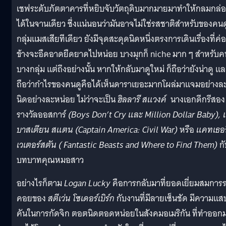
เชฟระดับภัตตาคารที่หยิบจับวัตถุดิบมากมายมาทำให้กลมกล่
ได้ในจานเดียว ซึ่งแน่นอนว่ามันอาจไม่ใช่รสชาติสำหรับของคนด
กลุ่มแมสเสียทีเดียว ยังมีจุดสะดุดนิดหนึ่งตรงการเดินเรื่องที่ค่
ข้างจะอืดอาดยืดยาดไปหน่อย บางมุกก็ niche มาก ๆ สำหรับค
บางกลุ่ม แต่ถึงอย่างนั้น หากให้กลับมาดูใหม่ ก็ถือว่ายังน่าดู แ
ถือว่ากำไรของคนดูคือได้เห็นดาราเยอะมากโผล่มาแจมอย่างล
นิดอย่างละหน่อย ไม่ว่าจะเป็น
ฮิลลารี สแวงค์
นางเอกดีกรีสอง
รางวัลออสการ์
(Boys Don’t Cry และ Million Dollar Baby), 
บาสเตียน สแตน (Captain America: Civil War)
หรือ
แคทเธอร
เวเตอร์สตัน ( Fantastic Beasts and Where to Find Them)
ก
บทบาทคุณหมอสาว
อย่างไรก็ตาม
Logan Lucky
คือการกลับมาที่ยอดเยี่ยมสมการ
คอยของ
สตีเว่น โซเดอร์เบิร์ก
กับงานที่มีลายเซ็นชัด มีความแส
คันในการกัดจิก ตอตนิดตอดหน่อยในสังคมอเมริกัน ที่ทำออก