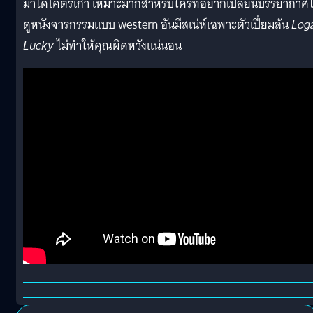
มาได้โคตรเก๋า เหมาะมากสำหรับใครที่อยากเปลี่ยนบรรยากาศ
ดูหนังจารกรรมแบบ western อันมีสเน่ห์เฉพาะตัวเปี่ยมล้น
Log
Lucky
ไม่ทำให้คุณผิดหวังแน่นอน