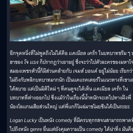
อีกจุดหนึ่งที่ไม่พูดถึงไม่ได้คือ
แดเนียล เคร็ก
ในบทบาทขรึม ๆ 
ฮาของ
โจ แบง
ก็ปรากฏว่าเอาอยู่ ซึ่งจะว่าไปตัวละครของมหาโ
สมองเพชรตัวนี้ก็มีส่วนคล้ายกับ
เจมส์ บอนด์
อยู่ไม่น้อย เรียกว่
ไม่ถึงกับพลิกบทบาทมากนัก เป็นแคแรคเตอร์ในแนวทางที่เขาเล
ได้สบาย แต่เป็นมิติใหม่ ๆ ที่คนดูจะได้เห็น
แดเนียล เคร็ก
ใน
บทบาทที่ต่างออกไป ซึ่งแม้ว่าในเรื่องนี้น้ำหนักจะเทไปทางฝั่งพี่
น้องโลแกนเสียส่วนใหญ่ แต่พี่แกก็โผล่มาขโมยซีนได้เป็นระยะ
Logan Lucky
เป็นหนัง comedy ที่มีครบทุกรสจนสามารถพาดพ
ไปถึงหนัง genre อื่นแต่ยังคุมความเป็น comedy ได้น่าทึ่ง มันคื