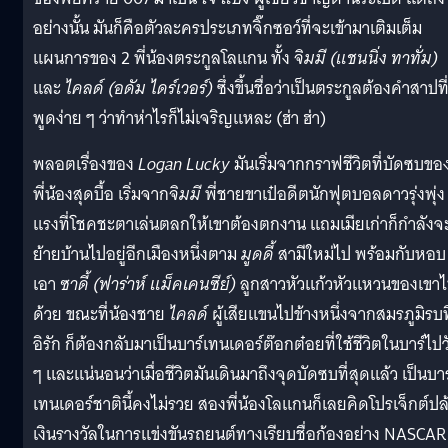
อย่างนั้น มันก็คือตัวละครประเภทจิ๊กซอว์ที่จะเข้ามาเติมเต็ม
แผนการของ 2 พี่น้องตระกูลโลแกน ทั้ง
จิมมี (แชนนิ่ง ทาทั่ม)
และ
ไคลด์ (อดัม ไดร์เวอร์)
ซึ่งขึ้นชื่อว่าเป็นตระกูลต้องคำสาปที
พูดง่าย ๆ ว่าทำห่าไรก็ไม่เจริญแหละ (ฮ่า ฮ่า)
พลอตเรื่องของ
Logan
Lucky
มันเริ่มจากกราฟชีวิตที่บัดซบขอ
พี่น้องสุดบื้อ เริ่มจาก
จิมมี
พี่ชายขาเป๋อดีตนักฟุตบอลดาวรุ่งพุ่ง
แรงที่โชคชะตาเล่นตลกให้เขาต้องตกงาน แถมเมียเก่าก็กำลังจ
ย้ายบ้านไปอยู่อีกเมืองหนึ่งตาม
มูดดี้
สามีใหม่ไป พร้อมกับหอบ
เอา
ซาดี้ (ฟาร่าห์ แม็คเคนซีย์)
ลูกสาวหัวแก้วหัวแหวนของเขา
ด้วย ขณะที่น้องชาย
ไคลด์
ผู้เสียแขนไปข้างหนึ่งจากสมรภูมิรบที
อิรัก ก็ต้องกลับมาเป็นบาร์เทนเดอร์ต๊อกต๋อยที่ใช้ชีวิตในบาร์ไปว
ๆ และแน่นอนว่าเมื่อชีวิตมันเดินมาถึงจุดบัดซบที่สุดแล้ว เป็นบาร
เทนเดอร์ชาตินี้คงไม่รวย สองพี่น้องโลแกนก็เลยคิดโปรเจ็กต์ปล
เงินรางวัลในการ
แข่งขันรถยนต์ทางเรียบชื่อก้องอย่าง NASCAR