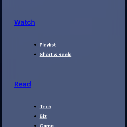
Watch
Playlist
Short & Reels
Read
Tech
Biz
Game