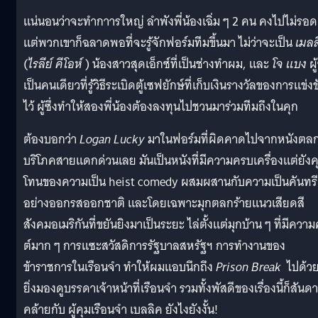
แน่นอนว่าจะทำกาารใหญ่ ลำพังพี่น้องเฉิ่ม ๆ 2 คน คงไปไม่รอด
แต่พวกเขาก็ฉลาดพอที่จะรู้จักฟอร์มทีมขึ้นมา ไม่ว่าจะเป็น
เมลล
(
ไรลีย์ คีโอห์
) น้องสาวสุดเอ็กซ์ที่เป็นช่างทำผม, และ
โจ แบง
ผู้
เป็นคนเดียวที่รู้วิธีระเบิดตู้เซฟยักษ์ที่เก็บเงินรางวัลของการแข่งข
ไว้ ผู้ซึ่งทำให้สองพี่น้องต้องลงทุนไปชวนมาร่วมทีมถึงในคุก
ต้องบอกว่า
Logan Lucky
มาในฟอร์มที่ผิดคาดไปจากหนังตล
บริโภคสายแดกด่วนเลย มันเป็นหนังที่มีความครบเครื่องแต่ยังค
โทนของความเป็น heist comedy ผสมผสานกับความเป็นคันทรี
อย่างออกรสออกชาติ และโดยเฉพาะมุกตลกร้ายแนวเสียดสี
สังคมอเมริกันที่ขยันยิงมาเป็นระยะ ไล่ตั้งแต่มุกบ้าน ๆ ที่มีความ
ต์มาก ๆ การแซะสวัสดิการรัฐบาลสหรัฐฯ การทำงานของ
ข้าราชการในเรือนจำ ทำให้ผมแอบนึกถึง
Prison Break
ไปด้ว
ยิ่งมองดูบรรดาเจ้าหน้าที่เรือนจำ รวมทั้งพัสดีของเรื่องนี้ก็สันด
คล้ายกับ ผู้คุมเรือนจำ เบลลิค ยังไงยังงั้น!