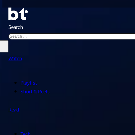
Search
Watch
Playlist
Short & Reels
Read
Tech