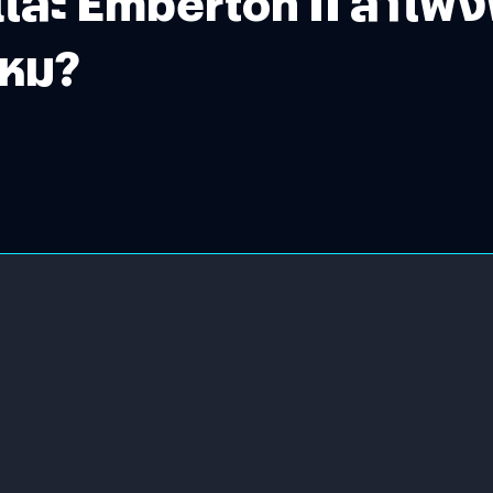
 และ Emberton II ลำโพง
ไหม?