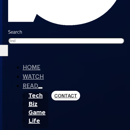
Search
HOME
WATCH
READ
Tech
CONTACT
Biz
Game
Life