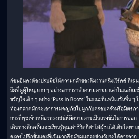
ก่อนอื่นคงต้องปรบมือให้ความกล้าของทีมงานดรีมเวิร์คส์ ที่เล่น
ธีมที่ดูผู้ใหญ่มาก ๆ อย่างอาการกลัวความตายมาเล่าในแอนิเมช
ขวัญใจเด็ก ๆ อย่าง ‘Puss in Boots’ ในขณะที่แอนิเมชันอื่น ๆ 
ท้องตลาดมักจะเอาการผจญภัยไปผูกกับครอบครัวหรือมิตรภ
การที่พุซเจ้าเหมียวทรงเสน่ห์มีความตายเป็นแรงขับในการออก
เดินทางอีกครั้งและเรียนรู้คุณค่าชีวิตก็ทำให้ผู้ชมได้เติบโตตาม
ละครไปอีกขั้นและที่เจ๋งมากคือผู้ชมแต่ละช่วงวัยจะได้สารจาก