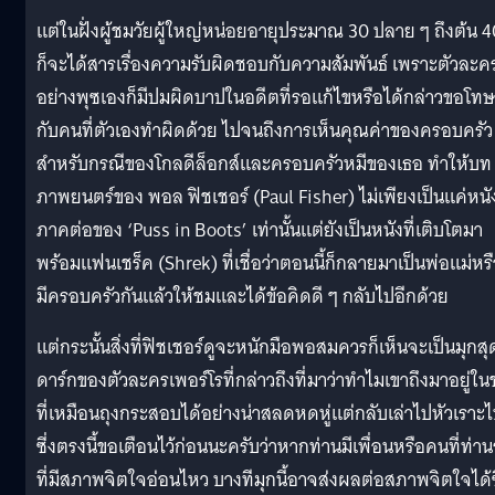
แต่ในฝั่งผู้ชมวัยผู้ใหญ่หน่อยอายุประมาณ 30 ปลาย ๆ ถึงต้น 4
ก็จะได้สารเรื่องความรับผิดชอบกับความสัมพันธ์ เพราะตัวละค
อย่างพุซเองก็มีปมผิดบาปในอดีตที่รอแก้ไขหรือได้กล่าวขอโทษ
กับคนที่ตัวเองทำผิดด้วย ไปจนถึงการเห็นคุณค่าของครอบครัว
สำหรับกรณีของโกลดีล็อกส์และครอบครัวหมีของเธอ ทำให้บท
ภาพยนตร์ของ พอล ฟิชเชอร์ (Paul Fisher) ไม่เพียงเป็นแค่หนั
ภาคต่อของ ‘Puss in Boots’ เท่านั้นแต่ยังเป็นหนังที่เติบโตมา
พร้อมแฟนเชร็ค (Shrek) ที่เชื่อว่าตอนนี้ก็กลายมาเป็นพ่อแม่หร
มีครอบครัวกันแล้วให้ชมและได้ข้อคิดดี ๆ กลับไปอีกด้วย
แต่กระนั้นสิ่งที่ฟิชเชอร์ดูจะหนักมือพอสมควรก็เห็นจะเป็นมุกสุ
ดาร์กของตัวละครเพอร์โรที่กล่าวถึงที่มาว่าทำไมเขาถึงมาอยู่ใน
ที่เหมือนถุงกระสอบได้อย่างน่าสลดหดหู่แต่กลับเล่าไปหัวเราะ
ซี่งตรงนี้ขอเตือนไว้ก่อนนะครับว่าหากท่านมีเพื่อนหรือคนที่ท่าน
ที่มีสภาพจิตใจอ่อนไหว บางทีมุกนี้อาจส่งผลต่อสภาพจิตใจได้ซ