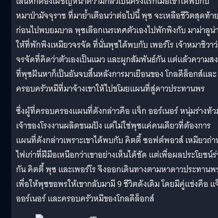
เสน่ห์ก็ต้องเผชิญหน้าความกลัวเป็นครั้งแรกเมื่อเขาได้พบกับ
หมาป่ามัจจุราช ที่มาย้ำเตือนว่าต่อไปนี้ พุซ จะเหลือชีวิตสุดท้า
ก่อนไปพบยมบาล พุซเลือกเนรเทศตัวเองไปพักพิงกับ มาม่าลูน่า 
ให้ที่พักพิงเหมียวจรจัด ที่นั่นพุซได้พบกับ เพอร์โร เจ้าหมาชิวาว
จรจัดที่คิดว่าตัวเองเป็นแมว และผูกสัมพันธ์กัน แต่แล้วความส
ที่พุซฝันหาก็เป็นอันจบสิ้นหลังการมาเยือนของ โกลดีล็อกส์และ
ครอบครัวหมีที่มาจ้างเขาให้ไปขโมยแผนที่สู่ดาวประทานพร
ซึ่งผู้ที่ครอบครองแผนที่ดังกล่าวคือ แจ็ก ออร์เนอร์ หนุ่มร่างท้ว
เจ้าของโรงงานผลิตขนมปัง แต่ไม่ใช่พุซแค่คนเดียวที่ต้องการ
แผนที่ดังกล่าวเพราะเขาได้พบกับ คิตตี้ ซอฟต์พอวส์ เหมียวถ่า
ไฟเก่าที่ฝีมือเหนือกว่าเขาอย่างเห็นได้ชัด แต่เพื่อผลประโยชน์ร
กัน คิตตี้ พุซ และเพอร์โร จึงออกเดินทางตามหาดาวประทานพ
เพื่อให้พุซขอพรให้เขากลับมามี 9 ชีวิตดังเดิม โดยมีคู่แข่งคือ แ
ออร์เนอร์ และครอบครัวหมีของโกลดีล็อกส์