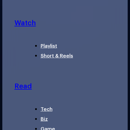
Watch
Playlist
Short & Reels
Read
Tech
Biz
Game