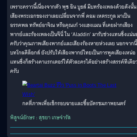
เพราะคราวนี้เนื่องจากตัว พุซ อิน บูธส์ มีบทร้องเพลงด้วยดังนั้น
เสียงพระเอกของเราเลยเปลี่ยนจากพี่ ดอม เหตระกูล มาเป็น
อรรคพล ทรัพย์อาจิณ หรือคุณเก๋ วงแฮงแมน ที่เคยฝากเสียง
พากย์และร้องเพลงเป็นจีนี่ ใน ‘Aladdin’ มารับช่วงแทนซึ่งแน่
ครับว่าคุณภาพเสียงพากย์และเสียงร้องหายห่วงเลย นอกจากนี้
บทโกลดีล็อกส์ ยังปรับให้เสียงพากย์ไทยเป็นการพูดเสียงเหน่อ
แทนซึ่งก็สร้างคาแรกเตอร์ให้ตัวละครได้อย่างสร้างสรรค์ทีเดีย
ครับ
กดที่ภาพเพื่อเช็กรอบฉายและซื้อบัตรชมภาพยนตร์
พิสูจน์อักษร : สุชยา เกษจำรัส