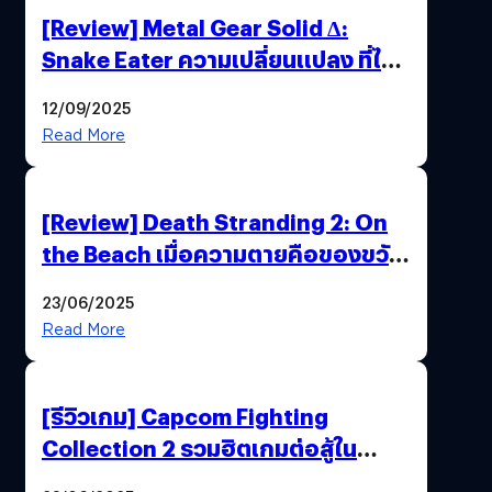
[Review] Metal Gear Solid Δ:
Snake Eater ความเปลี่ยนแปลง ที่ไม่
ทำลาย “ต้นฉบับ”
12/09/2025
Read More
[Review] Death Stranding 2: On
the Beach เมื่อความตายคือของขวัญ
และความโดดเดี่ยวคือพันธะสุดท้าย
23/06/2025
ของมนุษย์
Read More
[รีวิวเกม] Capcom Fighting
Collection 2 รวมฮิตเกมต่อสู้ใน
ตำนานของ Capcom