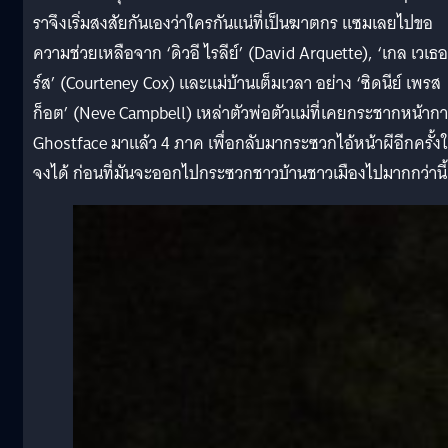
ราจึงเริ่มสงสัยกันเองว่าใครกันแน่ที่เป็นฆาตกร แซมเลยไปขอ
ความช่วยเหลือจาก ‘ดิวอี ไรลีย์’ (David Arquette), ‘เกล เวเธอ
ร์ส’ (Courteney Cox) และแม่บ้านเต็มเวลา อย่าง ‘ซิดนีย์ เพรส
ก็อต’ (Neve Campbell) เหล่าตัวพ่อตัวแม่ที่เคยกระชากหน้าก
Ghostface มาแล้ว 4 ภาค เพื่อกลับมากระซวกไอ้หน้าผีอีกครั้งใ
จงได้ ก่อนที่มันจะออกไปกระซวกชาวบ้านชาวเมืองไปมากกว่านี้