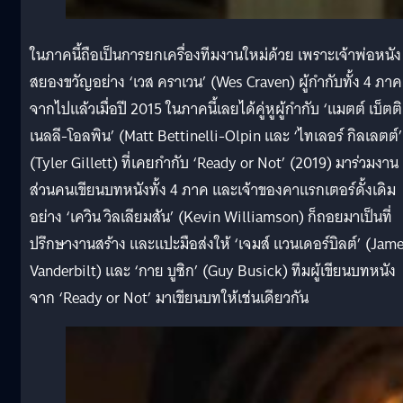
ในภาคนี้ถือเป็นการยกเครื่องทีมงานใหม่ด้วย เพราะเจ้าพ่อหนัง
สยองขวัญอย่าง ‘เวส คราเวน’ (Wes Craven) ผู้กำกับทั้ง 4 ภาค
จากไปแล้วเมื่อปี 2015 ในภาคนี้เลยได้คู่หูผู้กำกับ ‘แมตต์ เบ็ตติ
เนลลี-โอลพิน’ (Matt Bettinelli-Olpin และ ‘ไทเลอร์ กิลเลตต์’
(Tyler Gillett) ที่เคยกำกับ ‘Ready or Not’ (2019) มาร่วมงาน
ส่วนคนเขียนบทหนังทั้ง 4 ภาค และเจ้าของคาแรกเตอร์ดั้งเดิม
อย่าง ‘เควิน วิลเลียมสัน’ (Kevin Williamson) ก็ถอยมาเป็นที่
ปรึกษางานสร้าง และแปะมือส่งให้ ‘เจมส์ แวนเดอร์บิลต์’ (Jam
Vanderbilt) และ ‘กาย บูซิก’ (Guy Busick) ทีมผู้เขียนบทหนัง
จาก ‘Ready or Not’ มาเขียนบทให้เช่นเดียวกัน