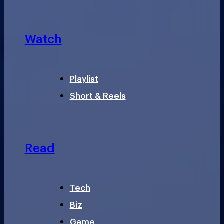
Watch
Playlist
Short & Reels
Read
Tech
Biz
Game