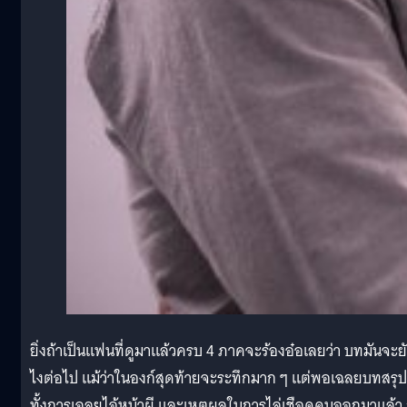
ยิ่งถ้าเป็นแฟนที่ดูมาแล้วครบ 4 ภาคจะร้องอ๋อเลยว่า บทมันจะย
ไงต่อไป แม้ว่าในองก์สุดท้ายจะระทึกมาก ๆ แต่พอเฉลยบทสรุป
ทั้งการเฉลยไอ้หน้าผี และเหตุผลในการไล่เชือดคนออกมาแล้ว 