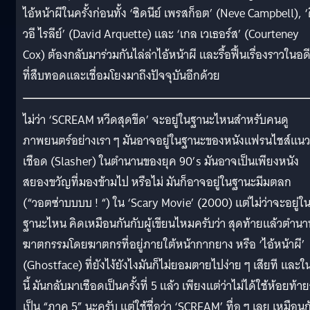
ไอ้หน้าผีในครั้งก่อนทั้ง ‘ซิดนีย์ เพรสก็อต’ (Neve Campbell), ‘
วอี ไรลีย์’ (David Arquette) และ ‘เกล เวเธอร์ส’ (Courteney
Cox) ต้องกลับมาร่วมกันไล่ล่าไอ้หน้าผี และรื้อฟื้นเรื่องราวในอด
ที่สืบทอดและเชื่อมโยงมาถึงปัจจุบันอีกด้วย
ไม่ว่า ‘SCREAM หวีดสุดขีด’ จะอยู่ในฐานะไหนสำหรับคนดู
ภาพยนตร์อย่างเรา ๆ มันอาจอยู่ในฐานะของหนังแฟรนไชส์แนว
เชือด (Slasher) ในตำนานของยุค 90’s มันอาจเป็นเพียงหนัง
สยองขวัญที่มองข้ามไป หรือไม่ มันก็อาจอยู่ในฐานะมีมตลก
(“วอตซ่าบบบบ ! “) ใน ‘Scary Movie’ (2000) แต่ไม่ว่าจะอยู่ใ
ฐานะไหน คิดเหมือนกันกับผู้เขียนไหมครับว่า สุดท้ายแล้วตำนา
ฆาตกรรมโดยฆาตกรที่อยู่ภายใต้หน้ากากยาง หรือ ‘ไอ้หน้าผี’
(Ghostface) ที่ยังไง้ยังไงมันก็ไม่ยอมตายไปง่าย ๆ เสียที และใน
นี้ มันกลับมาเชือดเป็นครั้งที่ 5 แล้ว เพียงแต่ว่าไม่ได้ใช้ห้อยท้าย
เป็น “ภาค 5” นะครับ แต่ใช้ชื่อว่า ‘SCREAM’ ทื่อ ๆ เลย เหมือนก