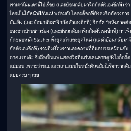
เราเดาโน่นเดานี่ไปเรื่อย (และย้อนกลับมาจิกกัดตัวเองอีกที) ว่า
ใครเป็นไอ้หน้าผีกันแน่ พร้อมกับไดอะล็อกที่ยังคงจิกกัดวงการ
บันเทิง (และย้อนกลับมาจิกกัดตัวเองอีกที) จิกกัด “หนังภาคต่
ของชาวบ้านชาวช่อง (และย้อนกลับมาจิกกัดตัวเองอีกที) การจิ
กัดขนบหนัง Slasher ทั้งยุคเก่าและยุคใหม่ (และก็ย้อนกลับมาจ
กัดตัวเองอีกที) รวมถึงเรื่องราวและสถานที่ที่แทบจะเหมือนกับ
ภาคแรกเด๊ะ ซึ่งถือเป็นแฟนเซอร์วิสที่แฟนเดนตายดูยังไงก็กรี๊ด
แน่นอน เพราะว่าขนบและแก่นแบบในหนังต้นฉบับนี่เรียกว่ากลั
แบบครบ ๆ เลย