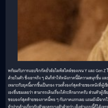
พร้อมกับการแอบจิกกัดยั่วล้อไลฟ์สไตล์ของเจน Y และ Gen Z 
ด้วยในตัว ซึ่งเอาจริง ๆ มันก็ทำให้หนังภาคนี้มีความสนุกขึ้น แล
เหมาะกับยุคนี้มากขึ้นเป็นกอง รวมทั้งองก์สุดท้ายของหนังที่ผู้เข
เองชื่นชมเลยว่า สามารถเดินเรื่องได้ระทึกมากครับ ส่วนตัวผู้เขี
ชอบองก์สุดท้ายของภาคนี้พอ ๆ กับภาคแรกเลย แถมยังมีฉากใ
อ้าปากค้างเกี่ยวกับตัวละครบางตัวด้วยว่า เอ็งทำแบบนี้ก็ได้เหร