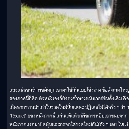
และแน่นอนว่า พอมันถูกเอามาใช้กันแบบโฉ่งฉ่าง ข้อสังเกตใหญ
ของภาคนี้ก็คือ ตัวหนังเองก็ยังคงซ้ำทางหนังเวอร์ชันดั้งเดิม คือ
เกิดอาการเหล้าเก่าในขวดใหม่นั่นแหละ ปฏิเสธไม่ได้จริง ๆ ว่า 
‘Requel’ ของหนังภาคนี้ แก่นแท้แล้วก็คือการหยิบเอาขนบจาก
หนังภาคแรกมาปัดฝุ่นและกรอกใส่ขวดใหม่กันโต้ง ๆ เลย ในแง่