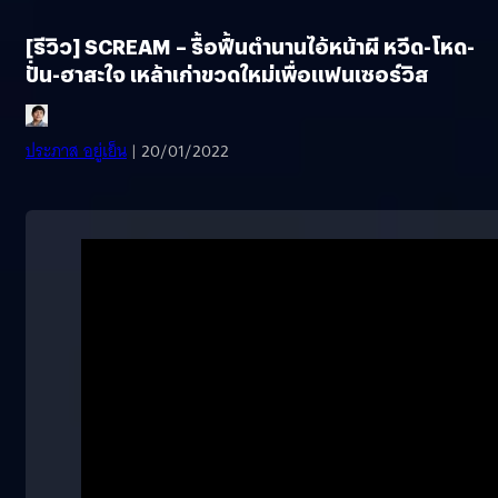
[รีวิว] SCREAM – รื้อฟื้นตำนานไอ้หน้าผี หวีด-โหด-
ปั่น-ฮาสะใจ เหล้าเก่าขวดใหม่เพื่อแฟนเซอร์วิส
ประภาส อยู่เย็น
| 20/01/2022