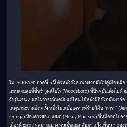
ใน ‘SCREAM’ ภาคที่ 5 นี้ ตัวหนังยังคงพาเรากลับไปสู่เมืองเล็ก
แสนสงบสุขที่ชื่อว่าวูดส์โบโร (Woodsboro) ที่ปัจจุบันเต็มไปด้ว
วัยรุ่นเจน Z แต่ไม่ว่าจะทันสมัยแค่ไหน ไอ้หน้าผีก็ยังกลับมาก่อ
เหตุอาละวาดอีกครั้ง หนึ่งในเหยื่อเคราะห์ร้ายก็คือ ‘ทารา’ (Je
Ortega) น้องสาวของ ‘แซม’ (Mikey Madison) ที่หนีออกไปจา
เมืองด้วยเหตุผลบางอย่าง จนเมื่อเธอกลับมา แก๊งเพื่อน ๆ ของ