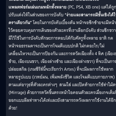
แพลตฟอร์มเล่นเกมหลักทั้งหลาย
(PC, PS4, XB one) แต่ได้ถู
ปรับแต่งให้ในส่วนของการบังคับ
“ง่ายและสามารถมีชั้นเชิงได้
คราเดียวกัน”
โดยในการบังคับเบื้องต้น หน้าจอซีกซ้ายจะมีหน้าท
ไว้คอยควบคุมการเดินของตัวละครที่เราเลือกบังคับ ส่วนซีกขว
มีไว้ใช้ในการบังคับทักษะการตอบโต้กับศัตรูทั้งหลาย อาทิ กด
หน้าจอธรรมดาจะเป็นการโจมตีแบบปกติ ไม่กดอะไร/ไม่
เคลื่อนไหวจะเป็นการป้องกัน และการตวัดเฉียงทั้ง 4 ทิศ (เฉีย
ซ้าย, เฉียงบนขวา, เฉียงล่างซ้าย และเฉียงล่างขวา)
ที่จะเป็นกา
ปล่อยสกิล (เกมซีรีส์นี้จะเรียกว่า Artes) ที่จะมีผลการใช้หลาก
หลายรูปแบบ (เวทย์มน, เพิ่มพลังชีวิต และโจมตีแบบกายภาพ)
ตามแต่อาวุธที่ตัวละครต่างๆ สวมใส่ และปิดท้ายการใช้ท่าไม้
(Mirrage) ด้วยการตวัดขึ้นตรงหน้าไอคอนตัวละครเมื่อเกจเต็มที
ออกแบบลีลท่าทางได้เท่และยังสามารถหวังผลการใช้งานได้อีก
ด้วย!