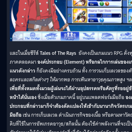
และในเมื่อซีรีส์
Tales of The Rays
ยังคงเป็นเกมแนว RPG ดั่งท
ภาคตลอดมา
องค์ประกอบ (Element) หรือกลไกการเล่นของเ
แนวดังกล่าว
ก็ยังคงมีอย่างครบถ้วน ทั้ง
การวนเก็บเลเวลของตั
ละครและสกิลต่างๆ ให้มากพอ การเฟ้นหาอาวุธคุณภาพสูง ฯ
เพื่อที่ทั้งหมดทั้งมวลผู้เล่นจะได้ผ่านอุปสรรคหรือศัตรูที่รออยู่ข
หน้าได้นั่นเอง
ซึ่งเมื่อตัวเกมภาคนี้ อยู่บนแพลตฟอร์มมือถือ
องค
ประกอบที่กล่าวมาก็จำต้องดัดแปลงให้เข้ากับนานากิจวัตรเก
มือถือ
เช่น การเก็บเลเวล ดำเนินภารกิจของเนื้อ หรือตามหาวัตถ
ดิบที่ใข้ในการอัพเกรดอาวุธ/สกิลนั้น ต้องใช้ค่าพลังงานที่จะเป็