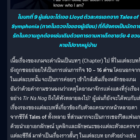
ในบทที่ 9 ผู้เล่นจะได้เจอ Lloyd ตัวละครเอกจาก Tales of
Symphonia (ภาคในดวงใจของผู้เขียน) ที่ก็ยังคงเป็นนักดาบผ
รักในความถูกต้องเช่นเดิมด้วยการตามหาเด็กชายวัย 4 ขวบท
หายไปจากหมู่บ้าน
เนื้อเรื่องของเกมจะดำเนินเป็นบทๆ (Chapter) ไป ที่ในแต่ละบทก
ยังถูกซอยย่อยให้เป็นการเล่นภารกิจ
10 – 16 ด่าน
โดยนอกจากท
ในแต่ละบทนั้น จะเป็นการค่อยๆ เข้าใกล้เส้นเรื่องหลักของเกม
อันว่าด้วยคำถามชวนฉงนว่าเหตุใดอาณาจักรแห่งแสงที่รุ่งเรือง
อย่าง
Tir Na Nog
ถึงได้พังทลายลงไป? ผู้เล่นก็ยังจะได้พบกับเ
เรื่องรองของแต่ละบทที่เกี่ยวข้องกับตัวละครมากหน้าหลายตา
จากซีรีส์
Tales of
ทั้งหลาย ที่ส่วนมากจะเป็นการเซอร์วิสแฟนเ
ด้วยนำเอาเอกลักษณ์ บุคลิกและลักษณะของแต่ละตัวละครจา
แต่ละซีรีส์ มาทำเป็นเรื่องราวสั้นๆ ในแต่ละบท ยกตัวอย่างเช่น