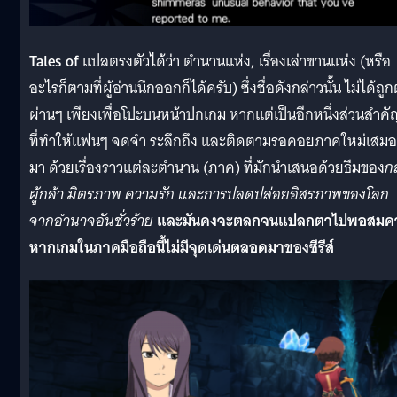
Tales of
แปลตรงตัวได้ว่า ตำนานแห่ง, เรื่องเล่าขานแห่ง (หรือ
อะไรก็ตามที่ผู้อ่านนึกออกก็ได้ครับ) ซึ่งชื่อดังกล่าวนั้น ไม่ได้ถูกต
ผ่านๆ เพียงเพื่อโปะบนหน้าปกเกม หากแต่เป็นอีกหนึ่งส่วนสำคั
ที่ทำให้แฟนๆ จดจำ ระลึกถึง และติดตามรอคอยภาคใหม่เสมอ
มา ด้วยเรื่องราวแต่ละตำนาน (ภาค) ที่มักนำเสนอด้วยธีมของ
กล
ผู้กล้า มิตรภาพ ความรัก และการปลดปล่อยอิสรภาพของโลก
จากอำนาจอันชั่วร้าย
และมันคงจะตลกจนแปลกตาไปพอสมค
หากเกมในภาคมือถือนี้ไม่มีจุดเด่นตลอดมาของซีรีส์