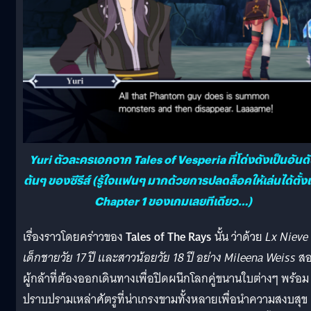
Yuri ตัวละครเอกจาก Tales of Vesperia ที่โด่งดังเป็นอันด
ต้นๆ ของซีรีส์ (รู้ใจแฟนๆ มากด้วยการปลดล็อคให้เล่นได้ตั้ง
Chapter 1 ของเกมเลยทีเดียว…)
เรื่องราวโดยคร่าวของ
Tales of The Rays
นั้น ว่าด้วย
Lx Nieve
เด็กชายวัย 17 ปี และสาวน้อยวัย 18 ปี อย่าง Mileena Weiss
ส
ผู้กล้าที่ต้องออกเดินทางเพื่อปิดผนึกโลกคู่ขนานใบต่างๆ พร้อม
ปราบปรามเหล่าศัตรูที่น่าเกรงขามทั้งหลายเพื่อนำความสงบสุข