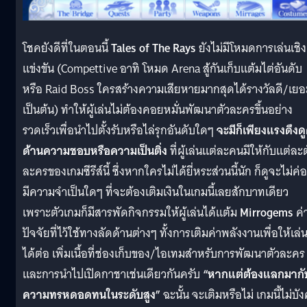
โชคยังดีที่ในตอนนี้
Tales of The Rays
ยังไม่มีโหมดการเล่นเชิง
แข่งขัน (Compettive อาทิ โหมด Arena สู้กันเก็บแต้มไต่อันดับ
หรือ Raid Boss ใครสร้างความเสียหายมากสุดได้รางวัลดี/เยอ
เป็นต้น) ทำให้ผู้เล่นไม่ต้องคอยหมั่นพัฒนาตัวละครขึ้นอย่าง
รวดเร็วเพื่อนำไปตั้งรับหรือไล่รุกอันดับใดๆ
จะมีก็เพียงแรงดึงด
ด้านความชอบหรือความเป็นติ่ง
ที่ผู้เล่นแต่ละคนมีให้กับแต่ละต
ละครของเกมซีรีส์นี้ ซึ่งหากใครไม่ได้ยี่หระส่วนนี้นัก ก็ดูจะไม่ค่
มีความจำเป็นใดๆ ที่จะต้องเติมเงินในเกมนี้เลยสักบาทเดียว
เพราะตัวเกมก็มีสารพัดกิจกรรมให้ผู้เล่นได้แต้ม
Mirrogems
ค่
ปัจจัยที่ไว้ใช้ทางลัดด้านต่างๆ ทั้งการเติมค่าพลังงานเพื่อให้เล่
ได้ต่อ เพิ่มเนื้อที่ช่องเก็บของ/ไอเทมสำหรับการพัฒนาตัวละคร
และการนำไปเปิดกาชาเช่นเดียวกันครับ
“หากแต่ต้องแลกมากั
ความทรหดอดทนในระดับสูง”
ฉะนั้น จะเติมหรือไม่ เกมนี้ไม่บัง