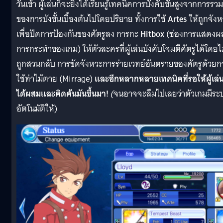
วันเข้า ผู้เล่นก็จะยิ่งได้เรียนรู้เทคนิคการบังคับขั้นสูงจากการรวม
ของการบังขั้นเบื้องต้นไปโดยปริยาย ทั้งการใช้
Artes
ให้ถูกจัง
เพื่อปัดการป้องกันของศัตรูลง การกะ
Hitbox
(ช่องการแสดงผ
การกระทำของเกม) ให้ตัวละครที่ผู้เล่นบังคับโจมตีศัตรูได้โดยไ
ถูกสวนกลับ การขัดจังหวะการร่ายเวทย์อันตรายของศัตรูด้วยก
ใช้ท่าไม้ตาย (Mirrage)
และอีกหลากหลายเทคนิคที่รอให้ผู้เล่
ได้ผสมและคิดค้นมันขึ้นมา!
(
จนอาจจะลืมไปเลยว่าตัวเกมมีระ
อัตโนมัติให้)