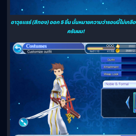
อาวุธแรร์ (สีทอง) ออก 5 ชิ้น นั้นหมายความว่ารอบนี้ไม่เกลื
ครับผม!