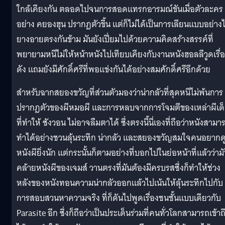
ใกล้เคียงกัน ตลอดไปจนการสอดแทรกอารมณ์ขันเมื่อตัวละคร
อย่าง คยองฮุน ปรากฎตัวขึ้น แต่ก็ไม่ได้เป็นการเลียนแบบอย่างไ
ยางอายตรงกันข้าม มันยังเปี่ยมไปด้วยความคิดสร้างสรรค์ที่
พยายามหนีไม่ให้หน้าหนังไปเทียบเคียงกับงานหนังฮอลลีวูดเรื่
ดัง แถมยังมีศักดิ์ศรีที่พอแข่งกันได้อย่างสมศักดิ์ศรีอีกด้วย
สำหรับฉากสยองขวัญที่ส่วนตัวมองว่าน่ากลัวที่สุดหนีไม่พ้นการ
ปรากฎตัวของผีหมอผี และการหลบจากการโจมตีของเหล่าผีเด
ที่ทำให้ ซังวอน ไม่อาจลืมตาได้ ซึ่งตรงนี้นี่เองที่ถือว่าหนังสามา
ทำได้อย่างชวนลุ้นระทึก น่ากลัว และสยองขวัญสมใจคนอยากด
หนังผียิ่งนัก แต่กระนั้นก็ตามอย่างที่บอกไปในย่อหน้าที่แล้วว่าม
คล้ายหนังผีของเจมส์ วานตรงที่มันต้องมีครบรสซึ่งก็ทำให้ช่วง
หลังของหนังทอนความน่ากลัวออกแล้วไปเน้นให้ลุ้นระทึกไปกับ
การสอบสวนหาความจริง ที่ก็ดันไปพูดเรื่องชนชั้นแบบเดียวกับ
Parasite อีก ซึ่งก็ถือว่าเป็นประเด็นร่วมที่คนทั่วโลกสามารถเข้าถ