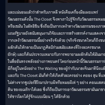
และแน่นอนแล้วว่าสำหรับเกาหลี หนังคือเครื่องมือเผยแพร่
วัฒนธรรมดังนั้น The Closet จึงพาเราไปรู้จักกับวัฒนธรรมหมอ
หรือเชมัน ในลัทธิชิน ซึ่งถือเป็นรากเหง้าทางวัฒนธรรมของเกาห
แถมรัฐบาลยังสนับสนุนงานวิจัยและการสร้างสรรค์งานแสดงจ
รากเหง้าวัฒนธรรมนี้อย่างจริงจังด้วย (จริงจังขนาดไหนก็ถึงข
ผลักดันให้กลายเป็นนาฏศิลป์ร่วมสมัยแสดงที่โรงละครขนาด
ยักษ์) และก็ดันประจวบเหมาะกับการพยายามผลักดันให้มันมาอย
ในสื่ออันทรงพลังอย่างภาพยนตร์ โดยก่อนหน้านี้วัฒนธรรมการ
ผีก็อยู่ในหนังอย่าง The Wailing ของผู้กำกับนาฮงจินมาทีนึงแล
และกับ The Closet มันก็ทำให้เกิดตัวละครอย่าง คยอง ฮุน ที่แ
ไม่ต่างจากซูเปอร์ฮีโรมาปราบผีหรือหมอผีเท่ ๆ อย่าง คอนแสต
ติน ของอเมริกาได้เลย ซึ่งก็ถือเป็นการเอาวัฒนธรรมชามันมาข
ให้ชาวโลกได้รู้จักแบบเนียน ๆ ได้อีกด้วย