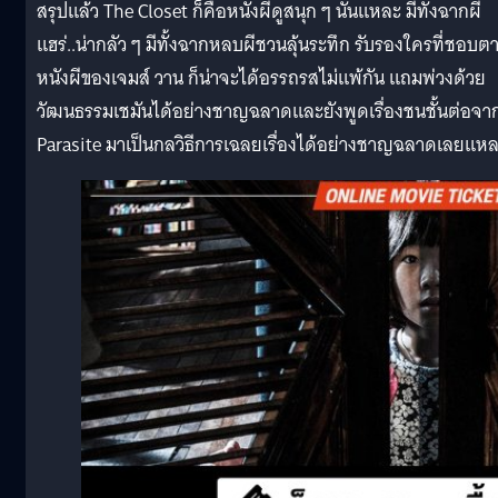
สรุปแล้ว The Closet ก็คือหนังผีดูสนุก ๆ นั่นแหละ มีทั้งฉากผี
แฮร่..น่ากลัว ๆ มีทั้งฉากหลบผีชวนลุ้นระทึก รับรองใครที่ชอบต
หนังผีของเจมส์ วาน ก็น่าจะได้อรรถรสไม่แพ้กัน แถมพ่วงด้วย
วัฒนธรรมเชมันได้อย่างชาญฉลาดและยังพูดเรื่องชนชั้นต่อจา
Parasite มาเป็นกลวิธีการเฉลยเรื่องได้อย่างชาญฉลาดเลยแห