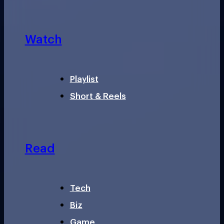
Watch
Playlist
Short & Reels
Read
Tech
Biz
Game