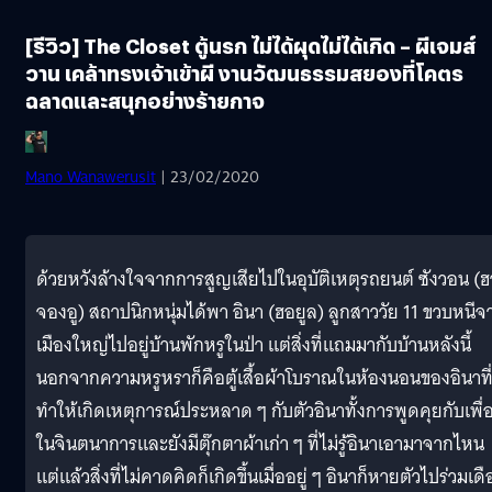
[รีวิว] The Closet ตู้นรก ไม่ได้ผุดไม่ได้เกิด – ผีเจมส์
วาน เคล้าทรงเจ้าเข้าผี งานวัฒนธรรมสยองที่โคตร
ฉลาดและสนุกอย่างร้ายกาจ
Mano Wanawerusit
| 23/02/2020
ด้วยหวังล้างใจจากการสูญเสียไปในอุบัติเหตุรถยนต์ ซังวอน (ฮ
จองอู) สถาปนิกหนุ่มได้พา อินา (ฮอยูล) ลูกสาววัย 11 ขวบหนีจ
เมืองใหญ่ไปอยู่บ้านพักหรูในป่า แต่สิ่งที่แถมมากับบ้านหลังนี้
นอกจากความหรูหราก็คือตู้เสื้อผ้าโบราณในห้องนอนของอินาที
ทำให้เกิดเหตุการณ์ประหลาด ๆ กับตัวอินาทั้งการพูดคุยกับเพื่
ในจินตนาการและยังมีตุ๊กตาผ้าเก่า ๆ ที่ไม่รู้อินาเอามาจากไหน
แต่แล้วสิ่งที่ไม่คาดคิดก็เกิดขึ้นเมื่ออยู่ ๆ อินาก็หายตัวไปร่วมเด