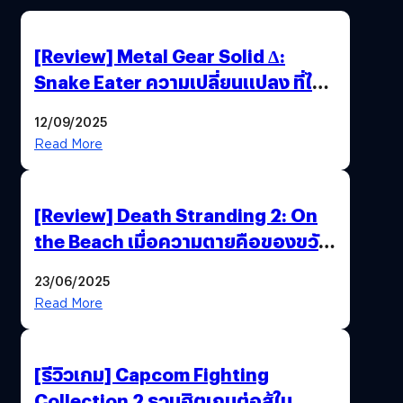
[Review] Metal Gear Solid Δ:
Snake Eater ความเปลี่ยนแปลง ที่ไม่
ทำลาย “ต้นฉบับ”
12/09/2025
Read More
[Review] Death Stranding 2: On
the Beach เมื่อความตายคือของขวัญ
และความโดดเดี่ยวคือพันธะสุดท้าย
23/06/2025
ของมนุษย์
Read More
[รีวิวเกม] Capcom Fighting
Collection 2 รวมฮิตเกมต่อสู้ใน