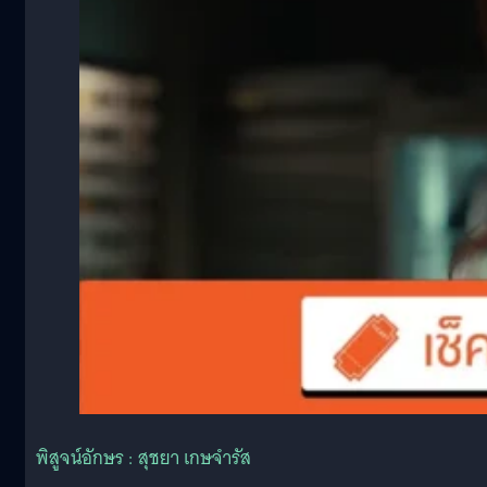
พิสูจน์อักษร : สุชยา เกษจำรัส