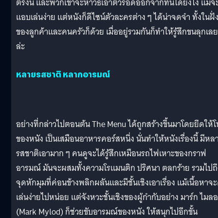
ตรงนี้ และพวกเขาจะหาวิธีเอาตัวรอดออกจากที่นี่ได้ยังไง แม้จ
แอบเล่นง่าย แต่หนังก็ดีไซน์ตัวละครต่าง ๆ ได้น่าจดจำ ทั้งในฝั่
ของลูกค้าและคนครัวก็ด้วย เมื่ออยู่รวมกันก็ทำให้รู้สึกขนลุกเลย
ล่ะ
หลายรสชาติ หลากอารมณ์
อย่างที่กล่าวไปตอนต้น The Menu ได้ถูกสร้างขึ้นมาโดยยึดให้
ของหนัง เป็นเสมือนอาหารคอร์สหนึ่ง นั่นทำให้หนังเรื่องนี้ มีหล
รสชาติเอามาก ๆ คนดูจะได้รู้สึกเหมือนรถไฟเหาะของกราฟ
อารมณ์ มันจะผสมทั้งความโรแมนติก ปริศนา ตลกร้าย รวมไปถึ
จุดหักมุมที่ค่อนข้างพลิกผลันและมีชั้นเชิงเอาเรื่อง แม้เนื้อหาจะ
เล่นง่ายไปหน่อย แต่จังหวะชั้นเชิงของผู้กำกับอย่าง มาร์ก ไมล
(Mark Mylod) ก็ช่วยขับอารมณ์ของหนัง ให้สนุกไปอีกขั้น