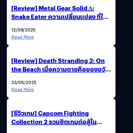
[Review] Metal Gear Solid Δ:
Snake Eater ความเปลี่ยนแปลง ที่ไม่
ทำลาย “ต้นฉบับ”
12/09/2025
Read More
[Review] Death Stranding 2: On
the Beach เมื่อความตายคือของขวัญ
และความโดดเดี่ยวคือพันธะสุดท้าย
23/06/2025
ของมนุษย์
Read More
[รีวิวเกม] Capcom Fighting
Collection 2 รวมฮิตเกมต่อสู้ใน
ตำนานของ Capcom