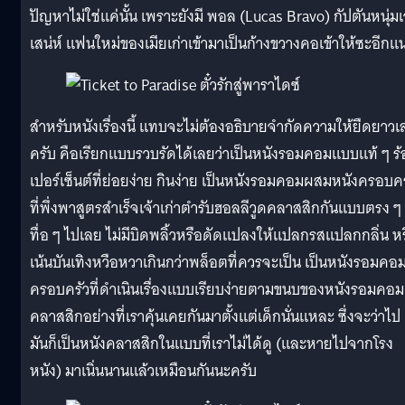
ปัญหาไม่ใช่แค่นั้น เพราะยังมี พอล (Lucas Bravo) กัปตันหนุ่มเ
เสน่ห์ แฟนใหม่ของเมียเก่าเข้ามาเป็นก้างขวางคอเข้าให้ซะอีกแน
สำหรับหนังเรื่องนี้ แทบจะไม่ต้องอธิบายจำกัดความให้ยืดยาวเ
ครับ คือเรียกแบบรวบรัดได้เลยว่าเป็นหนังรอมคอมแบบแท้ ๆ ร
เปอร์เซ็นต์ที่ย่อยง่าย กินง่าย เป็นหนังรอมคอมผสมหนังครอบคร
ที่พึ่งพาสูตรสำเร็จเจ้าเก่าตำรับฮอลลีวูดคลาสสิกกันแบบตรง ๆ
ทื่อ ๆ ไปเลย ไม่มีบิดพลิ้วหรือดัดแปลงให้แปลกรสแปลกกลิ่น ห
เน้นบันเทิงหวือหวาเกินกว่าพล็อตที่ควรจะเป็น เป็นหนังรอมคอ
ครอบครัวที่ดำเนินเรื่องแบบเรียบง่ายตามขนบของหนังรอมคอม
คลาสสิกอย่างที่เราคุ้นเคยกันมาตั้งแต่เด็กนั่นแหละ ซึ่งจะว่าไป
มันก็เป็นหนังคลาสสิกในแบบที่เราไม่ได้ดู (และหายไปจากโรง
หนัง) มาเนิ่นนานแล้วเหมือนกันนะครับ