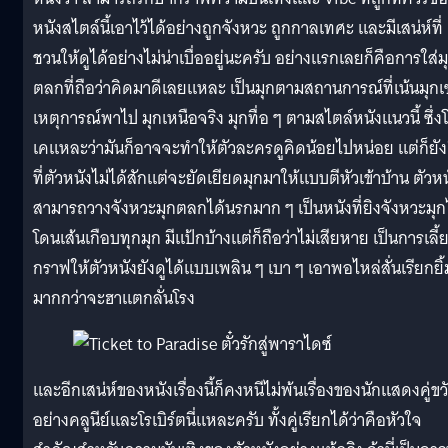
หนังสไตล์นี้เอาไว้ได้อย่างถูกจังหวะ ถูกกาลเทศะ และมีเสน่ห์ที่
ชวนให้ดูได้อย่างไม่น่าเบื่ออยู่นะครับ อย่างแรกเลยก็คือการใส่ม
ตลกที่ถือว่าคิดมาดีเลยแหละ เป็นมุกตามสถานการณ์ที่เน้นมุกเ
เหตุการณ์พาไป มุกเหนือจริง มุกทื่อ ๆ ตามสไตล์หนังแนวนี้ ซึ่ง
เคแหละว่ามันก็อาจจะทำให้ตัวละครดูคิดน้อยไปหน่อย แต่ก็ยัง
ที่ตัวหนังไม่ได้สักแต่จะยัดเยียดมุกมาให้แบบตีหัวเข้าบ้าน ตัวหน
สามารถวางจังหวะมุกตลกได้นรกมาก ๆ เป็นหนังที่ยิงจังหวะมุก
โดนเส้นเกือบทุกมุก มีแป้กบ้างแต่ก็ถือว่าไม่เสียหาย เป็นการเลี้
กราฟให้ตัวหนังยังดูได้แบบเพลิน ๆ เบา ๆ เอาพอไหล่สั่นเรียกยิ้
มากกว่าจะฮาแตกลั่นโรง
และอีกเสน่ห์ของหนังเรื่องนี้ก็คงหนีไม่พ้นเรื่องของนักแสดงคู่ข
อย่างคลูนีย์และโรเบิร์ตนี่แหละครับ ทั้งคู่เรียกได้ว่าคือหัวใจ