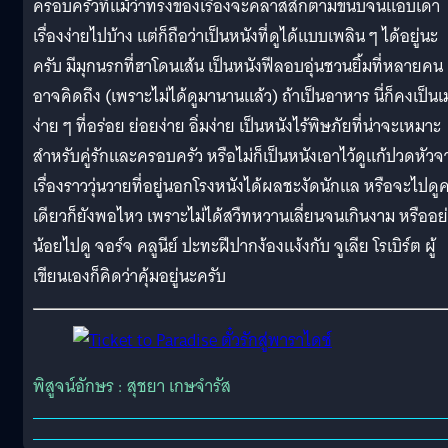
ครอบครัวที่แม้ว่าทรงของเรื่องจะคลาสสิกตามขนบจนแอบเดา
เรื่องง่ายไปบ้าง แต่ก็ถือว่าเป็นหนังที่ดูได้แบบเพลิน ๆ ได้อยู่นะ
ครับ มีมุกนรกที่ฮาโดนเส้น เป็นหนังฟีลอบอุ่นชวนยิ้มที่หลายคน
อาจคิดถึง (เพราะไม่ได้ดูมานานแล้ว) ถ้าเป็นอาหาร นี่ก็คงเป็นเ
ง่าย ๆ ที่อร่อย ย่อยง่าย อิ่มง่าย เป็นหนังไร้พิษภัยที่น่าจะเหมาะ
สำหรับคู่รักและครอบครัว หรือไม่ก็เป็นหนังเอาไว้ดูแก้ปวดหัวจ
เรื่องราววุ่นวายที่อยู่นอกโรงหนังได้ผลชะงัดนักแล หรือจะไปดู
เดียวก็ยังพอไหว เพราะไม่ได้สวืทหวานเลี่ยนจนเกินงาม หรืออย
น้อยไปดู จอร์จ คลูนีย์ ปะทะฝีปากง้องแง้งกับ จูเลีย โรเบิร์ต ผู้
เขียนเองก็คิดว่าคุ้มอยู่นะครับ
พิสูจน์อักษร : สุชยา เกษจำรัส