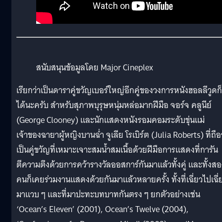
สนับสนุนข้อมูลโดย Major Cineplex
เรียกว่าเป็นดาราคู่ขวัญเบอร์ใหญ่อีกคู่ของวงการหนังฮอลลีวูดก็
ได้นะครับ สำหรับสุภาพบุรุษหนุ่มหล่อมากฝีมือ จอร์จ คลูนีย์
(George Clooney) และนักแสดงหนังรอมคอมระดับขุ่นแม่
เจ้าของฉายาผู้หญิงบานฉ่ำ จูเลีย โรเบิร์ต (Julia Roberts) ที่ถือ
เป็นคู่ขวัญที่เหมาะเจาะสมน้ำสมเนื้อด้วยฝีมือการแสดงที่การัน
ตีความตึงด้วยการคว้ารางวัลออสการ์กันมาแล้วทั้งคู่ และทั้งสอ
คนก็เคยร่วมงานแสดงด้วยกันมาแล้วหลายครั้ง ทั้งที่เฉี่ยวไปเฉี่
มาแวบ ๆ และที่มาปะทะบทบาทกันตรง ๆ ยกตัวอย่างเช่น
‘Ocean’s Eleven’ (2001), Ocean’s Twelve (2004),