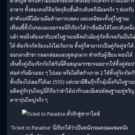
สำคัญสำหรับความบันเทิงของตัวหนังอย่างแท้จริง ถ้านี่เป็นกา
อาหาร ทั้งสองคนก็คือวัตถุดิบชั้นดีระดับพรีเมียมจริง ๆ ล่ะครับ
ลำพังแค่ฝีไม้ลายมือด้านการแสดง และเคมีของทั้งคู่ในฐานะ
เพื่อนซี้ทั้งในจอและนอกจอนี่ก็เรียกได้ว่าเชื่อมือได้ในระดับหนึ่ง
แล้ว พอยิ่งต้องมารับบทในฐานะอดีตผัวเมียคู่กัดที่เจอกันเป็นไม
ได้ ต้องจิกกัดง้องแง้งไม่เว้นวาย ทั้งคู่ก็สามารถเป็นคู่กัดคู่ขาได้
ออกมาเข้าขา กลมกล่อมและดูสนุกมาก สำหรับผู้เขียน ตอนได้
เห็นทั้งคู่เถียงจิกกัดใส่กันนี่คือสนุกมากซะจนอยากให้ทั้งคู่ต่อ
ต่อคำกันอีกเยอะ ๆ ไปเลย หรือไม่ก็สร้างภาค 2 ให้ทั้งคู่จิกกัดก
ทั้งเรื่องไปเลยก็ได้นะ (555) แต่เวลามีซีนกุ๊กกิ๊กมุ้งมิ้งกันในฐานะ
อดีตคู่รักรุ่นใหญ่นี่ก็ถือว่าทำได้น่ารักและมีเสน่ห์สมฐานะคู่ขวัญ
ดารารุ่นใหญ่จริง ๆ
‘Ticket to Paradise’ นี่เรียกได้ว่าเป็นหนังรอมคอมผสมหนัง