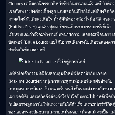
Clooney) อดีตสามีภรรยาที่หย่าร้างกันมานานแล้ว แต่ก็ยังต้อง
เจอกันเพราะยังต้องเลี้ยงลูก แถมเจอกันทีไรก็ได้แต่เถียงจิกกัด
ตามสไตล์ผัวเมียละเหี่ยใจ ทั้งคู่มีโซ่ทองคล้องใจคือ ลิลี คอต
(Kaitlyn Dever) ลูกสาวสุดน่ารักคนเดียวของครอบครัวที่เพิ่ง
เรียนจบและกำลังจะทำงานเป็นทนายความ เธอและเพื่อนสาว เร
บัตเลอร์ (Billie Lourd) เลยได้โอกาสเดินทางไปเที่ยวฉลองคว
สำเร็จกันที่เกาะบาหลี
แต่หัวใจเจ้ากรรม ลิลีดันตกหลุมรักหน้ามืดตามัวกับ เกอเด
(Maxime Bouttier) หนุ่มชาวเกาะสุดหล่อเพอร์เฟกต์อย่างกับ
เทพบุตรแบบชนิดมาเร็ว เคลมเร็ว จนถึงขั้นจะแต่งงานกันขนาดน
เลย จอร์เจียและเดวิดจึงต้องจำใจจับมือบินตามไปบาหลีเพื่อร่
กันขัดขวางลูกสาวไม่ให้แต่งงานกันได้สำเร็จ เพราะกลัวว่าชีวิตคู
ของเธออาจจะบัดซบจบไม่สวยเหมือนอย่างที่พ่อแม่เคยเป็น แต่