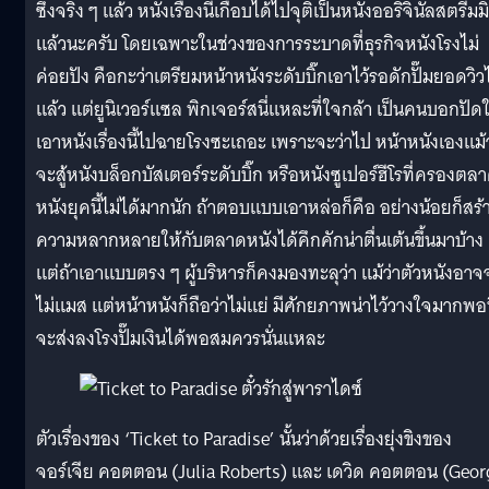
ซึ่งจริง ๆ แล้ว หนังเรื่องนี้เกือบได้ไปจุติเป็นหนังออริจินัลสตรีมม
แล้วนะครับ โดยเฉพาะในช่วงของการระบาดที่ธุรกิจหนังโรงไม่
ค่อยปัง คือกะว่าเตรียมหน้าหนังระดับบิ๊กเอาไว้รอดักปั๊มยอดวิวไ
แล้ว แต่ยูนิเวอร์แซล พิกเจอร์สนี่แหละที่ใจกล้า เป็นคนบอกปัดใ
เอาหนังเรื่องนี้ไปฉายโรงซะเถอะ เพราะจะว่าไป หน้าหนังเองแม้ว
จะสู้หนังบล็อกบัสเตอร์ระดับบิ๊ก หรือหนังซูเปอร์ฮีโรที่ครองตล
หนังยุคนี้ไม่ได้มากนัก ถ้าตอบแบบเอาหล่อก็คือ อย่างน้อยก็สร้
ความหลากหลายให้กับตลาดหนังได้คึกคักน่าตื่นเต้นขึ้นมาบ้าง
แต่ถ้าเอาแบบตรง ๆ ผู้บริหารก็คงมองทะลุว่า แม้ว่าตัวหนังอาจ
ไม่แมส แต่หน้าหนังก็ถือว่าไม่แย่ มีศักยภาพน่าไว้วางใจมากพอท
จะส่งลงโรงปั๊มเงินได้พอสมควรนั่นแหละ
ตัวเรื่องของ ‘Ticket to Paradise’ นั้นว่าด้วยเรื่องยุ่งขิงของ
จอร์เจีย คอตตอน (Julia Roberts) และ เดวิด คอตตอน (Geor