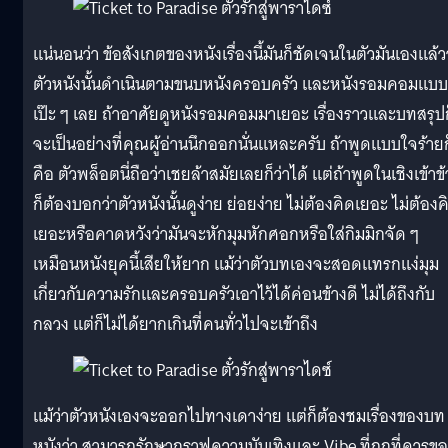
แน่นอนว่า ข้อสังเกตของหนังเรื่องนี้มันก็ชัดเจนในตัวมันเองแล้ว
ตัวหนังนั้นดำเนินตามขนบหนังครอบครัว และหนังรอมคอมแบบ
เป๊ะ ๆ เลย ถ้าอาศัยดูหนังรอมคอมมาเยอะ เรื่องราวและบทสรุปก
จะเป็นอย่างที่คุณผู้อ่านนึกออกนั่นแหละครับ ถ้าพูดแบบใจร้ายก
คือ ตัวพล็อตนี่ถือว่าเชยล้าสมัยเลยก็ว่าได้ แต่ถ้าพูดในเชิงเข้าข
ก็ต้องบอกว่าตัวหนังนั้นดูง่าย ย่อยง่าย ไม่ต้องคิดเยอะ ไม่ต้องค
เยอะหรือคาดหวังว่ามันจะหักมุมหักศอกหรือใส่กิมมิกจัด ๆ
เหมือนหนังยุคนี้เสียให้ยาก แม้ว่าตัวบทเองจะสอดแทรกแง่มุม
เกี่ยวกับความรักและครอบครัวเอาไว้ได้ค่อนข้างดี ไม่ได้ถึงกับ
กลวง แต่ก็ไม่ได้ยากเกินที่คนทั่วไปจะเข้าถึง
แม้ว่าตัวหนังเองจะออกไปทางเดาง่าย แต่ก็ต้องชมเรื่องของบท
หนังว่า สามารถรักษากราฟความบันเทิงและ Vibe ที่ถูกที่ควรข