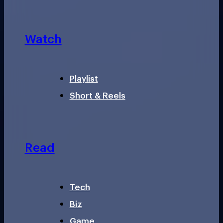
Watch
Playlist
Short & Reels
Read
Tech
Biz
Game