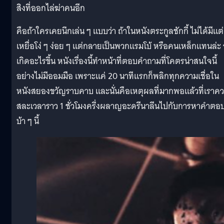
สิงที่ออกไล่ฆ่าคนอีก
คือถ้าใครเคยนึกเล่น ๆ แบบว่า ถ้าในหนังตระกูลชักกี้ ไม่ได้มีแต่
เหยื่อโง่ ๆ ง่อย ๆ แต่กลายเป็นพวกแรมโบ้ หรือคนเหล็กแทนล่ะ
เกิดอะไรขึ้น หนังเรื่องนี้ทำหน้าที่ตอบคำถามที่โคตรน่าสนใจนี้
อย่างไม่มีออมมือ เพราะแค่ 20 นาทีแรกก็พลิกทุกความเชื่อใน
หนังสยองขวัญราบคาบ และนั่นคือเหตุผลที่มากพอแล้วที่เราค
สละเวลาราว 1 ชั่วโมงครึ่งผลาญอะดรีนาลีนไปกับการหาคำตอ
บ้า ๆ นี้