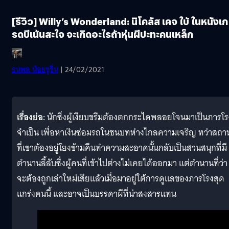
[รีวิว] Willy’s Wonderland: นิโคลัส เคจ ใบ้ ในหนังเก
รดบีเน้นสะใจ จะเกิดอะไรถ้าหุ่นผีปะทะคนเหล็ก
ธนพล น้อยชูชื่น
| 24/02/2021
เรื่องย่อ:
นักซิ่งผู้เงียบขรึมต้องตกกระไดพลอยโจนมาเป็นภารโร
จำเป็น เพื่อหาเงินซ่อมรถในชนบทห่างไกลความเจริญ ทว่าสถาน
ที่เขาต้องอยู่โยงข้ามคืนทำความสะอาดนั้นกลับเป็นสวนสนุกที่มี
ตำนานลี้ลับซึ่งผู้คนที่เข้าไปต่างไม่เคยได้ออกมา แต่ตำนานที่ว่า
จะต้องถูกเล่าใหม่เสียแล้วเมื่อมาอยู่ใต้การดูแลของภารโรงสุด
แกร่งคนนี้ และอาจเป็นบรรดาผีที่น่าสงสารแทน