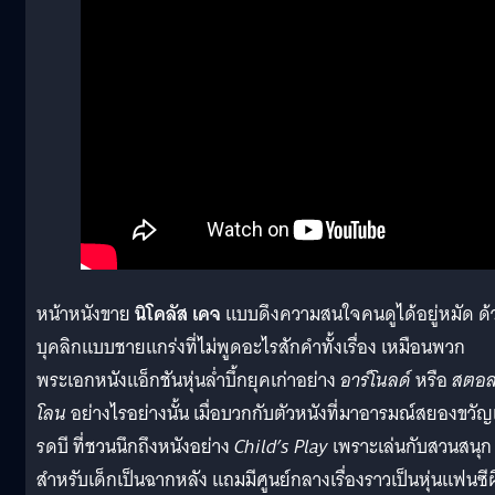
หน้าหนังขาย
นิโคลัส เคจ
แบบดึงความสนใจคนดูได้อยู่หมัด ด้
บุคลิกแบบชายแกร่งที่ไม่พูดอะไรสักคำทั้งเรื่อง เหมือนพวก
พระเอกหนังแอ็กชันหุ่นล่ำบึ้กยุคเก่าอย่าง
อาร์โนลด์
หรือ
สตอ
โลน
อย่างไรอย่างนั้น เมื่อบวกกับตัวหนังที่มาอารมณ์สยองขวัญ
รดบี ที่ชวนนึกถึงหนังอย่าง
Child’s Play
เพราะเล่นกับสวนสนุก
สำหรับเด็กเป็นฉากหลัง แถมมีศูนย์กลางเรื่องราวเป็นหุ่นแฟนซีผ