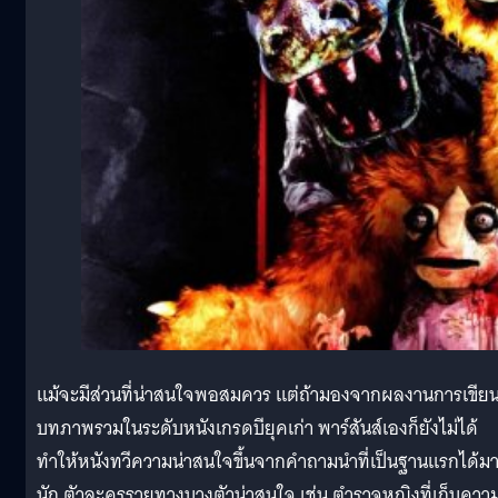
แม้จะมีส่วนที่น่าสนใจพอสมควร แต่ถ้ามองจากผลงานการเขีย
บทภาพรวมในระดับหนังเกรดบียุคเก่า พาร์สันส์เองก็ยังไม่ได้
ทำให้หนังทวีความน่าสนใจขึ้นจากคำถามนำที่เป็นฐานแรกได้ม
นัก ตัวละครรายทางบางตัวน่าสนใจ เช่น ตำรวจหญิงที่เก็บควา