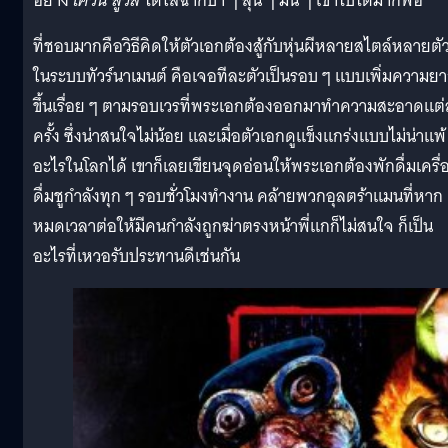
อย่าง
เควิน ลูวิส
ได้ใส่ฉากบ้า ๆ ลุ้น ๆ มัน ๆ เข้าไปได้มากพอ
ที่ชอบมากคือวิธีคิดให้ตัวเอกต้องสู้กับหุ่นผีหลายสไตล์หลายตั
ในระบบทัวร์นาเมนต์ คือเจอทีละตัวเป็นรอบ ๆ แบบเพิ่มความย
ขึ้นเรื่อย ๆ ตามรอบเวรที่พระเอกต้องออกมาทำความสะอาดแต่
ครั้ง ซึ่งน่าสนใจไม่น้อย และเมื่อตัวเอกดูแข็งแกร่งแบบไม่น่าแพ้
อะไรในโลกได้ เขาก็เลยเขียนจุดอ่อนให้พระเอกต้องพักดื่มเครื่
ดื่มชูกำลังทุก ๆ รอบชั่วโมงทำงาน คล้ายพวกอุลตร้าแมนที่หาก
หมดเวลาต่อให้มีคนกำลังถูกฆ่าตรงหน้าพี่แกก็ไม่สนใจ ก็เป็น
อะไรที่เหวอรับประทานดีเช่นกัน