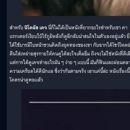
สำหรับ
นิโคลัส
เคจ
นี่ก็ไม่ได้เป็นหนังที่ยากอะไรสำหรับเขา คา
แรกเตอร์เงียบใบ้ไร้ภูมิหลังก็ดูลึกลับน่าสนใจในตัวเองอยู่แล้ว ยิ
ได้ใช้บารมีใบหน้าชวนคิดถึงยุคทองของเขา กับฉากได้โชว์โหด
ตีนใส่เหล่าอสุรกายให้คนดูได้สะใจเต็มอิ่ม ถึงจะไม่ใช่หนังที่ดีเล
แต่การได้ดูเคจทำอะไรมัน ๆ ง่าย ๆ แบบนี้ มันก็ฟินและผ่อนคล
ความเครียดได้ดีนักแล ซึ่งว่ากันตามจริง เอาแค่นี้ล่ะ หนังเรื่องนี้
โคตรน่าดูพอแล้ว