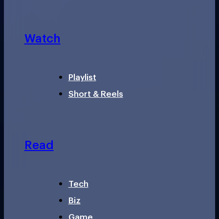
Watch
Playlist
Short & Reels
Read
Tech
Biz
Game