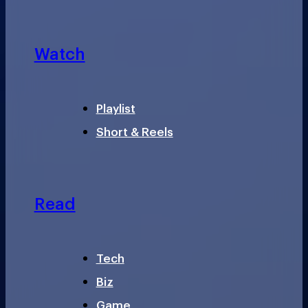
Watch
Playlist
Short & Reels
Read
Tech
Biz
Game