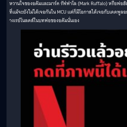
หวานใจของอดัมและมาร์ค รัฟฟาโล (Mark Ruffalo) หรือพ่อฮั
ที่แม้จะยังไม่ได้เจอกันใน MCU แต่ก็มีโอกาสได้เจอกับเดดพูลอย
างเรย์โนลดส์ในบทพ่อของอดัมนั่นเอง