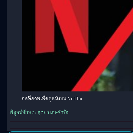
กดที่ภาพเพื่อดูหนังบน Netflix
พิสูจน์อักษร : สุชยา เกษจำรัส