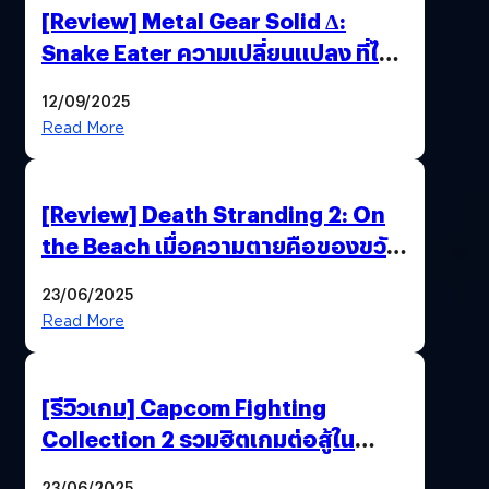
[Review] Metal Gear Solid Δ:
Snake Eater ความเปลี่ยนแปลง ที่ไม่
ทำลาย “ต้นฉบับ”
12/09/2025
Read More
[Review] Death Stranding 2: On
the Beach เมื่อความตายคือของขวัญ
และความโดดเดี่ยวคือพันธะสุดท้าย
23/06/2025
ของมนุษย์
Read More
[รีวิวเกม] Capcom Fighting
Collection 2 รวมฮิตเกมต่อสู้ใน
ตำนานของ Capcom
23/06/2025