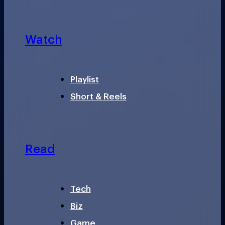
Watch
Playlist
Short & Reels
Read
Tech
Biz
Game