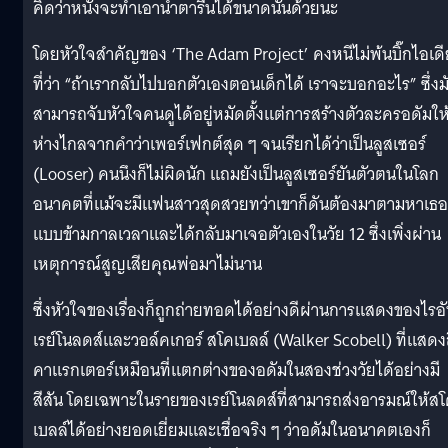
คิดว่าหนังจะทำเอาน้ำตารื้นได้ขนาดนั้นด้วยนะ
โดยหัวใจสำคัญของ ‘The Adam Project’ คงหนีไม่พ้นบิ๊กไอเดี
ที่ว่า “ถ้าเรากลับไปบอกตัวเองตอนเด็กได้ เราจะบอกอะไร” ซึ่งม
สามารถจับหัวใจคนดูได้อยู่หมัดตั้งแต่การสร้างตัวละครอดัมให
ห่างไกลจากคำว่าเพอร์เฟกต์สุด ๆ จนเรียกได้ว่าเป็นลูสเซอร์
(Looser) คนนึงก็ไม่ผิดนัก แถมยังเป็นลูสเซอร์ยันตัวตนในโลก
อนาคตที่แม้จะมีแฟนสาวสุดสวยทว่าเขาก็ดันต้องมาตามหาเธอ
แบบข้ามกาลเวลาและได้กลับมาเจอตัวเองในวัย 12 ซึ่งเพิ่งผ่าน
เหตุการณ์สูญเสียคุณพ่อมาไม่นาน
ซึ่งหัวใจของเรื่องก็ถูกถ่ายทอดได้อย่างดีผ่านการแสดงของไรอ
เรย์โนลดส์และวอล์คเกอร์ สโคเบลล์ (Walker Scobell) ที่แสดง
คาแรกเตอร์เหมือนที่แตกต่างของอดัมในสองช่วงวัยได้อย่างมี
สีสัน โดยเฉพาะในรายของเรย์โนลดส์ที่สามารถส่งอารมณ์ให้ส
เบลล์ได้อย่างยอดเยี่ยมและเชื่อจริง ๆ ว่าอดัมในอนาคตเองก็