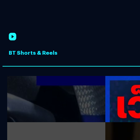
BT Shorts & Reels
Honda Cub จับมือ Star Wars เปิด
ตรวจจับ
ตัวมังกี้มิลิเต็ด 300 คัน Light side
Deepfake ด้
และ Dark side จะอยู่ฝ่ายไหนกัน?
Deepware.A
1.4k views
2.2k views
GAC Aion #HyperSSR ซูเปอร์คาร์
Unboxing
อัตราเร่ง 0-100 ใน 1.9 วินาที นั่งจริง
Nothing Ph