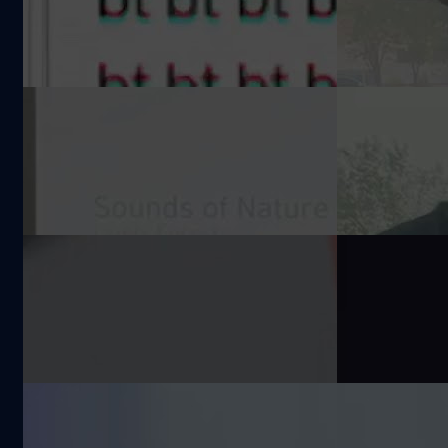
#bt #btbeartai
Hyundai ION
894 views
3.1k views
ใช้ในโอกาสไห
บ้าง? #beart
ทดสอบเปิดแอร์แรงสุดในรถ EV ของ
แบไต๋ลองเล่น
Hyundai IONIQ 5 แบตหายไปเท่า
Hyundai ION
ไหร่? #beartai
รถยนต์ไฟฟ้าด
12.6k views
2.5k views
แปลกตา ลูกเล
เยอะไม่เหมือ
#beartai
ทำให้เน็ตบ้านที่ใช้อยู่เร็ว แรง ทำ
Google จ่ายเท
อย่างไร ? #Internet #Wifi #beartai
ถึงได้เป็นการ
แรกของอุปก
8.3k views
132.9k views
Apple ได้ #g
#searcheng
#apple #bea
AlDente โปรแกรม Charging
RightLang
Control สำหรับสาวก Apple ตัวจริง!
โปรแกรมแก้