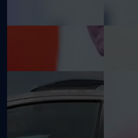
#aldente #ChargingContro
พิมพ์สลับภา
5.6k views
6.2k views
#beartai
คนไทย สำหรั
Apple ตัวจริ
#RightLang
เพิ่มความ Geek ให้ Macbook ด้วย
ลองขับ Aion 
#Macbook
โปรแกรม shottr #Geek
490 Premi
#beartai
#Macbook #shottr
รถยนต์ไฟฟ้าส
6.1k views
3.1k views
#Capturescreen #beartai
ประหยัด กินไ
18 kW/100 ก
คันใหญ่สุดใน
แบไต๋ทดสอบ Mitsubishi
เพิ่มความ Gee
เมนต์
#XpanderHEV รถ MPV ไฟฟ้า 7 ที่
Macbook ด้
นั่ง ปรับใหม่หมดทั้งคัน ขับเคลื่อนไฮ
โปรแกรม
1.6k views
4.9k views
บริด
Hollywood 
#Macbook
#Hollywood
#Hacke
1