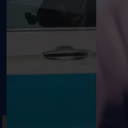
…
31
32
33
34
35