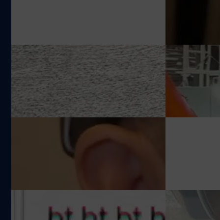
กี่วิ? #BTbeartai #BT
(2a) ! #BT
2.2k views
18.1k views
#BTbeartai
#nothing
#nothingph
ทดลองขับ GAC Aion #HyperHT ที่
พาชมโรงงาน
#nothingph
จีน ดีไซน์ประตูปีกนก เปิดจองไทยที่
Aion ผลิต EV
งาน Motor Show 2024 ราคาเท่าไหร่
ต่อ 1 คัน ผลิ
1.6k views
3.2k views
ดี?
ล้านคัน ไวที่สุ
8 เดือน เร็วกว
Tesla
CEO การบินไทยก็บิน Economy
1 มีนาคมนี้ เต
Class? ชมคลิปเต็มได้ที่
พบกับ bearta
https://youtu.be/d3sW9G9kL58?
อัปเดตเวอร์ช
612.1k views
905 views
si=dXImjzSuHNYXCLlf
โฉมใหม่และชื่
#bt #bearta
#btbeartai
1 มีนาคมนี้ เตรียมพบกับ #beartai
ฟีเจอร์เปิดเส
อัปเดตเวอร์ชันในโฉมใหม่และชื่อใหม่!
บรรยากาศใน