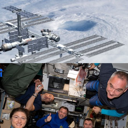
ิดตัวสถานีอวกาศของตัวเองในปี 2025
oscosmos) ประกาศเมื่อวานนี้ (20 เมษายน) ว่าทางบริษัทหวังจะเปิดตัว
ศเป็นของตัวเองให้ได้อย่างเร็วที่สุดในปี 2025 เหตุผลหลัก ๆ ที่ทางรัสเซีย
ศเป็นของตัวเอง เนื่องจากพวกเขาอยากจะยกเลิกโครงการสถานีอวกาศ
้มาเป็นระยะเวลานานมากแล้ว แถมชี้ว่าส่วนประกอบของสถานีบางส่วนก็เสียหาย
มาเปลี่ยนแทนได้ การเคลื่อนไหวดังกล่าวเกิดขึ้นในขณะที่ทั้งองค์การอวกาศ
 days ago
้อตกลงระหว่างประเทศร่วมกันเกี่ยวกับการดำเนินงานของสถานีอวกาศนานาชาติ
 โดยคาดว่าสถานีอวกาศดังกล่าว (ISS) อาจจะถูกส่งกลับมาสู่พื้นโลกในช่วง
 The Moscow Times รายงานว่าในระหว่างการเฉลิมฉลองครบรอบ 60 ปีที่ยูริ
ยเป็นมนุษย์คนแรกในอวกาศเมื่อสัปดาห์ที่แล้ว ทางประธานาธิบดีวลาดิเมียร์
ร้องให้มีการดำเนินกลยุทธ์การพัฒนาพื้นที่ใหม่นอกอวกาศในทศวรรษหน้าทันที
งถึงยูรี โบริซอฟ (Yury Borisov) รองนายกรัฐมนตรีของรัสเซียที่กล่าวว่า