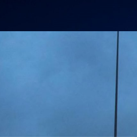
o
ปล่อยภารกิจ CRS NG-19 ส่งเสบียงไปยังสถานี
.ค.
Grumman) บริษัทสัญชาติสหรัฐฯ ที่ดำเนินงานด้านอากาศยานทางการทหาร
างการทหาร จะทำภารกิจ CRS NG-19 ในการขนส่งเสบียงไปยังสถานีอวกาศ
Cygnus ที่ขับเคลื่อนด้วยจรวด Antares 230+ จากแท่นปล่อยจรวด OA ที่ท่า
ิกตอนกลาง (MARS) เกาะวัลลอป รัฐเวอร์จิเนีย ในวันที่ 2 สิงหาคม เวลา
o