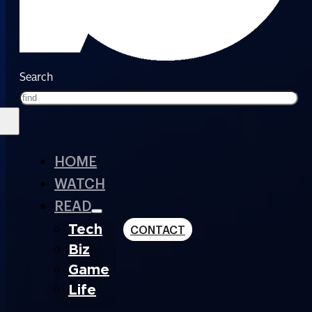
Search
HOME
WATCH
READ
Tech
CONTACT
Biz
Game
Life