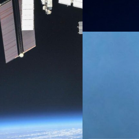
ศิลา วงศ์เจริญ
| 1079 days ag
Read More
01/08/2023
Northrop Grumman จะ
อวกาศนานาชาติใน 2 ส
นอร์ทรอปกรัมแมน (Northrop 
การต่อเรือรบ และเทคโนโลยีท
นานาชาติ (ISS) ด้วยยานอวกาศ 
อวกาศภูมิภาคมหาสมุทรแอตแลนต
07:31 น.
ศิลา วงศ์เจริญ
| 1101 days ag
Read More