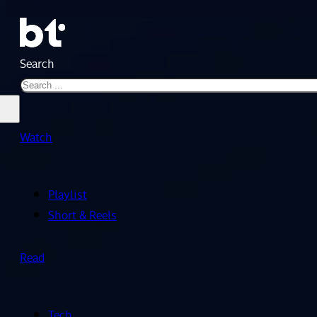
Search
Watch
Playlist
Short & Reels
Read
Tech