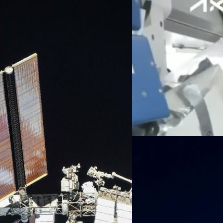
20/01/2024
ยาน Dragon ของ SpaceX
อวกาศนานาชาติ
วันเสาร์ที่ 20 มกราคม เวลา 
Freedom ที่ขนส่ง 4 ผู้โดยสารใ
กาศนานาชาติออกจากวง
และเป็นเที่ยวบินอวกาศเชิงพาณ
เชื่อมต่อจอดเทียบท่า ISS โดย
ในรัฐฟลอริดา เมื่อวันพฤหัสบดีท
าซา (NASA) ประกาศผ่านเว็บไซต์ว่า
ศิลา วงศ์เจริญ
| 929 days ago
 843 ล้านเหรียญ (31,011 ล้านบาท)
Read More
ลื่อนย้ายสถานีอวกาศนานาชาติ (ISS)
30
24/08/2023
SpaceX กำลังจะปล่อยภ
สถานีอวกาศนานาชาติ
สเปซเอ็กซ์ (SpaceX) กำลังจะป
อวกาศนานาชาติ (ISS) ด้วยยา
ปล่อยจรวด LC-39A ที่ศูนย์อวกา