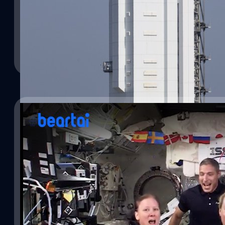
หลังจากที่โบอิง (Boeing) เลื่อนทำภารกิจ Orbital Flight Test-2 
วิทวัส ปัญญาเลิศวุฒิ
| 1725 days ago
The International Space Station (ISS) ได้จัดปาร์ตี้ทาโก้ขึ้น หลังจ
100 Starliner ที่ไร้ลูกเรือไปตามแนววงโคจรมุ่งหน้าสู่สถานีอวกาศนานาช
‘พริก’ บนอวกาศได้สำเร็จเป็นครั้งแรก โดย เมแกน แมกอาเธอร์ (Mega
Read More
จะมีขึ้นในวันที่ 3 ส.ค. แต่ในที่สุดก็ได้ประกาศเลื่อนอีกครั้งหลังจาก
อวกาศของนาซาได้รังสรรค์เมนูทาโก้นี้ขึ้นจาก เนื้อวัว มะเขือเทศตากแห
ของตำแหน่งวาล์วในระบบขับเคลื่อนแรงดันและจะอัปเดตความคืบหน้าใน
สถานีอวกาศ นาซาเปิดเผยว่านักบินอวกาศของพวกเขา ต้องใช้เมล็ดพัน
ศิลา วงศ์เจริญ
| 1829 days ago
ปลูก และใช้เวลา 4 เดือน กว่าพริกเหล่านี้จะสามารถรับประทานได้ นับ
ได้ทำการทดลองปลูกและบริโภคผักบนสถานีอวกาศมากกว่า 10 ชนิด ไม่
Read More
ช โดยมีการตั้งชื่อการทดลองนี้ว่า ‘Plant…
04/01/2021
Happy New Year From ISS ! เมื่อบอลฉลองที่คว
อวกาศ
แม้ปีใหม่ปีนี้จะเงียบเหงาเพราะสถานการณ์แพร่ระบาดของโควิด สถาน
ใช้วิธีจัดแสดงแสงสีเสียงถ่ายทอดทางโทรทัศน์แทนการเชิญชวนให้คน
แม้จะอยู่ห่างไกลจากวิกฤตนี้ แต่นักบินอวกาศบนสถานีอวกาศนานาชาติ
ส่งมอบความสุขให้แก่คนบนโลกด้วยเช่นกัน ทีมนักบินอวกาศ Expedit
นาซา เคท รูบินส์ (Kate Rubins) ไมค์ ฮอปกินส์ (Mike Hopkins) วิตเ
วัฒนา ขจัดสารพัดภัย
| 2040 days ago
นอล วอล์คเกอร์ (Shannon Walker) และนักบินอวกาศชาวญี่ปุ่น โซอิจิ 
Japan Aerospace Exploration Agency ต่างมานั่งพร้อมหน้า อวยพรให
Read More