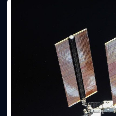
27/06/2024
ศิลา วงศ์เจริญ
| 770 days ago
Read More
NASA เลือก SpaceX พัฒนายานเพื่อนำสถานีอว
โคจรอย่างปลอดภัย
26 มิถุนายน องค์การบริหารการบินและอวกาศแห่งชาติสหรัฐฯ หรือ น
ได้เลือกเซ็นสัญญากับสเปซเอ็กซ์ (SpaceX) เพียงรายเดียวรวมมูลค่า
สำหรับพัฒนาและปล่อยยาน Deorbit ของสหรัฐฯ ซึ่งทำหน้าที่ในการเค
ออกจากวงโคจรอย่างปลอดภัย หลังจากสิ้นสุดอายุการใช้งานในปี 20