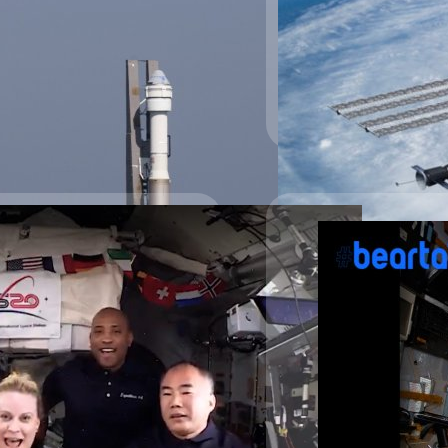
(OFT-2) ทดสอบการบินยานอวกาศ CST-
ากที่ประสบความสำเร็จในการปลูก
าติครั้งที่ 2 มาหลายครั้งจนล่าสุด
n McArthur) หนึ่งในทีมนักบิน
วิศกรตรวจพบการแสดงค่าที่ไม่คาดคิด
้ง และพริกสด ๆ ที่เธอเพิ่งปลูกจาก
วันพุธที่ 4 สิงหาคม
ธุ์พริกจำนวน 48 เม็ด ในการเพาะ
ตั้งแต่ปี 2015 นักบินอวกาศของนาซา
ว่าจะเป็น ผักกาด ผักเคล และแรดิ
21/04/2021
‘รัสเซีย’ วางแผนเป
หน่วยงานอวกาศของรัสเซีย (R
สถานีอวกาศที่โคจรอยู่บนอวกา
รร่วงหล่น ทะยานลอยใน
วางแผนจะเปิดตัวสถานีอวกา
นานาชาติอย่าง ISS ที่ถูกใช
มากและไม่สามารถหาวัสดุอื่น
ที่จัดงานฉลองหลายแห่งจำเป็นต้อง
สรวิชญ์ พระสุจริตวงศ์
| 1933
ของ NASA และรัสเซียที่มีข
มาร่วมชมบรรยากาศในสถานที่จริง
ที่กำลังจะหมดอายุในปี 2024
Read More
 (ISS) ก็ไม่พลาดที่จะร่วมฉลองและ
ระหว่างปี 2030 ถึงปี 2050
ion 64 ประกอบด้วยนักบินอวกาศของ
กาการิน (Yuri Gagarin) กลา
ตอร์ โกลเวอร์ (Victor Glover) แชน
ปูตินของรัสเซียจึงได้เรียก
โนะงุจิ (Soichi Noguchi) สังกัด
ซึ่งรายงานฉบับเดียวกันยังอ้า
้ผู้คนมีความสุข ส่งความปราถนาดี