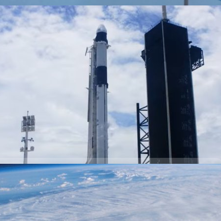
กิจ CRS-23 ส่งเสบียงไปยังสถานีอวกาศนานาชาติใน 29
ซา (NASA) ได้เลื่อนการปล่อยภารกิจ CRS-23 สำหรับส่งเสบียงไปยังสถานี
เสาร์เป็นวันอาทิตย์ที่ 29 สิงหาคม เวลา 3:14 a.m. EDT (ในประเทศไทยเวลา
าศไม่เอื้ออำนวย และจะปล่อยจาก LC-39A ที่ศูนย์อวกาศเคนเนดีในรัฐ
ago