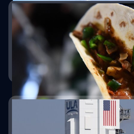
15/11/2021
นักบินอวกาศนาซาทำทาโก้กินเอง จากพริกที่ปลูกได
04/08/2021
เป็นเวลามากกว่า 20 ปี แล้ว ที่มนุษย์มีสถานีที่สามารถดำรงชีวิตอยู่บ
กิน โดยส่วนใหญ่นักบินอวกาศ มักจะดำรงชีพจากอาหารแห้งที่ถูกจัดส่งม
Boeing เลื่อนทดสอบเที่ยวบินไร้ลูกเรือของ Starli
นาซาได้เตรียมความพร้อมสำหรับภารกิจที่ยาวนานขึ้น ซึ่งพวกเขาได้จัดตั้ง
นานาชาติอีกครั้ง
อวกาศสามารถใช้ชีวิตและทำภารกิจหลายเดือนบนดวงจันทร์ หรือแม้กระ
เสบียงที่ไม่จำกัดอีกต่อไป เมื่อปลายเดือนกันยายนที่ผ่านมา นักบิน