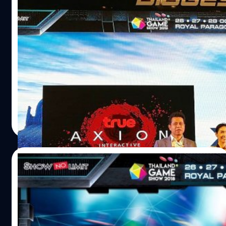
“True Axion และ ภาคการศึกษา” ร่วมผลัก
ดันหลักสูตรดิจิทัลมีเดีย ส่งเสริมและขับเคลื่อน
อุตสาหกรรมเกม!!
หากพูดถึงวงการเกมบ้านเรา ย้อนกลับไปเมื่อหลายปีก่อน
เหล่าบรรดาผู้ที่ชื่นชอบการเล่นเกมมักจะถูกมองว่าเป็นกลุ่ม
เด็กที่ไม่รักการเรียนบ้างล่ะ เล่นเกมจนเสียการเรียนบ้างล่ะ
ทำให้ผู้ใหญ่ในบ้านเรามองว่าวงการเกมเป็นเรื่องไร้สาระ หลาย
คนเล่นเกมเพียงแค่ความบันเทิงเท่านั้น จนกระทั่งเกิดจุด
salinee tintumrong
| 2843 days ago
เปลี่ยนคือการเข้าสู่โลกออนไลน์ อินเตอร์เน็ตกลายเป็นตัวแปร
Read More
สำคัญ เกมออนไลน์เริ่มมีบทบาทกลายเป็นที่นิยม คนเล่นเกม
เริ่มมีปฏิสัมพันธ์กัน ส่งผลให้โมเดลธุรกิจเริ่มปรับเปลี่ยน จนถึง
ยุคในปัจจุบันก็เริ่มมีแพลตฟอร์มรองรับมากขึ้น ทำให้ผู้คน
24/10/2018
สามารถเข้าถึงเกมได้ง่าย จึงเกิดการท้าทายระหว่างผู้เล่น จน
นำไปสู่การแข่งขันเพื่อหาผู้ชนะ ผู้พัฒนาและค่ายเกมเริ่ม
งานเดียว…จัดเต็ม!! ให้คุณคุ้มตลอดงาน รวม
จัดการแข่งขัน เกิดเป็นทัวร์นาเม้นท์ต่าง ๆ จนกลายเป็น กีฬา
ความสนุกจากเหล่าดารา , นักร้อง และไอดอล
E-Sport ที่หลายคนเริ่มรู้จัก และกลายมาเป็นอุตสาหกรรมที่
ในงาน TGS 2018
สามารถสร้างรายได้ให้กับประเทศเรา จึงมีการจัดตั้ง บริษัท
รวมความสนุกจากเหล่าดารา , นักร้อง และไอดอลในงาน