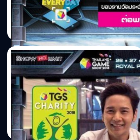
โชคดีเวลา 18.00 น. ที่เพจและแอป Thailand Game Show…
TrueMoney Wallet รางวัลประจำวันที่ 22 ตุลาคม 2561 :
SteelSeries Sensei 310 + Qck จำนวน 1 รางวัล ผู้โชคดีคือ
ต่อพงษ์ ภู่เรืองเดช ใครที่พลาดรางวัลไป ก็ยังสามารถนำโค้ด
salinee tintumrong
| 2847 days ago
มากรอกในแอปฯ Thailand Game Show เพื่อลุ้นรางวัลกันได้
Read More
ในวันอื่นๆอีก จนกว่าจะจบกิจกรรม สามารถร่วมลุ้นกันได้ทุก
วันตั้งแต่ 10 โมงเช้าเป็นต้นไป และจะมีการประกาศผลตอน 6
โมงเย็นของทุกวัน ยิ่งซื้อมากก็มีสิทธิ์ลุ้นรางวัลมากขึ้น! กติกา
23/10/2018
พร้อมลุ้นของรางวัล : https://goo.gl/ZA5hou ดาวน์โหลด
แอปฯ TrueMoney Wallet เพื่อซื้อบัตร
มาร่วมเป็นผู้ให้กับกิจกรรม “TGS CHARITY”
: https://goo.gl/Pb3jgq ดาวน์โหลดแอปฯ Thailand Game
ร่วมประมูลเพื่อนำรายได้มอบให้มูลนิธิเด็กโรค
Show เพื่อลุ้นรางวัล Android : https://goo.gl/TKFWwZ
หัวใจ
iOS : https://goo.gl/tsX83z…
"มาร่วมเป็นส่วนหนึ่ง สำหรับการเป็นผู้ให้" กับกิจกรรม "TGS
CHARITY" ร่วมประมูลเพื่อนำรายได้ทั้งหมดมอบให้กับมูลนิธิ
เด็กโรคหัวใจ คราวนี้ถึงคิวของนักแสดงหนุ่มมากความ
สามารถ "โต๋ ศักสิทธิ์" ที่จะนำของมาร่วมประมูลได้แก่ DJI
SPARK COMBO เริ่มต้นราคาประมูลที่ 5,000 บาท เริ่มประมูล
salinee tintumrong
| 2847 days ago
วันที่ 23 ตุลาคม 2561 ตั้งแต่เวลา 10.00 น. - 22.00 น. ใครที่
Read More
ให้ราคามากที่สุดรับของไปเลย รายได้ทั้งหมดนำไปมอบให้