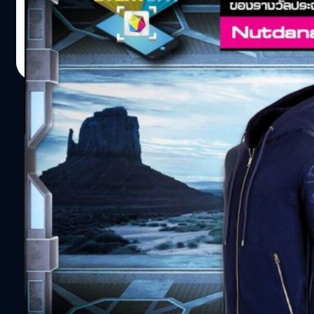
TrueMoney Wallet รางวัลประจำวันที่ 20 ตุลาคม 2561 : เสื้อ
แจ็กเก็ตฮู้ดเกม League of Legends (Yasuo) จำนวน 1 รางวัล
ผู้โชคดีคือ Nutdanai Yindeepimol ใครที่พลาดรางวัลไป ก็ยัง
salinee tintumrong
| 2849 days ago
สามารถนำโค้ดมากรอกในแอปฯ Thailand Game Show เพื่อ
Read More
ลุ้นรางวัลกันได้ในวันอื่นๆอีก จนกว่าจะจบกิจกรรม สามารถ
ร่วมลุ้นกันได้ทุกวันตั้งแต่ 10 โมงเช้าเป็นต้นไป และจะมีการ
ประกาศผลตอน 6 โมงเย็นของทุกวัน ยิ่งซื้อมากก็มีสิทธิ์ลุ้น
1
รางวัลมากขึ้น! กติกาพร้อมลุ้นของรางวัล
: https://goo.gl/ZA5hou ดาวน์โหลดแอปฯ TrueMoney
2
Wallet เพื่อซื้อบัตร : https://goo.gl/Pb3jgq ดาวน์โหลด
3
แอปฯ Thailand Game Show เพื่อลุ้นรางวัล Android
: https://goo.gl/TKFWwZ iOS : https://goo.gl/tsX83z…
…
9