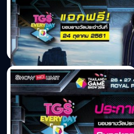
ลุ้นกัน
? เปิดจำหน่ายบัตรเข้างาน Thailand Game Show 2018 แล้ว!!
ซื้อบัตรเล่นกิจกรรมด่วน...คุณอาจเป็นผู้โชคดีคนต่อไป!! พบ
กับของรางวัล "TGS EVERYDAY" ? ประจำวันที่ 24 ตุลาคม
2561 ได้แก่ : แจก!! เสื้อฮู้ดเกม League of Legends (Yasuo)
ลิขสิทธิ์แท้ จำนวน 1 รางวัล เสื้อแจ็กเก็ตสุดเท่จากฮีโร่ Yasuo
salinee tintumrong
| 2846 days ago
เกม League of Legends (LoL) งานลิขสิทธิ์แท้ที่ไม่มีจำหน่าย
Read More
ในประเทศไทย กติกาพร้อมลุ้นของรางวัล
: https://goo.gl/ZA5hou ดาวน์โหลดแอปฯ TrueMoney
Wallet เพื่อซื้อบัตร : https://goo.gl/Pb3jgq ดาวน์โหลด
24/10/2018
แอปฯ Thailand Game Show เพื่อลุ้นรางวัล Android
: https://goo.gl/TKFWwZ iOS : https://goo.gl/tsX83z
ประกาศผู้โชคดีกิจกรรม TGS EVERYDAY
ขออภัยในความไม่สะดวกด้วยค่า สำหรับใครที่พบปัญหาไม่
ประจำวันที่ 23 ต.ค. 61 รีบซื้อบัตรงาน TGS
สามารถกรอกโค้ดเพื่อร่วมสนุกลุ้นรางวัลกิจกรรม TGS
2018 แล้วคุณจะเป็นผู้โชคดีคนต่อไป
EVERYDAY ได้ในมือถือบางรุ่น สามารถนำโค้ดมากรอกที่นี่ได้
?ประกาศชื่อผู้โชคดี? กับกิจกรรม TGS EVERYDAY จากการ
เพื่อร่วมสนุกกับกิจกรรมค่ะ
ซื้อบัตรเข้างาน หรือ เสื้อยืด Thailand Game Show 2018 ทาง
www.thailandgameshow.com/tgseveryday ประกาศผลผู้
TrueMoney Wallet รางวัลประจำวันที่ 23 ตุลาคม 2561 :
โชคดีเวลา 18.00…
กระเป๋าเป้ PUBG ลิขสิทธิ์แท้ จำนวน 1 รางวัล ผู้โชคดีคือ