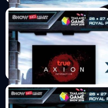
สามารถร่วมลุ้นกันได้ทุกวันตั้งแต่ 10 โมงเช้าเป็นต้นไป และจะ
มีการประกาศผลตอน 6 โมงเย็นของทุกวัน ยิ่งซื้อมากก็มีสิทธิ์
24/10/2018
ลุ้นรางวัลมากขึ้น! กติกาพร้อมลุ้นของรางวัล
: https://goo.gl/ZA5hou ดาวน์โหลดแอปฯ TrueMoney
อยากทำงานด้านเกม ต้องเรียน,ต้องจบอะไร
Wallet เพื่อซื้อบัตร : https://goo.gl/Pb3jgq ดาวน์โหลด
งาน Thailand Game Show 2018 มีคำตอบ
แอปฯ Thailand Game Show เพื่อลุ้นรางวัล Android
ให้!!
: https://goo.gl/TKFWwZ iOS : https://goo.gl/tsX83z…
ข่าวดีสำหรับคนที่สนใจอยากทำงานด้านเกม จะต้องเรียนอะไร
ต้องจบการศึกษาอะไร ที่งาน Thailand Game Show 2018 มี
คำตอบให้จ้าาา!! ในช่วงแนะนำสถาบันการศึกษาด้านการ
ออกแบบและพัฒนาเกม ที่เวทีกลาง ณ รอยัล พารากอน ฮอลล์
วันที่ 26 ตุลาคม เวลา 12.00-13.00 น. แล้วไปเจอกันในงาน
salinee tintumrong
| 2845 days ago
Thailand Game Show 2018 นะค้า ซื้อบัตรเข้างานได้ที่ |
Read More
TrueMoney Wallet ดาวน์โหลดแอปฯ TrueMoney
Wallet เพื่อซื้อบัตร : https://goo.gl/Pb3jgq ดูวิธีการซื้อ
บัตรที่นี่ : https://youtu.be/3fwmORMwDnk ดาวน์โหลด
24/10/2018
แอป Thailand Game Show ได้ที่ : ดาวน์โหลด
แอปฯ Thailand Game Show เพื่อลุ้นรางวัล Android
อยากแจก!! กิจกรรม TGS EVERYDAY ประจำ
: https://goo.gl/TKFWwZ iOS : https://goo.gl/tsX83z
วันที่ 24 ต.ค. 61 ซื้อบัตรงาน TGS 2018 แล้วไป