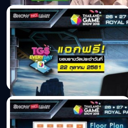
"มูลนิธิเด็กโรคหัวใจ"
23/10/2018
อยากแจก!! กิจกรรม TGS EVERYDAY ประจำ
วันที่ 22 ต.ค. 61 ซื้อบัตรงาน TGS 2018 แล้วไป
ลุ้นกัน
? เปิดจำหน่ายบัตรเข้างาน Thailand Game Show 2018 แล้ว!!
ซื้อบัตรเล่นกิจกรรมด่วน...คุณอาจเป็นผู้โชคดีคนต่อไป!! พบ
กับของรางวัล "TGS EVERYDAY" ? ประจำวันที่ 22 ตุลาคม
2561 ได้แก่ : แจก!! Gaming Mouse Set จาก SteelSeries
จำนวน 1 รางวัล เมาส์เกมมิ่งรุ่น SteelSeries Sendei 310
salinee tintumrong
| 2847 days ago
พร้อมแผ่นรองเมาส์ Qck ฟรีไปเลย 1 ชุด ฟิน ๆ!! กติกาพร้อม
Read More
ลุ้นของรางวัล : https://goo.gl/ZA5hou ดาวน์โหลด
แอปฯ TrueMoney Wallet เพื่อซื้อบัตร
: https://goo.gl/Pb3jgq ดาวน์โหลดแอปฯ Thailand Game
21/10/2018
Show เพื่อลุ้นรางวัล Android : https://goo.gl/TKFWwZ
iOS : https://goo.gl/tsX83z ขออภัยในความไม่สะดวกด้วย
เผยแผนผังในงาน Thailand Game Show
ค่า สำหรับใครที่พบปัญหาไม่สามารถกรอกโค้ดเพื่อร่วมสนุก
2018 รักใคร ชอบบูธไหน จำให้ดี…แล้วไปเจอ
ลุ้นรางวัลกิจกรรม TGS EVERYDAY ได้ในมือถือบางรุ่น