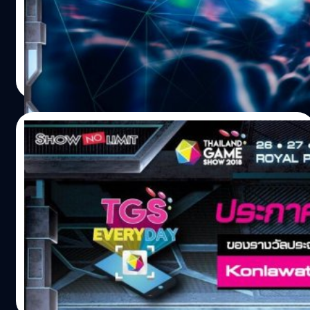
True Axion Games เพื่อพัฒนาและขยายตลาดเกมในไทย
Thailand Game Show 2018 เต็มอิ่มตลอดทั้ง 3 วัน เริ่ม 26 -
และต่างประเทศ โดยมีเป้าคือ...เพื่อเป็นบริษัทพัฒนาเกมที่ดี
27 - 28 ตุลาคม 2561 นี้!! ซื้อบัตรเข้างานได้ที่ | TrueMoney
ที่สุดในภูมิภาคเอเชียตะวันออกเฉียงใต้ True Axion เกิดจาก
Wallet ดาวน์โหลดแอปฯ TrueMoney Wallet เพื่อซื้อบัตร
ความร่วมมือระหว่าง กลุ่ม True ที่จับมือกับ บริษัท Axion
: https://goo.gl/Pb3jgq ดูวิธีการซื้อบัตรที่นี่
salinee tintumrong
| 2845 days ago
Ventures และเมื่อ กีฬา E-Sport กลายเป็นที่รู้จัก และสร้าง
: https://youtu.be/3fwmORMwDnk ดาวน์โหลดแอป
Read More
รายได้ให้กับประเทศ หลายมหาวิทยาลัยเริ่มเปิดหลักสูตรเกี่ยว
Thailand Game Show ได้ที่ : ดาวน์โหลดแอปฯ Thailand
กับเกมมากขึ้น จนกลายเป็นอีกหนึ่งภาควิชาการเรียน ที่มีความ
Game Show เพื่อลุ้นรางวัล Android
หลากหลายส่งผลให้เกิดเป็นอาชีพได้เมื่อจบการศึกษา เหล่า
: https://goo.gl/TKFWwZ iOS : https://goo.gl/tsX83z
24/10/2018
เกมแคสเตอร์ หรือคนสร้างคอนเทนต์บนโลกออนไลน์ ผ่าน
วันที่ 28 ตุลาคม 2561 : [ โซน The Legend Arena : Legends
แพลตฟอร์มต่าง ๆ อาทิ YouTube, Facebook หรือ Twitch ซึ่ง
Are…
ประกาศผู้โชคดีกิจกรรม TGS EVERYDAY
เปิดโอกาสให้ทุกคนเผยแพร่คอนเทนต์ของตนเองได้อย่าง
ประจำวันที่ 24 ต.ค. 61 รีบซื้อบัตรงาน TGS
อิสระ และสามารถสร้างรายได้หลักแสนจนถึงหลักล้านจากผู้
2018 แล้วคุณจะเป็นผู้โชคดีคนต่อไป
ติดตาม หรือผู้เข้าชมจนกลายเป็นอาชีพที่ได้รับความนิยมสูง
?ประกาศชื่อผู้โชคดี? กับกิจกรรม TGS EVERYDAY จากการ
คุณนิธินันท์…
ซื้อบัตรเข้างาน หรือ เสื้อยืด Thailand Game Show 2018 ทาง
TrueMoney Wallet รางวัลประจำวันที่ 24 ตุลาคม 2561 : เสื้อ
แจ็กเก็ตฮู้ดเกม League of Legends (Yasuo) จำนวน 1 รางวัล
ผู้โชคดีคือ Konlawat Wisawanuruk ใครที่พลาดรางวัลไป ก็
salinee tintumrong
| 2845 days ago
ยังสามารถนำโค้ดมากรอกในแอปฯ Thailand Game Show
Read More
เพื่อลุ้นรางวัลกันได้ในวันอื่นๆอีก จนกว่าจะจบกิจกรรม