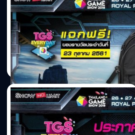
อยากแจก!! กิจกรรม TGS EVERYDAY ประจำ
วันที่ 23 ต.ค. 61 ซื้อบัตรงาน TGS 2018 แล้วไป
ลุ้นกัน
? เปิดจำหน่ายบัตรเข้างาน Thailand Game Show 2018 แล้ว!!
ซื้อบัตรเล่นกิจกรรมด่วน...คุณอาจเป็นผู้โชคดีคนต่อไป!! พบ
กับของรางวัล "TGS EVERYDAY" ? ประจำวันที่ 23 ตุลาคม
2561 ได้แก่ : แจก!! กระเป๋าเป้ PUBG ลิขสิทธิ์แท้ จำนวน 1
รางวัล กระเป๋าเป้สำหรับสาวก PUBG ที่ไม่มีวางจำหน่ายในไทย
salinee tintumrong
| 2847 days ago
ลิงสิทธิ์แท้ ๆ ส่งตรงจากเกาหลี!! กติกาพร้อมลุ้นของรางวัล
Read More
: https://goo.gl/ZA5hou ดาวน์โหลดแอปฯ TrueMoney
Wallet เพื่อซื้อบัตร : https://goo.gl/Pb3jgq ดาวน์โหลด
แอปฯ Thailand Game Show เพื่อลุ้นรางวัล Android
23/10/2018
: https://goo.gl/TKFWwZ iOS : https://goo.gl/tsX83z
ขออภัยในความไม่สะดวกด้วยค่า สำหรับใครที่พบปัญหาไม่
ประกาศผู้โชคดีกิจกรรม TGS EVERYDAY
สามารถกรอกโค้ดเพื่อร่วมสนุกลุ้นรางวัลกิจกรรม TGS
ประจำวันที่ 22 ต.ค. 61 รีบซื้อบัตรงาน TGS
EVERYDAY ได้ในมือถือบางรุ่น สามารถนำโค้ดมากรอกที่นี่ได้
2018 แล้วคุณจะเป็นผู้โชคดีคนต่อไป
เพื่อร่วมสนุกกับกิจกรรมค่ะ
?ประกาศชื่อผู้โชคดี? กับกิจกรรม TGS EVERYDAY จากการ
www.thailandgameshow.com/tgseveryday ประกาศผลผู้
ซื้อบัตรเข้างาน หรือ เสื้อยืด Thailand Game Show 2018 ทาง