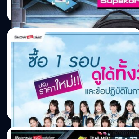
Supakorn Supattarakit ใครที่พลาดรางวัลไป ก็ยังสามารถนำ
salinee tintumrong
| 2846 days ago
โค้ดมากรอกในแอปฯ Thailand Game Show เพื่อลุ้นรางวัล
Read More
กันได้ในวันอื่นๆอีก จนกว่าจะจบกิจกรรม สามารถร่วมลุ้นกันได้
ทุกวันตั้งแต่ 10 โมงเช้าเป็นต้นไป และจะมีการประกาศผลตอน
6 โมงเย็นของทุกวัน ยิ่งซื้อมากก็มีสิทธิ์ลุ้นรางวัลมากขึ้น! กติกา
23/10/2018
พร้อมลุ้นของรางวัล : https://goo.gl/ZA5hou ดาวน์โหลด
แอปฯ TrueMoney Wallet เพื่อซื้อบัตร
โอตะต้องรู้!! “TrueID Presents BNK48 E-
: https://goo.gl/Pb3jgq ดาวน์โหลดแอปฯ Thailand Game
Sports Day” ปรับราคาใหม่ ซื้อบัตร 1 รอบ ดู
Show เพื่อลุ้นรางวัล Android : https://goo.gl/TKFWwZ
ได้ทั้งวัน!!
iOS : https://goo.gl/tsX83z ขออภัยในความไม่สะดวกด้วย
? ประกาศจากทีมงาน Thailand Game Show 2018 เกี่ยวกับ
ค่า สำหรับใครที่พบปัญหาไม่สามารถกรอกโค้ดเพื่อร่วมสนุก
งาน TrueID Presents BNK48 E-Sports Day ในวันที่ 26 - 28
ลุ้นรางวัลกิจกรรม TGS…
ตุลาคมนี้ ‼ ปรับราคาใหม่ ซื้อบัตร 1 รอบ ดูได้ทั้งวัน (ขอสงวน
สิทธิ์ในการเลือกที่นั่งใน 2 รอบที่ได้รับเพิ่ม) เริ่มจำหน่ายบัตร
ราคาใหม่ วันที่ 25 ตุลาคม 2561 เป็นต้นไป ที่ Counter Service
salinee tintumrong
| 2847 days ago
/ 7-11 ทุกสาขา และ www.allticket.com หรือมาซื้อที่หน้างาน
Read More
(ตอนนี้ระบบปิดชั่วคราว ถึงวันที่ 24 ตุลาคม 2561) รับบัตร
ก่อนเริ่มโชว์ 2 ชั่วโมง ที่หน้าโรงภาพยนตร์สยามภาวลัย ชั้น 6
สิทธิพิเศษ!! ในการเข้าพื้นที่ VIP ZONE ช่วงมินิคอนเสิร์ต ที่
23/10/2018
รอยัล พารากอน…