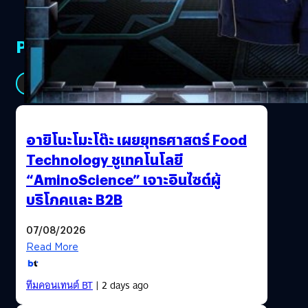
PR Partners
See All
อายิโนะโมะโต๊ะ เผยยุทธศาสตร์ Food
Technology ชูเทคโนโลยี
“AminoScience” เจาะอินไซต์ผู้
บริโภคและ B2B
07/08/2026
Read More
ทีมคอนเทนต์ BT
| 2 days ago