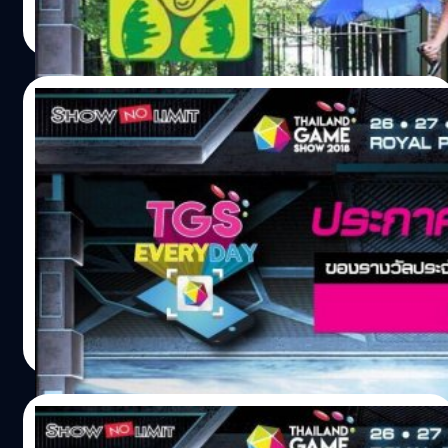
salinee tintumrong
| 2848 days ago
3,000 บาท เริ่มประมูลตั้งแต่วันที่ 22 ตุลาคม 2561 ตั้ งแต่
Read More
เวลา 10.00 น. - 22.00 น. ที่ Instagram :
@puri_hiranprueck ผู้ประมูลสูงสุด 2 ท่านแรกจะได้รับของ
ไปเลย รายได้ทั้งหมด นำไปมอบให้ "มูลนิธิเด็กโรคหัวใจ"
21/10/2018
#TGS2018 #CHARITY
ประกาศผู้โชคดีกิจกรรม TGS EVERYDAY
ประจำวันที่ 21 ต.ค. 61 รีบซื้อบัตรงาน TGS
2018 แล้วคุณจะเป็นผู้โชคดีคนต่อไป
?ประกาศชื่อผู้โชคดี? กับกิจกรรม TGS EVERYDAY จากการ
ซื้อบัตรเข้างาน หรือ เสื้อยืด Thailand Game Show 2018 ทาง
TrueMoney Wallet รางวัลประจำวันที่ 21 ตุลาคม 2561 :
SteelSeries APEX M750 TKL จำนวน 1 รางวัล ผู้โชคดีคือ
พอ’พี ใครที่พลาดรางวัลไป ก็ยังสามารถนำโค้ดมากรอกใน
salinee tintumrong
| 2848 days ago
แอปฯ Thailand Game Show เพื่อลุ้นรางวัลกันได้ในวันอื่นๆ
Read More
อีก จนกว่าจะจบกิจกรรม สามารถร่วมลุ้นกันได้ทุกวันตั้งแต่ 10
โมงเช้าเป็นต้นไป และจะมีการประกาศผลตอน 6 โมงเย็นของ
ทุกวัน ยิ่งซื้อมากก็มีสิทธิ์ลุ้นรางวัลมากขึ้น! กติกาพร้อมลุ้นของ
21/10/2018
รางวัล : https://goo.gl/ZA5hou ดาวน์โหลด