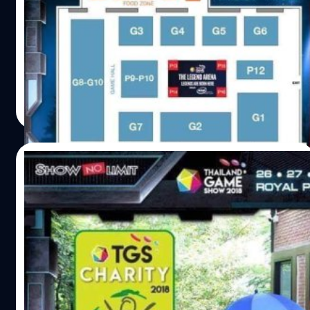
กันในงาน!!
สามารถนำโค้ดมากรอกที่นี่ได้เพื่อร่วมสนุกกับกิจกรรมค่ะ
Floor Plan เผยโฉมแผนผังภายในงานทั้งหมดของ Thailand
www.thailandgameshow.com/tgseveryday …
Game Show 2018 รักใคร ชอบบูธไหน...เตรียมพร้อมกันไว้ให้
ดี แล้วเจอกันในงาน Thailand Game Show 2018 จัดเต็มอิ่ม
ตลอดทั้ง 3 วัน เริ่มศุกร์ที่ 26 - อาทิตย์ที่ 28 ตุลาคม 2561 ณ
รอยัลพารากอนฮอล์ ชั้น 5 สยามพารากอน *** จุดรับรางวัล
salinee tintumrong
| 2848 days ago
TGS EVERYDAY จะอยู่ที่บูธ OS/SN ด้่านในสุดตรงเวทีหลัก
Read More
ผังเข้างาน Thailand Game Show 2018 ช่องทางไหนเข้าแบบ
ไหนเช็คได้ที่นี่เลย ช่องทางด่วนพิเศษ TrueMoney Wallet
Fast Lane เข้างานได้รวดเร็วเฉพาะผู้ซื้อบัตรเข้างานผ่านทาง
21/10/2018
TrueMoney Wallet เท่านั้น พร้อมแจกฟรี!! บัตร Major
Cash…
มาร่วมเป็นผู้ให้กับกิจกรรม “TGS CHARITY”
ร่วมประมูลเพื่อนำรายได้มอบให้มูลนิธิเด็กโรค
หัวใจ
"มาร่วมเป็นส่วนหนึ่ง สำหรับการเป็นผู้ให้" กับกิจกรรม "TGS
CHARITY" ร่วมประมูลเพื่อนำรายได้ทั้งหมดมอบให้กับมูลนิธิ
เด็กโรคหัวใจ คราวนี้ถึงคิวของนักแสดงหนุ่มมากความ
สามารถ "ภูริ หิรัญพฤกษ์" ที่จะนำของมาร่วมประมูลได้แก่ รถ
เข็นเด็ก Monowheel จำนวน 2 คัน เริ่มต้นราคาประมูลที่