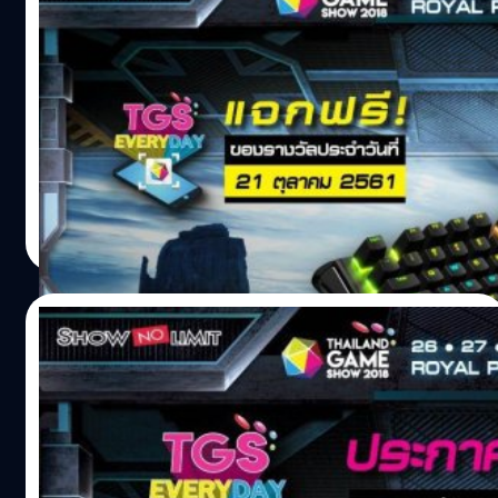
แอปฯ TrueMoney Wallet เพื่อซื้อบัตร
กิจกรรม TGS EVERYDAY ประจำวันที่ 21 ต.ค.
: https://goo.gl/Pb3jgq ดาวน์โหลดแอปฯ Thailand Game
61 มาแล้วจ้า!! ซื้อบัตรงาน TGS 2018 แล้วไป
Show เพื่อลุ้นรางวัล Android : https://goo.gl/TKFWwZ
ลุ้นกัน
iOS : https://goo.gl/tsX83z ขออภัยในความไม่สะดวกด้วย
? เปิดจำหน่ายบัตรเข้างาน Thailand Game Show 2018 แล้ว!!
ค่า สำหรับใครที่พบปัญหาไม่สามารถกรอกโค้ดเพื่อร่วมสนุก
ซื้อบัตรเล่นกิจกรรมด่วน...คุณอาจเป็นผู้โชคดีคนต่อไป!! พบ
ลุ้นรางวัลกิจกรรม TGS…
กับของรางวัล "TGS EVERYDAY" ? ประจำวันที่ 21 ตุลาคม
2561 ได้แก่ : แจก!! คีย์บอร์ด STEELSERIES APEX M750
TKL จำนวน 1 รางวัล Mechanical คีย์บอร์ดสำหรับเกมเมอร์
salinee tintumrong
| 2848 days ago
ตัวจริง เพื่อนักกีฬา E-Sports กติกาพร้อมลุ้นของรางวัล
Read More
: https://goo.gl/ZA5hou ดาวน์โหลดแอปฯ TrueMoney
Wallet เพื่อซื้อบัตร : https://goo.gl/Pb3jgq ดาวน์โหลด
แอปฯ Thailand Game Show เพื่อลุ้นรางวัล Android
20/10/2018
: https://goo.gl/TKFWwZ iOS : https://goo.gl/tsX83z
ขออภัยในความไม่สะดวกด้วยค่า สำหรับใครที่พบปัญหาไม่
ประกาศผู้โชคดีกิจกรรม TGS EVERYDAY
สามารถกรอกโค้ดเพื่อร่วมสนุกลุ้นรางวัลกิจกรรม TGS
ประจำวันที่ 20 ต.ค. 61 รีบซื้อบัตรงาน TGS
EVERYDAY ได้ในมือถือบางรุ่น สามารถนำโค้ดมากรอกที่นี่ได้
2018 แล้วคุณจะเป็นผู้โชคดีคนต่อไป
เพื่อร่วมสนุกกับกิจกรรมค่ะ
?ประกาศชื่อผู้โชคดี? กับกิจกรรม TGS EVERYDAY จากการ
www.thailandgameshow.com/tgseveryday ประกาศผลผู้
ซื้อบัตรเข้างาน หรือ เสื้อยืด Thailand Game Show 2018 ทาง
โชคดีเวลา 18.00 น. ที่เพจและแอป Thailand Game Show…