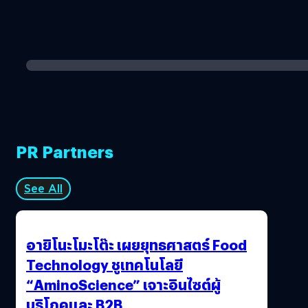
PR Partners
See All
อายิโนะโมะโต๊ะ เผยยุทธศาสตร์ Food
Technology ชูเทคโนโลยี
“AminoScience” เจาะอินไซต์ผู้
บริโภคและ B2B