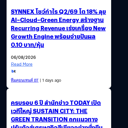
SYNNEX โชว์กำไร Q2/69 โต 18% ลุย
AI–Cloud–Green Energy สร้างฐาน
Recurring Revenue เร่งเครื่อง New
Growth Engine พร้อมจ่ายปันผล
0.10 บาท/หุ้น
06/08/2026
Read More
ทีมคอนเทนต์ BT
| 1 days ago
ครบรอบ 6 ปี สำนักข่าว TODAY เปิด
เวทีใหญ่ SUSTAIN CITY: THE
GREEN TRANSITION ถกแนวทาง
ปรับตัวสู่เศรษฐกิจสีเขียวอย่างยั่งยืน