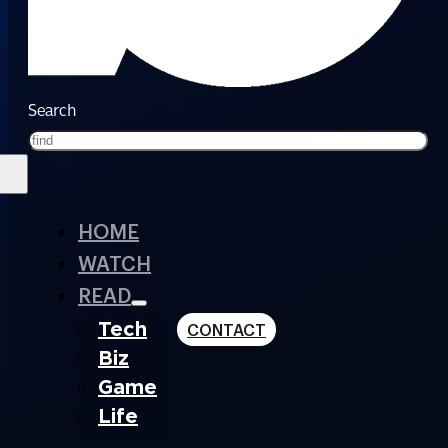
Search
HOME
WATCH
READ
Tech
CONTACT
Biz
Game
Life