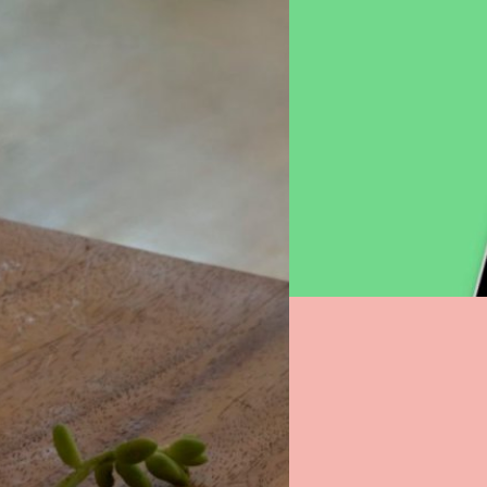
08/03/2022
Android 12L มาแล้ว 
นี้
วันนี้กูเกิล (Google) ได้ประก
Android สำหรับอุปกรณ์จอใหญ่ที
ndroid 13 จะไม่สามารถ
ใช้งานแท็บเล็ตที่ดียิ่งขึ้น
 Pro/6a เป็นลำดับแรกสุด โดยมาพร้อม
ศุภกานต์ เหล่ารัตนกุล
| 1614 
ฟนของตนเองเป็น Android 13 จะไม่
Read More
11/02/2022
Material You เปลี่ยนธีม
นี้
เมื่อปีที่แล้วในงาน Google I/O 
Material You ภาษาการดีไซน์แบ
ได้มากยิ่งขึ้น ที่ก่อนหน้านี้สา