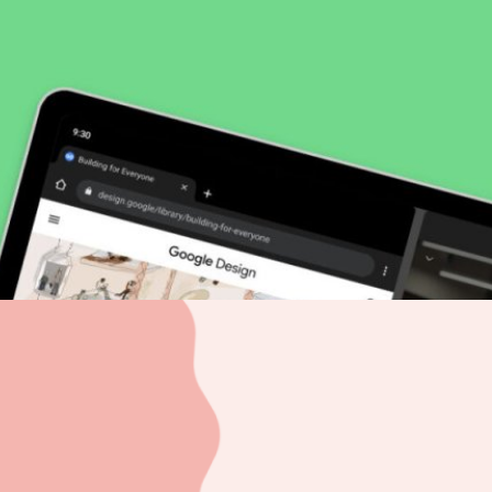
แท็บเล็ต Samsung, Lenovo, Microsoft เตรียมอัปเดตปี
าศผ่านบล็อกปล่อยให้ผู้ใช้สามารถอัปเดตใช้งาน Android 12L ระบบปฏิบัติการ
่ประกาศเปิดตัวไปเมื่อปลายปีที่ผ่านมาได้แล้ว เพื่อให้ผู้ใช้มีประสบการณ์การ
days ago
 Android 12 ให้เป็นสีที่ใช่ ขยายสู่มือถือแบรนด์อื่นเร็ว ๆ
กูเกิล​ (Google) ได้มีการเปิดตัว Android 12 ซึ่งหนึ่งในไฮไลต์ที่สำคัญนั้นคือ
บใหม่ที่จะเปลี่ยนสีธีมของระบบได้ตามใจชอบ ทำให้ผู้ใช้สามารถปรับแต่งเอง
มารถใช้ได้ในสมาร์ตโฟน Pixel จากกูเกิลเท่านั้น