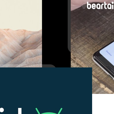
Android 12 เตรียมเพ
ใช้ได้
ในปีนี้มีรายงานว่า Google กำ
สามารถเข้าถึงธีมที่ผู้ใช้ตั้งค่า
ศุภกานต์ เหล่ารัตนกุล
| 201
Read More
ายตายิ่งขึ้น
รุงฟีเจอร์ต่าง ๆ ให้ใช้งานง่าย และ
หน้าจอเพื่อเข้าแอปพร้อม
roid โดยตรง