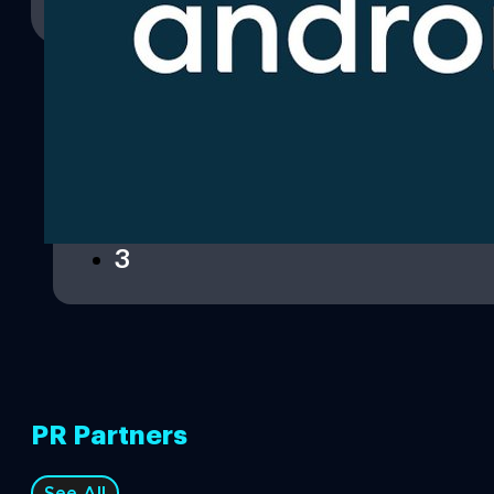
Read More
1
2
3
PR Partners
See All