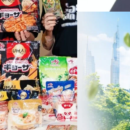
สินค้าไอที สู่การเป็น Digital 
Read More
สัดส่วนธุรกิจที่มีมูลค่าเพิ่ม
06/08/2026
ครบรอบ 6 ปี สำนักข่
TRANSITION ถกแนวทางป
เนื่องในโอกาสครบรอบ 6 ปี ส
เปลี่ยนมุมมองเกี่ยวกับการเปล
ประยุกต์ใช้ได้จริง จากผู้แทน
ประเทศไทยควรปรับตัวอย่างไร ? 
ทั้งในมิติของภาครัฐ ภาคธุรกิ
รัตนาภรณ์ ศรีนวลจันทร์
| 1 da
เศรษฐกิจ ปรับห่วงโซ่คุณค่า แล
โดย ศาสตราจารย์ ดร. ยศชนัน 
Read More
วิทยาศาสตร์ วิจัยและนวัตกรร
สามารถนำ Green Tech มาใช้เพ
วรรธน์ นิลกิจศรานนท์ รองประ
Tech
Biz
Game