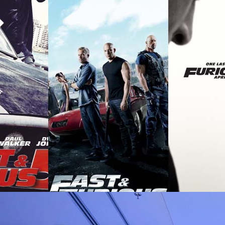
าพยนตร์ชุดนี้ก็เป็นภาพยนตร์ที่ไม่ได้สร้างจากคอมิกซูเปอร์ฮีโร และจาก
days ago
ำรายได้สูงที่สุดในโลกจนถึงตอนนี้ What the Fact ได้นำเสนอเรื่องที่คุณอาจยัง
he Furious ตั้งแต่หนังเริ่มสร้างภาคแรกจวบจนภาค 9 ที่กำลังจะมาถึงในปีหน้า
ันนี้จะขอนำเสนอในตอนที่ 2 ที่จะว่ากันถึงเรื่องราวความเป็นมาและเบื้องหลัง
9 (สามารถหาดูภาค 4,…
ิวงการสาธารณสุขไทยด้วย AI เปิดตัว 4 นวัตกรรมเปลี่ยน