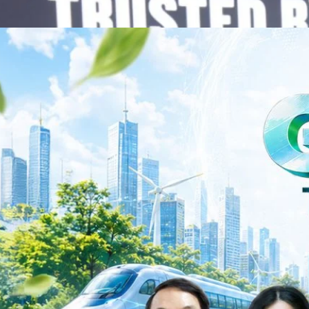
Infrastructure Platform เพื่อรองรับการเติบโตของเศรษฐกิจ AI โดยมุ่งเพิ่ม
 ควบคู่กับการขยายเครือข่ายพันธมิตรเทคโนโลยีระดับโลก…
าว TODAY เปิดเวทีใหญ่ SUSTAIN CITY: THE GREEN
รับตัวสู่เศรษฐกิจสีเขียวอย่างยั่งยืน
ำนักข่าว TODAY จัดงาน SUSTAIN CITY: THE GREEN TRANSITION เวทีแลก
ี่ยนผ่านสู่เศรษฐกิจและสังคมสีเขียว พร้อมนำเสนอแนวทางที่สามารถนำไป
ภาครัฐ ภาคธุรกิจ และผู้เชี่ยวชาญในหลากหลายสาขา ผ่านประเด็นสำคัญว่า
เพื่อเดินหน้าสู่ความยั่งยืนและบรรลุเป้าหมาย Net Zero อย่างเป็นรูปธรรม
จ การเงิน และพลังงาน Green Transitioning: Shifting Systemพลิกโครงสร้าง
ys ago
ะเชื่อมโยงนโยบายกับเทคโนโลยี เพื่อขับเคลื่อนประเทศไทยสู่เศรษฐกิจสีเขียว
วงศ์สวัสดิ์รองนายกรัฐมนตรีและรัฐมนตรีว่าการกระทรวงการอุดมศึกษา
ม Green Transitioning: Decarbonize Unlockร่วมสำรวจแนวทางที่ภาคธุรกิจ
ื่อลดการปล่อยคาร์บอน และเดินหน้าสู่เป้าหมาย Net Zero พบกับ คุณปัณ
ธานกรรมการบริหาร ฝ่ายวิศวกรรมโครงสร้างบริษัท…
Life
SOCIAL MEDIA