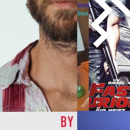
เกือบไม่รอดไปในภาค 2-3) แต่ภ
Vinijphat Kanyapong
| 2282 
หนังสือที่ถูกนำมาดัดแปลง ที่ท
ไม่รู้เกี่ยวกับ The Fast and T
Read More
ตอนแรกไปแล้ว (อ่านได้ที่นี่) ว
หนังตั้งแต่ ภาค 5 จนถึงภาค 
07/08/2026
หัวเว่ยเดินหน้าปฏิวัต