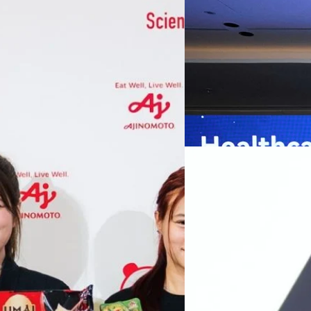
เกมเร่งเครื่อง AI เพื
กรุงเทพฯ, 7 สิงหาคม 2569 — 
The Fast Saga Fast 
Thailand Digital & AI Summi
ชูเทคโนโลยี
Furious Vin Diesel 
พันธมิตรด้านเทคโนโลยีจากไท
Walker
ปัญญาประดิษฐ์ (AI) พร้อมประ
ประเทศอย่างเป็นทางการ นายปี
y “AminoScience” ร่วมเปิดเผย
ทีมคอนเทนต์ BT
| 4 hours ag
เว่ย เทคโนโลยี่ จำกัด ได้กล่าว
คโนโลยีทางอาหาร และข้อมูลพฤติกรรม
สาธารณสุขไทย และบทบาทของเท
Read More
ประชาชนได้อย่างทั่วถึงมากขึ้น 
ย ซึ่งมีมูลค่ามากกว่า 1.5 ล้านล้าน
มาเปลี่ยนแปลงอุตสาหกรรมสา
06/08/2026
) กลุ่มธุรกิจเทคโนโลยีและองค์
ข้อมูลสุขภาพแบบครบวงจร ตั้งแ
ทางการแพทย์ และผู้บริหารโรง
 & Well-beingAminoScience (การใช้
SYNNEX โชว์กำไร Q2
หลายแห่งในจีน เราเชื่อมั่นว่าค
Recurring Revenue เ
บาท/หุ้น
บริษัท ซินเน็ค (ประเทศไทย) 
ไตรมาส 2 และงวด 6 เดือนแรกข
เติบโตของรายได้อย่างมีนัยสำค
ไม่ได้รับสิทธิปันผล (XD) วันท
ธิดา มงคลสุธี ประธานเจ้าหน้าที
ทีมคอนเทนต์ BT
| 1 days ago
แรกบริษัทเดินหน้าขับเคลื่อน 