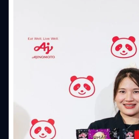
ทีมคอนเทนต์ BT
| 1 hour ago
Read More
อายิโนะโมะโต๊ะ เผยยุทธศาสตร์ Food Technology 
“AminoScience” เจาะอินไซต์ผู้บริโภคและ B2B
บริษัท อายิโนะโมะโต๊ะ (ประเทศไทย) จำกัด จัดงาน The Heartbeat b
แนวคิดการดำเนินธุรกิจและการพัฒนาผลิตภัณฑ์ที่ขับเคลื่อนด้วยเท
ผู้บริโภค ท่ามกลางการเติบโตของตลาด Health & Wellness ในประเทศไท
บาท หรือคิดเป็นสัดส่วนราว 8% ของผลิตภัณฑ์มวลรวมในประเทศ (GDP
ความรู้หลักรูปแบบผลิตภัณฑ์ / โซลูชันกลุ่มเป้าหมายหลักNutrition
ประโยชน์จากกรดอะมิโน)aminoVITAL, AminoNITE,