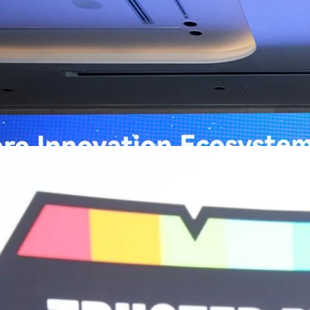
่อการแพทย์ในประเทศไทย
หัวเว่ย จัดงาน “Huawei AI+ Healthcare Summit” ภายใต้งาน Huawei
and
t 2026 รวมผู้นำด้านนโยบายสาธารณสุข ผู้บริหารโรงพยาบาลชั้นนำ และ
Paul
ยและจีน ร่วมขับเคลื่อนอนาคตของระบบสาธารณสุขไทยด้วยนวัตกรรมและ
กาศความร่วมมือครั้งสำคัญเพื่อยกระดับ Healthcare Ecosystem ของ
เตอร์ จาง ประธานกลุ่มธุรกิจการศึกษาและสาธารณสุขต่างประเทศ บริษัท หัว
o
ถึงความมุ่งมั่นของหัวเว่ยในการสนับสนุนการเปลี่ยนผ่านสู่ยุคดิจิทัลของระบบ
คโนโลยี AI ในการยกระดับคุณภาพการให้บริการทางการแพทย์ให้เข้าถึง
ภายใต้แนวคิด “AI for Health, Health for All” “วันนี้ปัญญาประดิษฐ์กำลังเข้า
ธารณสุขอย่างรวดเร็ว หัวเว่ยมีประสบการณ์ตรงจากการพัฒนาแพลตฟอร์ม
ต่โครงสร้างพื้นฐานด้านคอมพิวติงไปจนถึงโซลูชัน AI สำหรับผู้ป่วย บุคลากร
พยาบาล ซึ่งได้พิสูจน์ผลสำเร็จแล้วในโรงพยาบาลชั้นนำอย่างโรงพยาบาล
/69 โต 18% ลุย AI–Cloud–Green Energy สร้างฐาน
วามร่วมมือระหว่างหัวเว่ยกับพันธมิตรไทยในวันนี้จะช่วยผลักดันวิสัยทัศน์…
ร่งเครื่อง New Growth Engine พร้อมจ่ายปันผล 0.10
จำกัด (มหาชน) หรือ SYNNEX โชว์ผลการดำเนินงานแข็งแกร่ง กำไรสุทธิ
องปี 2569 เติบโต 17.8% และ 17.7% จากช่วงเดียวกันของปีก่อน สูงกว่าการ
ัญ พร้อมประกาศจ่ายเงินปันผลระหว่างกาล 0.10 บาทต่อหุ้น โดยกำหนดวันที่
ี่ 19 สิงหาคม 2569 และกำหนดจ่ายเงินปันผลวันที่ 2 กันยายน 2569 นางสาวสุ
่บริหาร บริษัท ซินเน็ค (ประเทศไทย) จำกัด (มหาชน) เปิดเผยว่า ในช่วงครึ่งปี
Business Transformation อย่างต่อเนื่อง ผ่านการยกระดับจากผู้จัดจำหน่าย