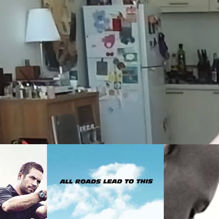
อยู่…เปิดวาร์ป ‘xooos’ สาวเกาหลีเสียงใสสุดน่ารัก กับผล
มิ้ง❤️
 หรือชอบดูศิลปิน Cover เพลงบ่อย ๆ ก็เชื่อว่าน่าจะต้องเคยเห็นคนแชร์คลิป
าน่ารัก ๆ กำลัง Cover เพลง “Light Switch" ของชาร์ลี พุธ (Charlie Puth) ซึ่ง
os' สาวสวยชาวเกาหลีใต้ ผ่านหน้าฟีดบ้างอย่างแน่นอน
go
s: 19 ปีกับเรื่องที่คุณยังไม่รู้เกี่ยวกับหนังทั้ง 9 เรื่อง (ตอนที่ 2)
มอาชญากรรมอย่าง The Fast and the Furious จะมีอายุครบ 19 ปี และเกือบ
9 พร้อมกับการตั้งชื่อจักรวาลของตัวเองเป็น The Fast Saga ในเดือน
ูกโยกฉายหนี Covid-19 ยาวไปถึงเดือนเมษายนปีหน้า นี่คือภาพยนตร์ชุดที่มี
่สุด วัดจากความนิยมที่ไม่เคยเสื่อมลงเลยตลอด 19 ปี (ที่อาจจะมีเป๋ ๆ และ