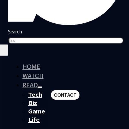
Search
HOME
WATCH
READ
Tech
CONTACT
Biz
Game
Life