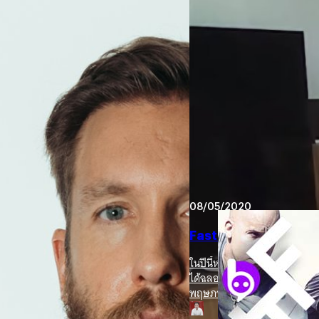
24/03/2022
บ้าจริงนี่เรากำลังยิ้ม
งาน Cover เพลงสุดมุ้ง
ต่อให้ใครไม่ใช่สายดนตรี K-Pop
 Vol.2’ ขนศิลปินแถวหน้า
หรือภาพที่ Capture ผู้หญิงน่าต
เป็นฝีมือการคัฟเวอร์ของ 'xoo
แพลตตินัม เจ้าของรางวัลแกรมมี อ
ประภาส อยู่เย็น
| 1597 days a
งทิ้งช่วงจากอัลบั้มก่อน 5 ปีเต็ม ‘Funk
์บีกลิ่นอายอีดีเอ็มและดิสโก้ ซึ่ง
Read More
งมาร่วมแจมในอัลบั้มนี้กว่า 23 ชีวิต
ake), ฮาลซีย์ (Halsey), ฟาร์เรลล์ วิล
08/05/2020
Normani), ทินาเช่ (Tinashe), ออฟเซต
ี่มียอดสตรีมมิงบน…
Fast and Furiou
ในปีนี้หนังแฟรนไชส์รถแข่งผส
ได้ฉลองด้วยการฉายหนังภาคที่ 
พฤษภาคมที่จะถึงนี้ ก่อนที่จะถ
แฟน ๆ รักและให้การรอคอยมากที