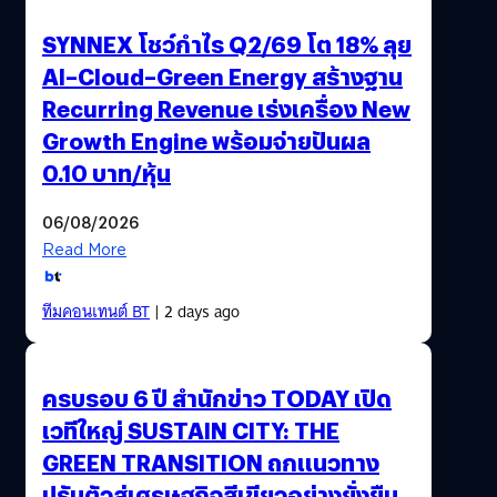
SYNNEX โชว์กำไร Q2/69 โต 18% ลุย
AI–Cloud–Green Energy สร้างฐาน
Recurring Revenue เร่งเครื่อง New
Growth Engine พร้อมจ่ายปันผล
0.10 บาท/หุ้น
06/08/2026
Read More
ทีมคอนเทนต์ BT
| 2 days ago
ครบรอบ 6 ปี สำนักข่าว TODAY เปิด
เวทีใหญ่ SUSTAIN CITY: THE
GREEN TRANSITION ถกแนวทาง
ปรับตัวสู่เศรษฐกิจสีเขียวอย่างยั่งยืน