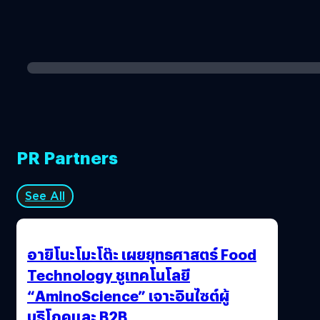
PR Partners
See All
อายิโนะโมะโต๊ะ เผยยุทธศาสตร์ Food
Technology ชูเทคโนโลยี
“AminoScience” เจาะอินไซต์ผู้
บริโภคและ B2B