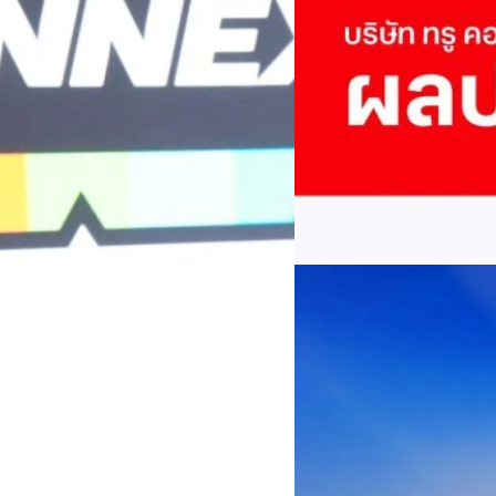
True เผยผลประกอบการ
พันล้าน
บริษัท ทรู คอร์ปอเรชั่น จำก
ภาษี 6.6 พันล้านบาท ทำกำไรต่อ
บาท คิดเป็น 0.15 บาทต่อหุ้น
ของฐานผู้ใช้งาน ตัวชี้วัดทาง
(QoQ)รายได้จากการให้บริการ 
ทีมคอนเทนต์ BT
| 2 days ago
บาท+13.5%+1.1%กำไรสุทธิหลังห
EBITDA3.7 เท่า-0.3 เท่า-0.1 เท
Read More
มีผู้ใช้บริการโทรศัพท์เคลื่อนท
บริการ 5G รวม 19.3 ล้านราย) แล
04/08/2026
เพิ่มขึ้นของตัวเลขมาจากโครง
AIS Business ผนึก 
โซลูชันเชื่อมต่ออัจฉ
ประเทศไทยสู่ฐานการผล
กรุงเทพฯ, 3 สิงหาคม 2569 – 
เคลื่อนภาคอุตสาหกรรมไทยสู่ก
ด้านโครงข่ายและความเข้าใจในภ
ด้านการผลิตระดับโลกของ Hua
กระบวนการผลิตได้อย่างเป็นรูป