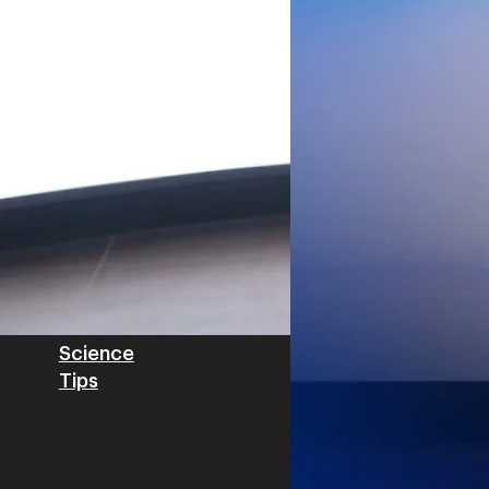
Worawalan
| 2 days ago
ฐานดิจิทัลแบบครบวงจร ตั้งแต
Private Network โครงข่ายไฟ
Read More
วิเคราะห์ข้อมูลบน Cloud ด้ว
สำหรับภาคอุตสาหกรรม ช่วยเส
ไทย รวมถึงนักลงทุนต่างชาติท
บริหารกลุ่มลูกค้าองค์กร บริษั
Tech
Biz
Game
horts
Cars
Corporate
Articles
Features
Executive
Game News
IT News
Insight
Reviews
Local News
Wealth
Science
Tips