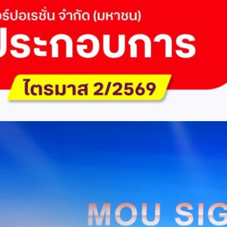
 Q2/2569 กำไรสุทธิ 6.6 พันล้านบาท จ่ายปันผล 5.2
ัด (มหาชน) รายงานผลประกอบการประจำไตรมาส 2/2569 มีกำไรสุทธิหลังหัก
เนื่องเป็นไตรมาสที่ 6 พร้อมอนุมัติจ่ายเงินปันผลระหว่างกาลรวม 5.2 พันล้าน
 โดยผลการดำเนินงานหลักได้รับปัจจัยหนุนจากการบริหารต้นทุนและการเติบโต
การเงิน (Q2/2569)มูลค่า / สถิติการเปลี่ยนแปลง (YoY)การเปลี่ยนแปลง
(ไม่รวม IC)4.14 หมื่นล้านบาท+0.8%+0.8%EBITDA2.83 หมื่นล้าน
ักภาษี (NPAT)6.6 พันล้านบาท+3.2 เท่าทรงตัวอัตราส่วนหนี้สินสุทธิต่อ
่า ปัจจัยขับเคลื่อนด้านฐานผู้ใช้และเทคโนโลยี ด้านปริมาณผู้ใช้งาน ไตรมาสนี้
ี่เพิ่มขึ้น 4.79 แสนเลขหมาย รวมเป็น 48.6 ล้านเลขหมาย (ในจำนวนนี้เป็นผู้ใช้
ะผู้ใช้บริการอินเทอร์เน็ตบ้านเพิ่มขึ้น 2.8 หมื่นราย โดยปัจจัยที่ส่งผลต่อการ
การกระตุ้นเศรษฐกิจภาครัฐ (ไทยช่วยไทย พลัส)…
Huawei Cloud ลงนาม MOU ผสานคลาวด์ระดับโลกและ
ริยะ สยายปีกภาคอุตสาหกรรมและการผลิต พร้อมดัน
ิตยุค AI
AIS Business และ Huawei Cloud ลงนามความร่วมมือ (MOU) เพื่อขับ
ารผลิตอัจฉริยะที่ใช้ข้อมูลและ AI เป็นกลไกสำคัญ โดยผสานความแข็งแกร่ง
าคธุรกิจไทยของ AIS Business เข้ากับเทคโนโลยี Cloud, AI และองค์ความรู้
wei Cloud เพื่อช่วยให้ผู้ประกอบการสามารถนำเทคโนโลยีไปยกระดับ
ธรรม ภายใต้ความร่วมมือดังกล่าว ทั้งสองฝ่ายจะร่วมกันพัฒนาโครงสร้างพื้น