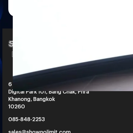
Watch
Playlists
S
& Reels
6 th floor, Pegasus Building, True
Digital Park 101, Bang Chak, Phra
Khanong, Bangkok
10260
085-848-2253
sales@shownolimit.com