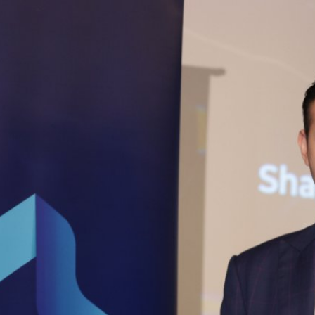
ทรนด์ธุรกิจโลกอนาคต
ิการด้านดิจิทัลทรานส์ฟอร์เมชัน ครบ
ompany' รับมือความไม่แน่นอนทาง
 Z) ที่กำลังก้าวขึ้นเป็นกลุ่มคนที่