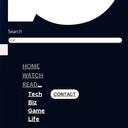
Search
HOME
WATCH
READ
Tech
CONTACT
Biz
Game
Life