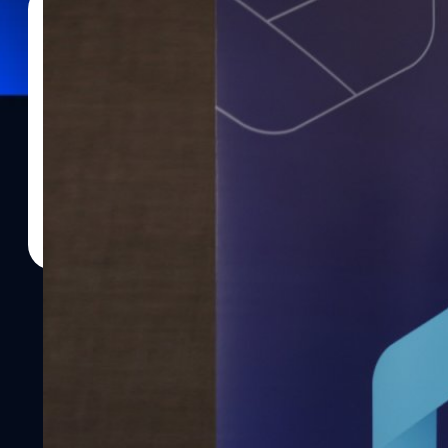
13/03/2023
สรวิชญ์ พระสุจริตวงศ์
| 1242 days ago
Read More
Bluebik เปิดแนวคิด ‘Digital-First Company’ เ
โอกาสใหม่แห่งการเติบโต
บริษัท บลูบิค กรุ๊ป จำกัด (มหาชน) หรือ BBIK ที่ปรึกษาชั้นนำผู้ให้บร
วงจร เปิดเทรนด์สำคัญในการทำธุรกิจแห่งอนาคตสู่ 'Digital-First C
เศรษฐกิจ และพฤติกรรมของคน Gen MZ (กลุ่ม Gen Millennials และ Gen
มีอิทธิพลต่อสังคมและการบริโภคของโลกในอนาคตอันใกล้