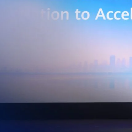
่การเชื่อมต่อข้อมูลจากเครื่องจักรและระบบการผลิตภายในโรงงานผ่าน 5G
เบอร์ และระบบเชื่อมต่อที่ปลอดภัย ไปจนถึงการรวบรวม ประมวลผล และ
ยศักยภาพการประมวลผลของ GPU เพื่อต่อยอดสู่แอปพลิเคชัน AI และโซลูชัน
ริมขีดความสามารถในการแข่งขัน และสร้างความพร้อมรองรับผู้ประกอบการ
ี่ต้องการขยายฐานการผลิตในประเทศไทย นายภูผา เอกะวิภาต หัวหน้าคณะผู้
ท แอดวานซ์ อินโฟร์ เซอร์วิส จำกัด (มหาชน) กล่าวว่า…
Life
SOCIAL MEDIA
Environment
Health
People
Instagram
Trends
Wellness
Facebook