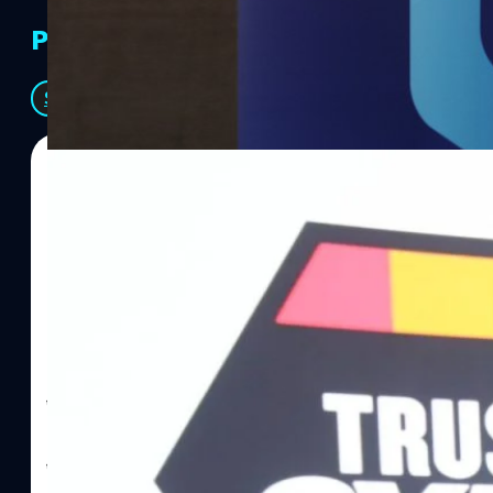
PR Partners
See All
06/08/2026
ทีมคอนเทนต์ BT
| 7 hours ago
Read More
SYNNEX โชว์กำไร Q2/69 โต 18% ลุย AI–Cloud–
Recurring Revenue เร่งเครื่อง New Growth Eng
บาท/หุ้น
บริษัท ซินเน็ค (ประเทศไทย) จำกัด (มหาชน) หรือ SYNNEX โชว์ผลกา
ไตรมาส 2 และงวด 6 เดือนแรกของปี 2569 เติบโต 17.8% และ 17.7% จ
เติบโตของรายได้อย่างมีนัยสำคัญ พร้อมประกาศจ่ายเงินปันผลระหว่าง
ไม่ได้รับสิทธิปันผล (XD) วันที่ 19 สิงหาคม 2569 และกำหนดจ่ายเงินปั