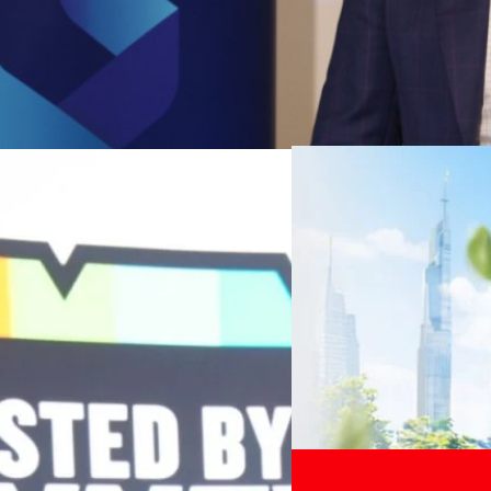
06/08/2026
ครบรอบ 6 ปี สำนักข่
TRANSITION ถกแนวทางป
เนื่องในโอกาสครบรอบ 6 ปี ส
เปลี่ยนมุมมองเกี่ยวกับการเปล
Green Energy สร้างฐาน
ประยุกต์ใช้ได้จริง จากผู้แทน
ine พร้อมจ่ายปันผล 0.10
ประเทศไทยควรปรับตัวอย่างไร ? 
ทั้งในมิติของภาครัฐ ภาคธุรกิ
รดำเนินงานแข็งแกร่ง กำไรสุทธิ
รัตนาภรณ์ ศรีนวลจันทร์
| 12 h
เศรษฐกิจ ปรับห่วงโซ่คุณค่า แล
ากช่วงเดียวกันของปีก่อน สูงกว่าการ
โดย ศาสตราจารย์ ดร. ยศชนัน 
Read More
วิทยาศาสตร์ วิจัยและนวัตกรร
กาล 0.10 บาทต่อหุ้น โดยกำหนดวันที่
สามารถนำ Green Tech มาใช้เพ
04/08/2026
นผลวันที่
วรรธน์ นิลกิจศรานนท์ รองประ