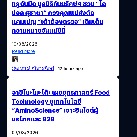
ทรู จับมือ มูลนิธิถันยรักษ์ฯ ชวน “โอ
ปอล สุชาตา” ควงคุณแม่ส่งต่อ
แคมเปญ “เต้าต้องตรวจ” เติมเต็ม
ความหมายวันแม่ปีนี้
10/08/2026
Read More
รัตนาภรณ์ ศรีนวลจันทร์
| 12 hours ago
อายิโนะโมะโต๊ะ เผยยุทธศาสตร์ Food
Technology ชูเทคโนโลยี
“AminoScience” เจาะอินไซต์ผู้
บริโภคและ B2B
07/08/2026