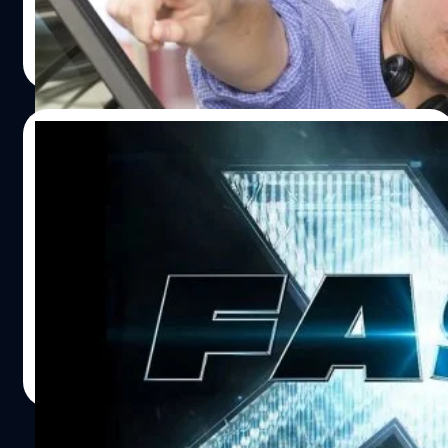
ปรีดี ฤกษ์วลีกุล
| 1560 days ago
Read More
21/04/2022
วิน ดีเซล เผยโลโกและชื่อเรื่องของ ‘Fast &
Furious 10’
วิน ดีเซล (Vin Diesel) นักแสดงนำและผู้อำนวยการสร้างแฟ
รนไชส์ 'Fast & Furious' ได้ออกมายืนยันว่า 'Fast & Furious
10' จะมีชื่ออย่างเป็นทางการว่า 'Fast X'
ปรีดี ฤกษ์วลีกุล
| 1572 days ago
Read More