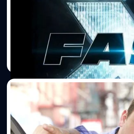
ยังไหวไหม? ‘Fast X’ ทุนสร้างพุ่งสูงถึง 300
ล้านเหรียญแล้ว
มีรายงานว่าทุนสร้างของ 'Fast X' นั้น เพิ่มสูงขึ้นมาอยู่ที่ 300
ล้านเหรียญ หรือประมาณ 10,400 ล้านบาท โดยที่ยังไม่รวมค่า
โปรโมต
ปรีดี ฤกษ์วลีกุล
| 1554 days ago
Read More
03/05/2022
‘Fast X’ ได้ หลุยส์ เลเทอร์เรียร์ เป็นผู้กำกับใหม่
แทน จัสติน ลิน
หลุยส์ เลเทอร์เรียร์ ได้เข้ามารับหน้าที่เป็นผู้กำกับใหม่ของ
'Fast X' แทน จัสติน ลิน