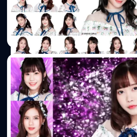
ของพวกเธอ GIRLS DON’T CRY) มีความเคลื่อนไหวจากเมมเบอร์ 5
ได้ทำการทยอยเปลี่ยนรูปโปรไฟล์ และภาพหน้าปก บนเฟสบุ๊คเพจข
เธอคือ…เมโลดี้ หวานลายดอกไม้ งดงามเหลือเกิน รวบรวมไว้ให้
ของวันที่ 31 ส.ค.2561 - 01.30 น. ของวันที่ 1 ก.ย. 2561
Meechok Dechpokasup
| 2899 days ago
https://www.facebook.com/bnk48official.izutarina/p
Read More
type=1&theater BNK48 รุ่นที่ 1
https://www.facebook.com/bnk48official.cherprang/p
31 ส.ค. 2561…
19/08/2018
BNK48 ทำเซอร์ไพรส์อีกชุด ประกาศ เซ็มบัตสึเ
& โครงการพิเศษคอนเสิร์ตที่ Produced โด
BNK48 ทำเซอร์ไพรส์ 2 วันติด เมื่องานก็ เซอร์ไพรส์ประกาศ 21 เ
คือ...เมโลดี้ กลางงานจับมือ วันนี้จัดมาอีกสองเรื่องพร้อมๆ กั
เส้นทาง ซึ่งถือเป็นครั้งแรกของการเป็น Center ของน้อง Pup
Produced โดย PupeBNK48 มีแอร์ไทม์แล้วนะคุณปู๊บบ ประกาศ
รายชื่อมีดังนี้ PupeBNK48 (Center) https://www.faceboo
Meechok Dechpokasup
| 2911 days ago
https://www.instagram.com/pupe.bnk48official/ Jenn