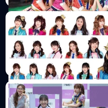
Read More
สนุกกับกิจกรรมใน BNK48 application มูลค่า 200 บาท…
22/11/2018
BNK48 ทั้ง 2 รุ่นทยอยเปลี่ยนรูปโปรไฟล์ต้อน
วันนี้ 21 พ.ย. 2561 หลังจากมีประกาศเรื่องงานเลือกตั้งที่จะจัดใ
Arena Muang Thong Thani วันนี้มีรายละเอียดต่างๆ ประกาศอ
ราคาตั๋ว กติกาการจองที่จะเริ่มเปิดให้จองกันในวันที่ 1 ธันวาคม
BNK48 Space Mission Concert มาร่วมสร้างคอนเสิร์ตที่สวยงาม
มกราคม 2562 ประตูเปิด 8:00 / การแสดงเริ่ม 10:00 ราคาบัต
Meechok Dechpokasup
| 2817 days ago
3,800(Standing) / 4,800(Standing)…
Read More
21/10/2018
ดาเมจรุนแรงขั้นสุดกับอัลบั้มภาพ + คลิป ใน
วันที่ 20 ตุลาคม 2561 กับกระแสการตอบรับอย่างล้นหลาม จ