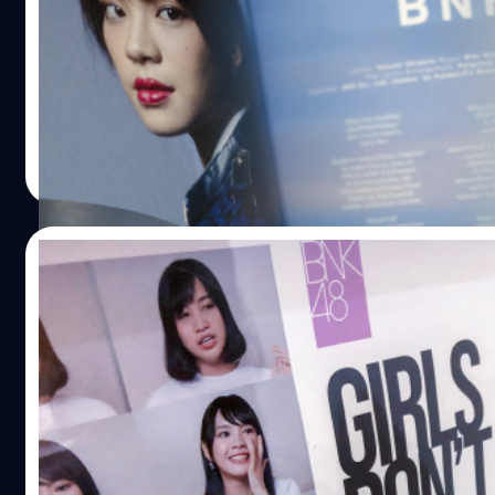
หลังจากที่ประกาศ Pre-order ไปเมื่อวันที่ 31 พ.ค. 2561 โดยเริ่ม 
ถึง วันอังคารที่ 3 ก.ค. เวลา 12:00 น. วันนี้ 4 ส.ค. 2561 ได้
ตามภาพห่อถุงกันกระแทกมา กล่องเหล็กขึ้นรูปดูดี ชั้นแรกเป็นกำม
2. Aitakatta อยากจะได้พบเธอ (Story Version) 3. Koisuru Fo
Shonichi The Stories 5. Shonichi…
Meechok Dechpokasup
| 2926 days ago
Read More
03/08/2018
ส่องข้อความบนโปสเตอร์ BNK48 : Girl Don’t
เห็นโปสเตอร์แรกจากเพจ BNK48 เมื่อวันที่ 30 ก.ค. 2561 ก็พยา
2561 เดินทางไปทำงาน เจอโปสเตอร์ BNK48 : Girl Don't Cry ที่ม
แตกต่างกันไป บ้างร้องไห้ บ้างปาดน้ำตา บ้างยิ้ม หลายอารมณ
โปสเตอร์เอง ก็ชวนให้คิด เช่นคำว่า "น้ำตาวัยรุ่นมีหลายความ
และน้ำตาแห่งความปลื้มปิติ ยืนอ่านอยู่สักพักก็เก็บภาพมาฝา
Meechok Dechpokasup
| 2927 days ago
Cry น้ำตาวัยรุ่นมีหลายความหมาย BNK48 OFFICE SALMON 