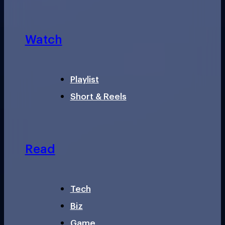
Watch
Playlist
Short & Reels
Read
Tech
Biz
Game