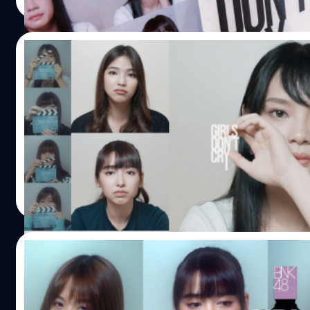
Read More
CINEMATOGRAPHER NIRAMON…
02/08/2018
ส่องรูปโปรไฟล์ BNK48 รุ่นที่ 1 โปรโมทหนัง 
หลังจากที่ปล่อย Teaser แรกเมื่อวันที่ 20 ก.ค. 2561 ก็สร้า
BNK48 รุ่นที่ 1 ทั้ง 26 คนก็ทยอยเปลี่ยนรูปโปรไฟล์ 23 ก.ค. 2
DON’T CRY ก็ออกสู่สายตาประชาชนโดยมีข้อความว่าให้รอติดตา
มาตามสัญญา แต่ไม่ได้ออกให้ชมกันได้เฉพาะในโรงภาพยนตร์เท่
เข้าใจว่าน่าจะให้ดูกันเฉพาะในโรงภาพยนตร์เสียอีก) 30 ก.ค. 
Meechok Dechpokasup
| 2928 days ago
เมมเบอร์ทุกคนในอิริยาบทต่างๆ และในวันที่ 31 ก.ค. 2561 เมมเบ
Read More
โปรไฟล์อีกครั้งเพื่อเป็นการโปรโมทหนังเรื่องแรกของพวกเธอ
23/07/2018
ไม่ให้รอนาน .. มาแล้ว Official Trailer BNK
มาแล้ว Official Trailer หนังเรื่องแรก BNK48 : GIRLS DON’T C