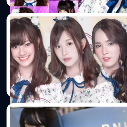
Read More
https://www.facebook.com/bnk48official.jennis/ https
KateBNK48 https://www.facebook.com/bnk48official.k
19/08/2018
BNK48 เซอร์ไพรส์ประกาศ 21 เซ็มบัตสึ ซิงเกิ้ล
กลางงานจับมือ
ครบ 1 เดือนพอดีหลังจาก งาน BNK48 เปิดตัว BNK48 รุ่นที่ 2 แ
Kimi wa Melody : เธอคือ...เมโลดี้ วันนี้กลางงานจับมือในช่ว
เซ็มบัตสึ ซิงเกิ้ลที่ 4 Kimi wa Melody : เธอคือ...เมโลดี้ ถือว่
โดยมีทั้ง BNK48 รุ่นที่ 1 & BNK48 รุ่นที่ 2 และเป็นครั้งแรกขอ
ใครกันบ้าง สำหรับน้องๆ ที่ติดเซ็มบัตสึ เป็นครั้งแรกได้แก่
Meechok Dechpokasup
| 2912 days ago
Read More
04/08/2018
แกะกล่อง BNK48 1st Album RIVER