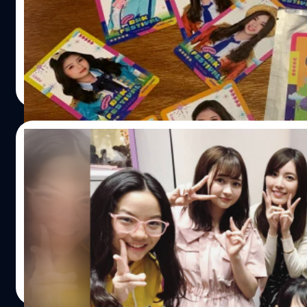
ทาง https://shop.bnk48.com/ ไปเมื่อ 8 พฤษจิกายน 2561 ใ
ส่วน Music Card Edition สามารถซื้อได้จนถึงวันที่ 22 มกรา
Edition จะประกอบไปด้วย บัตรแข็งที่ระลึก 1 ใบ จาก 51 แบบ,
Tracks, ของขวัญพิเศษ สำหรับ BNK48 Official App, Code
Meechok Dechpokasup
| 2791 days ago
General…
Read More
09/12/2018
แคปเฌอ & SKE48 เซอร์ไพรส์ตู้ปลา
ช่วงหลังมานี้ไลฟ์ตู้ปลา (BNK48 DIGITAL LIVE STUDIO) ส่วนใหญ่
วันเกิดเหตุ 5 ธันวาคม 2561 ซึ่งมีประกาศออกไปตามปกติว่ามีใครเ
จ๋า ณปภัช วรพฤทธานนท์, ซัทจัง สวิชญา ขจรรุ่งศิลป์, ปัญ ป
ในช่วงแรก เปิดช่วง 2 มา เฌอ เฌอปราง อารีย์กุล ก็นั่งมาเซอร์
อยู่ๆ ก็ไม่เฉลยซะงั้น แล้วก็มีรุ่นพี่ SKE48 โผล่มาซ้อนเซอร์ไพร
Meechok Dechpokasup
| 2800 days ago
แล้วไปไม่เป็นเสียอาการน้ำตาร่วงด้วยความดีใจ จ๋าเองได้นั่ง
Read More