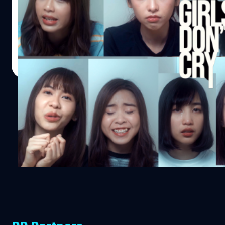
2561 เวลา 19.00 น. ที่ผ่านมานี้เอง วันนี้ 23 ก.ค. 2561 เพจอ
Trailer BNK48 : GIRLS DON’T CRY โดยเนื้อหาภายในมีข้อความ
และคราบน้ำตา ที่ชวนติดตามไม่น้อย เช่น ... อยากให้มีนั่งคุยกันแ
เลย, มันเป็นเรื่องที่หนูไม่เคยเล่าให้ใครฟัง, ไม่เคยสนใจว่าหนูจะ
Meechok Dechpokasup
| 2938 days ago
สนุกอย่างเดียว, เป็นปีที่พีคที่สุดแล้ว, ทุกข้อความล้วนสะท้อน
Read More
กระทั่งทิ้งท้าย Trailer ด้วยแคปเฌอกับข้อความสั้นๆ "เคลียดเ
1
2