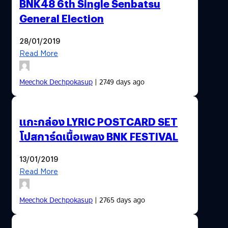
BNK48 6th Single Senbatsu
General Election
28/01/2019
Read More
Meechok Dechpokasup
| 2749 days ago
แกะกล่อง LYRIC POSTCARD SET
โปสการ์ดเนื้อเพลง BNK FESTIVAL
13/01/2019
Read More
Meechok Dechpokasup
| 2765 days ago