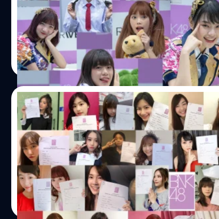
จนทำให้ต้องเพิ่มรอบการถ่ายภาพ 2 Shot ออกเป็นหลายรอบ หล
จะเข้ามาถ่ายรูปกับน้องๆ BNK48 1st Album RIVER 2 Shot ท
ทางการร่วมงานกันตั้งแต่ช่วงเช้า โดยทีมงานได้มีโอกาสเข้าบั
ซึ่งมีสมาชิก BNK48 ทั้งสิ้น 20 คน ในรอบนี้ ประกอบไปด้วย เฌอปร
Meechok Dechpokasup
| 2849 days ago
มิวสิค , น้ำหนึ่ง , เนย , อร…
Read More
20/10/2018
สมาชิก BNK48 ทั้งสองรุ่น ตบเท้าเข้าร่วมการเ
หลังจากที่ BNK48 ทำเซอร์ไพรส์ประกาศ ซิงเกิ้ลที่ 5 & งานเลือก
2561 ที่ผ่านมา และให้สมาชิก BNK48 ทั้งสองรุ่น สามารถยื่
Election ได้ตั้งแต่วันที่ 12 ตุลาคม ถึง 19 ตุลาคม 2561 โดย
+ ใบสมัคร ซึ่งภายในใบสมัครก็จะมีให้กรอกชื่อ นามสกุล ชื่อเ
แรกเป็นของน้องเคท และสุดท้าย ท้ายสุด คือน้องจูเน่ โพสต์เมื่
Meechok Dechpokasup
| 2850 days ago
Read More