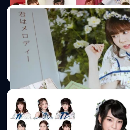
29/09/2018
แกะกล่อง 4th Single BNK48 – Kimi Wa Melod
หลังจากที่ประกาศไปเมื่อ วันที่ 29 กรกฎาคม 2561 ว่าจะเปิ
Melody - เธอคือ...เมโลดี้ ผ่านช่องทาง https://shopee.c
Melody-i.72135979.1371600053 ตั้งแต่วันที่ 1 สิงหาคม 2561 
ในวันที่ 28 สิงหาคม 2561 ทั้งนี้ภายใน 4th Single BNK48 - 
ด้วย CD เพลง + บัตรเข้าร่วมงานอีเวนท์จับมือ BNK48 4th Sing
Meechok Dechpokasup
| 2870 days ago
Read More
01/09/2018
เมมเบอร์ BNK48 พร้อมใจเปลี่ยนรูปโปรไฟล์รับ ซ
คือ…เมโลดี้ [Update 09:20 น. 1 ก.ย. 2561]
ช่วงค่ำของวันนี้ 31 ส.ค. 2561 (ครบ 1 เดือนพอดี หลังจากที่เ