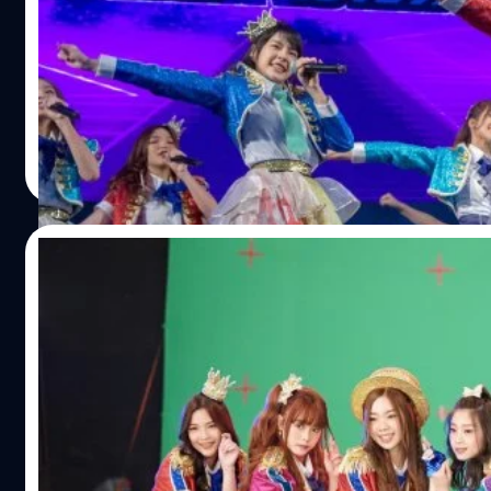
หลังจากที่ปล่อย Mv เพลง BNK Festival ไปเมื่อวันที่ 22 พ.ย.
Mv กันไปแล้ว วันนี้ Mv ก็ก้าวข้าม 1 ล้านวิวไปได้แบบไม่เกินควา
เนื้อเดียวกัน ก็ออก BNK48 Official Line Stickers & Theme ใ
ต่อเนื่องด้วยวานนี้ 24 พ.ย. 2561 ภายในงาน TOYOTA Master
โชว์ชุด และเพลงบนเวทีต่อหน้าแฟนคลับเป็นครั้งแรก ไปชมภา
Meechok Dechpokasup
| 2813 days ago
ftOBp18lw…
Read More
22/11/2018
BNK48 เผยภาพเบื้องหลัง BNK Festival
ได้เวลาสนุกกับ BNK48 ปล่อย BNK Festival และให้คุณเป็นผ
กรุ๊ปอันดับหนึ่ง กับเพลงซิงเกิ้ลที่ 5 ล่าสุด เพลง BNK Festival
สนุกไปด้วยกันกับบทเพลงแห่งความสนุกนี้ ที่สำคัญเพลงนี้มา
ซิงเกิ้ลถัดไปด้วย การขายซีดีพร้อมบัตรลงคะแนน Senbatsu G
ยอดขาย Pre Order แผ่น CD จำนวน 300,000 แผ่นหมดภายใน 2 
Meechok Dechpokasup
| 2816 days ago
สามารถที่จะซื้อบัตรลงคะแนน พร้อม Music Card รูปน้องๆ ให้