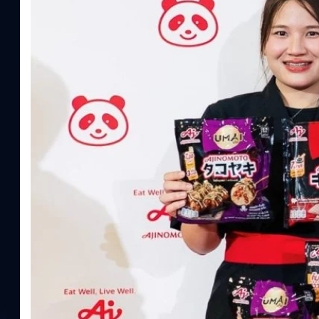
ความรู้หลักรูปแบบผลิตภัณฑ์ / โซลูชันกลุ่มเป้าหมายหลักNutrition
ประโยชน์จากกรดอะมิโน)aminoVITAL, AminoNITE,