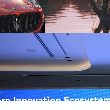
ิวงการสาธารณสุขไทยด้วย AI เปิดตัว 4 นวัตกรรมเปลี่ยน
่อการแพทย์ในประเทศไทย
หัวเว่ย จัดงาน “Huawei AI+ Healthcare Summit” ภายใต้งาน Huawei
t 2026 รวมผู้นำด้านนโยบายสาธารณสุข ผู้บริหารโรงพยาบาลชั้นนำ และ
ยและจีน ร่วมขับเคลื่อนอนาคตของระบบสาธารณสุขไทยด้วยนวัตกรรมและ
กาศความร่วมมือครั้งสำคัญเพื่อยกระดับ Healthcare Ecosystem ของ
เตอร์ จาง ประธานกลุ่มธุรกิจการศึกษาและสาธารณสุขต่างประเทศ บริษัท หัว
go
ถึงความมุ่งมั่นของหัวเว่ยในการสนับสนุนการเปลี่ยนผ่านสู่ยุคดิจิทัลของระบบ
คโนโลยี AI ในการยกระดับคุณภาพการให้บริการทางการแพทย์ให้เข้าถึง
ภายใต้แนวคิด “AI for Health, Health for All” “วันนี้ปัญญาประดิษฐ์กำลังเข้า
ธารณสุขอย่างรวดเร็ว หัวเว่ยมีประสบการณ์ตรงจากการพัฒนาแพลตฟอร์ม
ต่โครงสร้างพื้นฐานด้านคอมพิวติงไปจนถึงโซลูชัน AI สำหรับผู้ป่วย บุคลากร