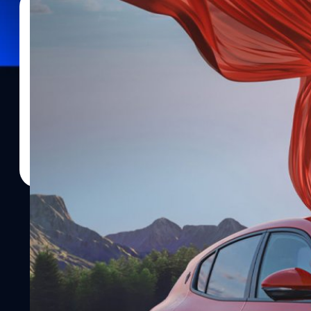
30/05/2025
อมลวรรณ ศรัทธานนท์
| 434 days ago
Read More
ลองขับ Maserati ‘Grecale’ ทั้ง 2 สไตล์ ‘Trofeo’
ชอบ แน่นหนึบ ไม่มีเหวี่ยง !
ปิยะเทพ ศิวากาศ ผู้อำนวยการฝ่ายปฏิบัติการ มาเซราติ ประเทศไทย ก
ชัวรี่สปอร์ตที่กำเนิดจากสนามแข่ง จึงมีดีเอ็นเอของความเป็นสปอร์ตอย
ความพิถิพิถันของชาวอิตาเลียน ส่งผลให้ มาเซราติ เป็นยนตรกรรมที
ในแบบที่พบไม่ได้กับแบรนด์อื่นๆ ซึ่งครั้งนี้ นับว่าพิเศษกว่าที่เคย 
พร้อมกัน ทั้งรุ่นที่ใช้เครื่องยนต์ และรุ่นที่ขับเคลื่อนด้วยไฟฟ้า 100%
สัมผัสแรกดีไซน์ของ Grecale ทั้งสองรุ่นยังคงเส้นสายอิตาเลียนสุดหรู
พรีเมียมจัดเต็มด้วยหนังแท้ คาร์บอนไฟเบอร์ จอคู่ขนาดใหญ่ และเครื่
คอนเสิร์ตอยู่ในรถ เสียงดี แต่เป็นที่รู้กันว่าเหมาะกับเสียงเพลงที่เบส
มาลัย หนักสะใจ สำหรับคนตัวสูงหายกังวลใจได้ นั่งแล้วไม่รู้สึกอึดอัด ม
Trofeo ในส่วนของ Grecale Trofeo ยกเครื่อง Nettuno จากซูเปอร์คาร