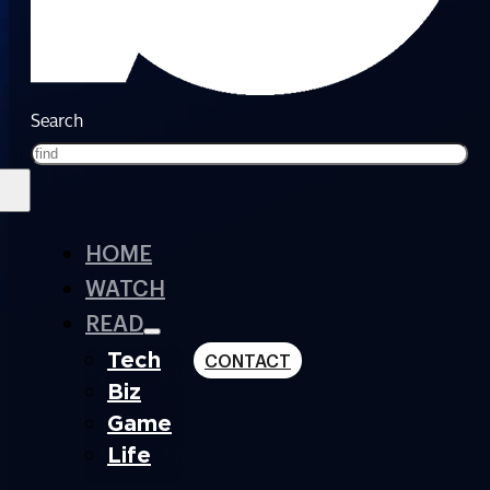
Search
HOME
WATCH
READ
Tech
CONTACT
Biz
Game
Life