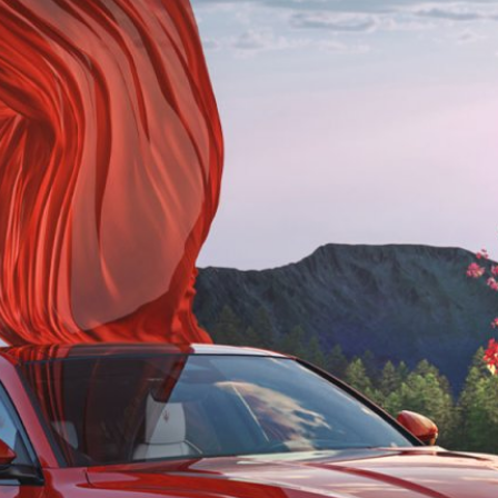
 และ ‘Folgore’ สายซิ่งต้อง
ล่าวว่า “มาเซราติ เป็นยนตรกรรมลัก
ู่ใน มาเซราติ ทุกรุ่น ผสมผสานกับ
่มอบประสบการณ์พิเศษให้ผู้ครอบครอง
เพราะ มาเซราติ ประเทศไทย จัดทดสอบ
 ที่ล้วนมาพร้อมความแรงแบบสุดขั้ว”
 สปอร์ตแบบคูเป้ ข้างในตกแต่ง
องเสียง Sonus Faber ให้ฟีลเหมือนฟัง
ไม่แน่นและเน้นเสียงร้องมากกว่า พวง
ีพื้นที่ให้วางขาอีกเยอะ Grecale
์ MC20 มาใส่ให้ ขุมพลัง…