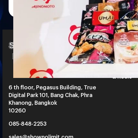
Watch
Playlists
S
& Reels
6 th floor, Pegasus Building, True
Digital Park 101, Bang Chak, Phra
Khanong, Bangkok
10260
085-848-2253
sales@shownolimit.com