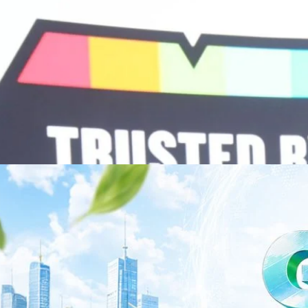
พยาบาล ซึ่งได้พิสูจน์ผลสำเร็จแล้วในโรงพยาบาลชั้นนำอย่างโรงพยาบาล
/69 โต 18% ลุย AI–Cloud–Green Energy สร้างฐาน
วามร่วมมือระหว่างหัวเว่ยกับพันธมิตรไทยในวันนี้จะช่วยผลักดันวิสัยทัศน์…
ร่งเครื่อง New Growth Engine พร้อมจ่ายปันผล 0.10
จำกัด (มหาชน) หรือ SYNNEX โชว์ผลการดำเนินงานแข็งแกร่ง กำไรสุทธิ
องปี 2569 เติบโต 17.8% และ 17.7% จากช่วงเดียวกันของปีก่อน สูงกว่าการ
ัญ พร้อมประกาศจ่ายเงินปันผลระหว่างกาล 0.10 บาทต่อหุ้น โดยกำหนดวันที่
ี่ 19 สิงหาคม 2569 และกำหนดจ่ายเงินปันผลวันที่ 2 กันยายน 2569 นางสาวสุ
่บริหาร บริษัท ซินเน็ค (ประเทศไทย) จำกัด (มหาชน) เปิดเผยว่า ในช่วงครึ่งปี
Business Transformation อย่างต่อเนื่อง ผ่านการยกระดับจากผู้จัดจำหน่าย
Infrastructure Platform เพื่อรองรับการเติบโตของเศรษฐกิจ AI โดยมุ่งเพิ่ม
 ควบคู่กับการขยายเครือข่ายพันธมิตรเทคโนโลยีระดับโลก…
าว TODAY เปิดเวทีใหญ่ SUSTAIN CITY: THE GREEN
รับตัวสู่เศรษฐกิจสีเขียวอย่างยั่งยืน
ำนักข่าว TODAY จัดงาน SUSTAIN CITY: THE GREEN TRANSITION เวทีแลก
ี่ยนผ่านสู่เศรษฐกิจและสังคมสีเขียว พร้อมนำเสนอแนวทางที่สามารถนำไป
ภาครัฐ ภาคธุรกิจ และผู้เชี่ยวชาญในหลากหลายสาขา ผ่านประเด็นสำคัญว่า
เพื่อเดินหน้าสู่ความยั่งยืนและบรรลุเป้าหมาย Net Zero อย่างเป็นรูปธรรม
จ การเงิน และพลังงาน Green Transitioning: Shifting Systemพลิกโครงสร้าง