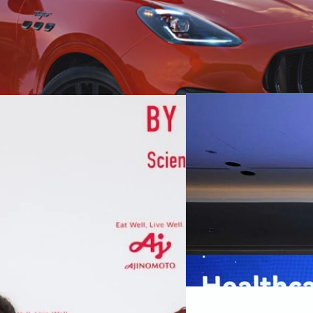
07/08/2026
หัวเว่ยเดินหน้าปฏิวัต
เกมเร่งเครื่อง AI เพื
กรุงเทพฯ, 7 สิงหาคม 2569 — 
Thailand Digital & AI Summi
ชูเทคโนโลยี
พันธมิตรด้านเทคโนโลยีจากไท
ปัญญาประดิษฐ์ (AI) พร้อมประ
ประเทศอย่างเป็นทางการ นายปี
y “AminoScience” ร่วมเปิดเผย
ทีมคอนเทนต์ BT
| 22 hours a
เว่ย เทคโนโลยี่ จำกัด ได้กล่าว
คโนโลยีทางอาหาร และข้อมูลพฤติกรรม
สาธารณสุขไทย และบทบาทของเท
Read More
ประชาชนได้อย่างทั่วถึงมากขึ้น 
ย ซึ่งมีมูลค่ามากกว่า 1.5 ล้านล้าน
มาเปลี่ยนแปลงอุตสาหกรรมสา
06/08/2026
) กลุ่มธุรกิจเทคโนโลยีและองค์
ข้อมูลสุขภาพแบบครบวงจร ตั้งแ