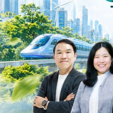
ys ago
ะเชื่อมโยงนโยบายกับเทคโนโลยี เพื่อขับเคลื่อนประเทศไทยสู่เศรษฐกิจสีเขียว
วงศ์สวัสดิ์รองนายกรัฐมนตรีและรัฐมนตรีว่าการกระทรวงการอุดมศึกษา
ม Green Transitioning: Decarbonize Unlockร่วมสำรวจแนวทางที่ภาคธุรกิจ
ื่อลดการปล่อยคาร์บอน และเดินหน้าสู่เป้าหมาย Net Zero พบกับ คุณปัณ
ธานกรรมการบริหาร ฝ่ายวิศวกรรมโครงสร้างบริษัท…
Life
SOCIAL MEDIA
Environment
Health
People
Instagram
Trends
Wellness
Facebook