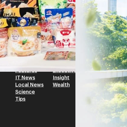
รัตนาภรณ์ ศรีนวลจันทร์
| 2 da
เศรษฐกิจ ปรับห่วงโซ่คุณค่า แล
โดย ศาสตราจารย์ ดร. ยศชนัน 
Read More
วิทยาศาสตร์ วิจัยและนวัตกรร
สามารถนำ Green Tech มาใช้เพ
วรรธน์ นิลกิจศรานนท์ รองประ
Tech
Biz
Game
horts
Cars
Corporate
Articles
Features
Executive
Game News
IT News
Insight
Reviews
Local News
Wealth
Science
Tips