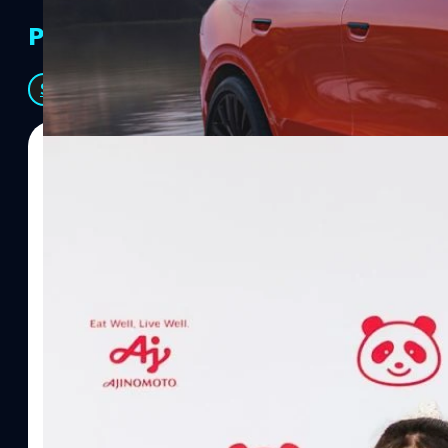
PR Partners
See All
07/08/2026
ทีมคอนเทนต์ BT
| 18 hours ago
Read More
อายิโนะโมะโต๊ะ เผยยุทธศาสตร์ Food Technology 
“AminoScience” เจาะอินไซต์ผู้บริโภคและ B2B
บริษัท อายิโนะโมะโต๊ะ (ประเทศไทย) จำกัด จัดงาน The Heartbeat b
แนวคิดการดำเนินธุรกิจและการพัฒนาผลิตภัณฑ์ที่ขับเคลื่อนด้วยเท
ผู้บริโภค ท่ามกลางการเติบโตของตลาด Health & Wellness ในประเทศไท
บาท หรือคิดเป็นสัดส่วนราว 8% ของผลิตภัณฑ์มวลรวมในประเทศ (GDP