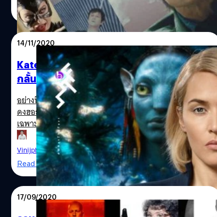
ไปถึงค่าตัวของนักแสดง โดยเฉพาะบรรดานักแสดงแถวหน้าที่
Read More
ค่าตัวก็อยู่ในระดับที่มหาศาลเกินคาด แต่ขณะเดียวกันเขาและ
เธอเหล่านี้ก็ทุ่มเทแรงกายแรงใจให้กับบทบาทที่รับในระดับที่
สมค่าราคาที่สตูดิโอควักกระเป๋าจ่าย
14/11/2020
Kate Winslet ขอขิง Tom Cruise ทำลายสถิติ
กลั้นหายใจถ่ายหนังใต้น้ำนานกว่า ใน Avatar 2
อย่างที่ใครหลายคนอาจจะพอรู้กันว่า Tom Cruise คือนักแส
ดงฮอลลีวูดที่ชอบเล่นฉากผาดโผนเสี่ยงตายด้วยตัวเองโดย
เฉพาะกับหนังชุด Mission Impossible อย่างในภาค 5 Rogue
Nation (2015) นั้น เขาก็มีฉากดำอยู่ใต้น้ำที่ต้องกลั้นหายใจ
อยู่นานถึง 6 นาที แต่ล่าสุดมีนักแสดงอีกคนที่สามารถทำลาย
Vinijphat Kanyapong
| 2091 days ago
สถิติกลั้นหายใจใต้น้ำได้ 7 นาทีนานกว่า Cruise แถมยังเป็นนัก
Read More
แสดงผู้หญิงเสียด้วย มีรายงานว่า Kate Winslet นักแสดง
เจ้าของรางวัลออสการ์ที่ได้กลับมาร่วมงานกับผู้กำกับ Titanic
(1997) อย่าง James Cameron อีกครั้ง ได้ถ่ายทำฉากที่ต้อง
17/09/2020
ระบำอยู่ใต้น้ำในงานพิธีสำคัญของหนังภาค 2 ซึ่งจะเน้น
บรรยากาศใต้น้ำของดาวที่เป็นดวงจันทร์ของดาวนาวีอีกทีและ