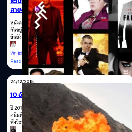
รวมรายชื่อ “หนังสายลับ” ทั้งสายบู๊สุดมันและ
Cameron ก็ให้ความมั่นใจว่าเทคโนโลยีการถ่ายใต้น้ำของหนัง
สายฮาสุดก๊าก บน Netflix
นั้นดีที่สุดที่โลกมีตอนนี้ ปกตินักแสดงหลายคนของฮอลลีวู
ดมักจะหลีกเลี่ยงการต้องแสดงใต้น้ำเพราะเป็นเรื่องยาก แต่
Avatar 2
หนังสายลับจัดเป็นแขนงหนึ่งที่มีให้แฟน ๆ หนังแอ็กชันได้ชม
Winslet ก็บ่ยั่น นอกจากนั้นการทำลายสถิติครั้งนี้ Winslet ก็
กันอยู่ตลอด ในโลกภาพยนตร์นั้นมีสายลับระดับโลกที่อยู่ยั้ง
ไม่รู้จนกระทั่งมีคนมาบอกหลังถ่ายทำเสร็จไปแล้ว (แสดงว่า
ยืนยังมาเกิน 50 ปี อย่าง James Bond 007 แห่งหน่วยสืบ
เธอไม่ได้ตั้งใจมาทำสถิติใหม่แต่แรก) มันตลกมากเพราะฉันไม่
ราชการลับอังกฤษ หรือ Ethan Hunt แห่งหน่วยงานจารกรรม
ได้อ่านข่าวเลยและฉันไม่มีอินสตาแกรม ตอนที่ฉันถ่ายฉากนี้
IMF ของสหรัฐฯ ที่หนังกำลังจะมีภาค 7 และ 8 ตามออกมาในปี
Vinijphat Kanyapong
| 2149 days ago
เมื่อหลายอาทิตย์ก่อน มีคนในกองถ่ายตกใจแล้วบอกว่า
หน้าและปีถัดไป Jason Bourne แห่งโครงการทดลองลับที่
Read More
พระเจ้า นั่นคุณกลั้นหายใจใต้น้ำ 7 นาที 14วินาทีเลยหรือ? มัน
ทำให้โลกได้รู้จักกับหนังสายลับแนวอึดถึกทนและสมจริง และ
บ้ามากและฉันก็ภูมิใจกับมันนะ แต่คงไม่กลับไปทำอะไรแบบ
หนังสายลับอีกหลายเรื่องที่ทั้งมันก็มาที่ฮาก็มี สะท้อนให้เห็นว่า
นั้นอีกแล้วล่ะ เพราะฉันต้องใช้เวลาตั้ง 4…
หนังแนวนี้ไปเคยเสื่อมคลายความนิยมไปจากคอหนังเลย
24/12/2015
แม้ว่าตอนนี้หนัง James Bond 007 จะยังไม่เข้า Netflix (แต่
ภาค No Time To Die ภาคล่าสุดก็เตรียจะเข้าฉายในโรง
10 อันดับฉากแอ็คชั่นยอดเยี่ยมแห่งปี 2015
พฤศจิกายนนี้) หนังสายลับตระกูล The Bourne จะเข้า ๆ ออก
ๆ จากโปรแกรม และ Mission Impossible จะมีแค่ภาค 5 และ
ปี 2015 เต็มไปด้วยภาพยนตร์แอ็คชั่นมากมายทั้งแบบโชว์เท
6…
คนินพิเศษ (เช่น The Martian) หรือโชว์เทคนิคงานสร้างที่ไม่
Spy Movie Netflix
พึ่งวิช่วลเอฟเฟคต์ (เช่น Mad Max Fury Road) ซึ่งต่างก็มา
พร้อมกับคุณภาพที่สามารถคว้ารางวัลบนเวทีประกวดใหญ่ได้