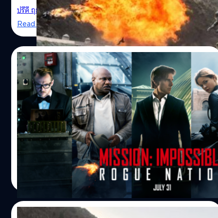
เลย มาดูกันว่า 10 อันดับฉากแอ็คชั่นยอดเยี่ยมประจำปี 2015
ปรีดี ฤกษ์วลีกุล
| 3878 days ago
จะมีอะไรบ้าง โดยเริ่มจากอันดับที่ 10 ที่เรียกว่ายอดเยี่ยม ไป
Read More
จนถึงอันดับที่ 1 ที่ทำเอาคนดูตะลึงจนแทบไม่เชื่อสายตาว่า
ถ่ายทำกันได้ยังไง
01/08/2015
mission:impossible – rogue nation : อย่า
เข้าโรงช้านะครับ
มาถึงภาคที่5แล้ว ภาคนี้มาแปลกหน่อย อัดฉากแอ็คชั่นทุกอ
ย่างไว้ในครึ่งแรกหมด โดยเฉพาะฉากเด็ดเสี่ยงตาย เกาะประตู
เครื่องบินที่ถูกนำมาโปรโมทนั้น ก็ใช้เป็นฉากเปิดเรื่องเลย ถ้า
เข้าโรงช้าไป5นาที ก็พลาดฉากนี้เลยครับ อีธาน ฮันท์ เปิดตัวได้
Photo credit: Christian Black
เท่มาก กลายเป็นจุดขายประจำของเฟรนไชส์ mission
สุชยา เกษจำรัส
| 4023 days ago
impossible ไปแล้วที่ ทอม ครูซ จะต้องเล่นฉากสตันท์เอง
Read More
จากภาคที่แล้วก็ปีนตึกเบิร์จ คาลิฟา ตึกที่สูงที่สุดในโลกใน
ดูไบ มาภาคนี้ ครูซ ก็อยากเกาะเครื่องบินแอร์บัส A400เอง ทีม
งานก็เลยต้องเครียดกันทั้งเรื่องดูแลความปลอดภัยและ
21/07/2015