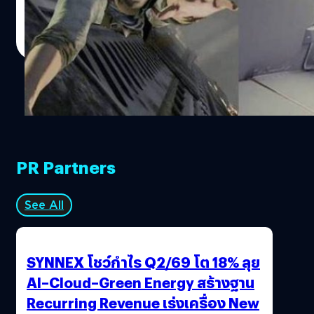
A400M ซึ่งมีความเร็วปกติราวๆ 555 กิโลเมตรต่อชั่วโมง และ
วงศกร ปฐมชัยวัฒน์
| 4040 days ago
เขาต้องเกาะมันบินไปเป็นระยะทางกว่า 1.5 กิโลเมตร นั่นทำให้
Read More
มีลมที่พัดตีตัวครูซอย่างรุนแรง และปัญหาที่ตามมานอกจาก
ครูซอาจบาดเจ็บได้แล้ว คือครูซจะไม่สามารถลืมตาได้เลย ทีม
งานจึงต้องใช้คอนแท็กเลนส์ชนิดพิเศษที่สามารถปิดทั้งลูกตา
ของครูซ ป้องกันอันตรายจากกระแสลมด้วย ทีมงานเปิดเผยว่า
ฉากนี้ต้องถ่ายทำถึง 8 ครั้ง ซึ่งครูซก็ไม่ย่อท้อและเล่นเองทุก
ครั้ง นอกจากฉากนี้ ครูซ ยังต้องดำน้ำถ่ายฉากลองเทคแบบ
ไม่มีตัดต่อยาว 6 นาทีนั่นหมายความว่า เฮียแกต้องกลั้นหายใจ
ให้ได้ 6 - 6.5 นาที เรียกว่าเสี่ยงจมน้ำตายสุดๆอีกเช่นกัน ยังไม่
PR Partners
นับฉากขับรถต่างที่ครูซกับไซม่อน เพ็กก์…
See All
SYNNEX โชว์กำไร Q2/69 โต 18% ลุย
AI–Cloud–Green Energy สร้างฐาน
Recurring Revenue เร่งเครื่อง New