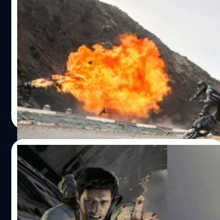
เทคนิคการถ่ายทำ อย่างแรกก็ต้องออกแบบกล่องพิเศษมา
ครอบกล้องให้ต้านลมและยึดติดกับปีกของเครื่องได้ ปัญหา
ทำไมฉากเสี่ยงตายใน Mission: Impossible –
ถัดมาคือจะทำอย่างไรให้ ครูซ ลืมตาได้ในฉากนี้ ก็ต้อง
Rogue Nation ถึงได้สมจริงนัก?
ออกแบบคอนแทคเลนส์พิเศษต้านลมได้ที่ครอบทั้งตาขาวและ
ตาดำเพื่อการนี้โดยเฉพาะ ฉากนี้จากที่อยากจะให้ผ่านไปเร็วๆ
ทำไมฉากเสี่ยงตายถึงดูสมจริง ก็เพราะว่ามันเสี่ยงตายจริงๆน่ะ
แต่กลับต้องถ่ายกันถึง8เทค ครูซต้องแขวนตัวอยู่บนเครื่องบิน
สิ คำโปรยในคลิปโปรโมทล่าสุดของหนัง Mission:
ที่ความสูงถึง 1.5กิโลเมตร อย่าพลาดกันนะครับฉากนี้
Impossible Rogue Nation ดูจะเป็นที่น่าตื่นเต้นไม่น้อยทีเดียว
สำหรับคอแอ๊กชั่นที่เน้นความเรียล อย่างที่แมดแม็กซ์ทำสำเร็จ
มาแล้ว โดยเฉพาะเมื่อทางทีมงานปล่อยเบื้องหลังการถ่ายทำ
ธนพล น้อยชูชื่น
| 4034 days ago
ของฉากที่ Tom Cruiseเกาะอยู่นอกตัวเครื่องบินขณะทะยาน
Read More
ขึ้นจากรันเวย์ออกมา โดยในฉากนี้เกิดจากการพูดกันเล่น
ระหว่างผู้กำกับ Christopher McQuarrie กับ ครูซ เมื่อเขาเห็น
ภาพเครื่องแอร์บัสว่า "นายน่าจะลองเกาะไอ้นี้ตอนมันบินดูนะ"
15/07/2015
แล้วครูซก็ตอบว่า "เอาสิ"
https://www.youtube.com/watch?v=afS5ks54tms ซึ่ง
หนังสายลับ Mission Impossible ภาคใหม่ฉาก
ทอม ครูซ ลงทุนเล่นจริงแบบไม่ใช้ตัวแสดงแทน และแน่นอน
เสี่ยงตายมาจากเกม Uncharted 3
ไม่ได้ใช้การถ่ายทำหลอกในสตูดิโอด้วยซีจีแบบสมัยนิยม จาก
ฟุตเตจดิบเราจะเห็นว่าครูซเล่นเสี่ยงตายมากๆ แม้ว่าจะมีเชือก
นานๆทีจะเจอ หนังที่ไดัรับแรงบันดาลใจจากเกมสักที
สลิงเซฟดึงตัวเขาไว้หนึ่งเส้นก็ตาม แต่เพราะเครื่องบิน Airbus