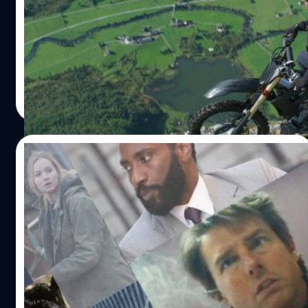
Part One’
ชี้จุด Easter Egg แฟรนไชส์ 'Mission: Impossible' จาก
ภาพยนตร์ 'Mission: Impossible – Dead Reckoning Part
One'
ประภาส อยู่เย็น
| 1119 days ago
Read More
25/07/2021
10 นักแสดงที่ได้ความสามารถพิเศษเพิ่มขึ้น
จากบทบาทที่แสดง
อย่างที่คอหนังทราบกันดีว่า ฮอลลีวูดคืออุตสาหกรรม
ภาพยนตร์ที่ยิ่งใหญ่ที่สุดในโลกแต่ละปีมีการลงทุนมหาศาล
แล้วนับวันหนังแต่ละเรื่องก็ใช้ทุนสร้างมากขึ้น เพื่อตอบสนอง
จำนวนผู้ชมที่มากขึ้นและช่องทางการเข้าถึงผู้บริโภคได้ทั่วถึง
ขึ้นตามวิวัฒนาการของเทคโนโลยี ซึ่งทุนสร้างดังกล่าวนั้นก็รวม
สุชยา เกษจำรัส
| 1838 days ago