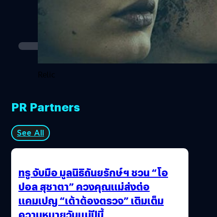
Relic
PR Partners
See All
ทรู จับมือ มูลนิธิถันยรักษ์ฯ ชวน “โอ
ปอล สุชาตา” ควงคุณแม่ส่งต่อ
แคมเปญ “เต้าต้องตรวจ” เติมเต็ม
ความหมายวันแม่ปีนี้