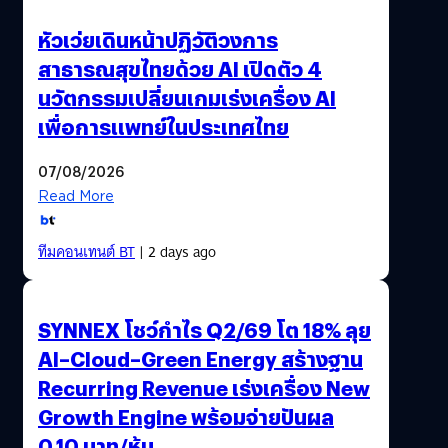
หัวเว่ยเดินหน้าปฏิวัติวงการ
สาธารณสุขไทยด้วย AI เปิดตัว 4
นวัตกรรมเปลี่ยนเกมเร่งเครื่อง AI
เพื่อการแพทย์ในประเทศไทย
07/08/2026
Read More
ทีมคอนเทนต์ BT
| 2 days ago
SYNNEX โชว์กำไร Q2/69 โต 18% ลุย
AI–Cloud–Green Energy สร้างฐาน
Recurring Revenue เร่งเครื่อง New
Growth Engine พร้อมจ่ายปันผล
0.10 บาท/หุ้น