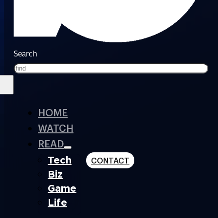
Search
HOME
WATCH
READ
Tech
CONTACT
Biz
Game
Life