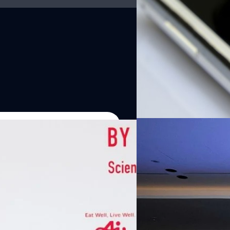
07/08/2026
หัวเว่ยเดินหน้าปฏิวัต
เกมเร่งเครื่อง AI เพื
กรุงเทพฯ, 7 สิงหาคม 2569 — 
Thailand Digital & AI Summi
ชูเทคโนโลยี
พันธมิตรด้านเทคโนโลยีจากไท
ปัญญาประดิษฐ์ (AI) พร้อมประ
ประเทศอย่างเป็นทางการ นายปี
y “AminoScience” ร่วมเปิดเผย
ทีมคอนเทนต์ BT
| 1 days ago