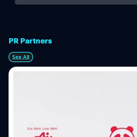
PR Partners
See All
07/08/2026
ทีมคอนเทนต์ BT
| 1 days ago
Read More
อายิโนะโมะโต๊ะ เผยยุทธศาสตร์ Food Technology 
“AminoScience” เจาะอินไซต์ผู้บริโภคและ B2B
บริษัท อายิโนะโมะโต๊ะ (ประเทศไทย) จำกัด จัดงาน The Heartbeat b