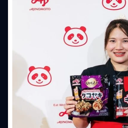
แนวคิดการดำเนินธุรกิจและการพัฒนาผลิตภัณฑ์ที่ขับเคลื่อนด้วยเท
ผู้บริโภค ท่ามกลางการเติบโตของตลาด Health & Wellness ในประเทศไท
บาท หรือคิดเป็นสัดส่วนราว 8% ของผลิตภัณฑ์มวลรวมในประเทศ (GDP
ความรู้หลักรูปแบบผลิตภัณฑ์ / โซลูชันกลุ่มเป้าหมายหลักNutrition
ประโยชน์จากกรดอะมิโน)aminoVITAL, AminoNITE,