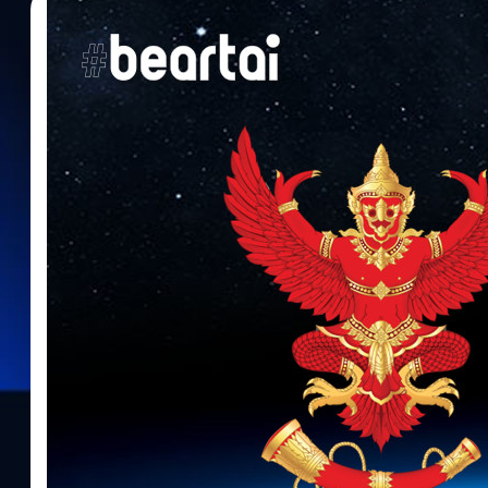
10/06/2020
ณัชธนัท จุโฬทก
| 2250 days ago
Read More
กสทช. เผยแพ็กเกจสำหรับประมูลให้ใบอนุญาตใช้ว
ก่อนหน้านี้เราเริ่มได้ยินกันมาบ้างแล้วว่า ประเทศไทยจะเปลี่ยนจาก
จัดสรรรูปแบบให้ใบอนุญาต เช่นเดียวกับกิจการโทรคมนาคมอื่นๆ ที่เราร
ข่ายงานสำหรับการให้ใบอนุญาตดาวเทียมแล้ว โดยจัดนำแผนข่ายงานนี้ 
เลือกผู้ประกอบการเพื่อให้ใบอนุญาตในอนาคต โดย พล.อ.ท.ดร.ธนพันธ
ใช้วิธีแบ่งแพ็กเกจตามวงโคจร (Slot) ซึ่งมีทั้งหมด 4 ชุดดังนี้ ชุดที่ 
และ N1) และ วงโคจร 51E (ข่ายงาน 51)ชุดที่ 2 ประกอบด้วย วงโคจร
ที่ 3 ประกอบด้วย วงโคจร 119.5E (ข่ายงาน IP1, P3 และ LSX3R) แล