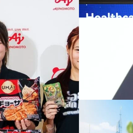
เว่ย เทคโนโลยี่ จำกัด ได้กล่าว
คโนโลยีทางอาหาร และข้อมูลพฤติกรรม
สาธารณสุขไทย และบทบาทของเท
Read More
ประชาชนได้อย่างทั่วถึงมากขึ้น 
ย ซึ่งมีมูลค่ามากกว่า 1.5 ล้านล้าน
มาเปลี่ยนแปลงอุตสาหกรรมสา
06/08/2026
) กลุ่มธุรกิจเทคโนโลยีและองค์
ข้อมูลสุขภาพแบบครบวงจร ตั้งแ
ทางการแพทย์ และผู้บริหารโรง
 & Well-beingAminoScience (การใช้
SYNNEX โชว์กำไร Q2
หลายแห่งในจีน เราเชื่อมั่นว่าค
Recurring Revenue เ
บาท/หุ้น
บริษัท ซินเน็ค (ประเทศไทย) 
ไตรมาส 2 และงวด 6 เดือนแรกข
เติบโตของรายได้อย่างมีนัยสำค
ไม่ได้รับสิทธิปันผล (XD) วันท
ธิดา มงคลสุธี ประธานเจ้าหน้าที
ทีมคอนเทนต์ BT
| 2 days ago
แรกบริษัทเดินหน้าขับเคลื่อน 
สินค้าไอที สู่การเป็น Digital 
Read More
สัดส่วนธุรกิจที่มีมูลค่าเพิ่ม
06/08/2026
ครบรอบ 6 ปี สำนักข่
TRANSITION ถกแนวทางป