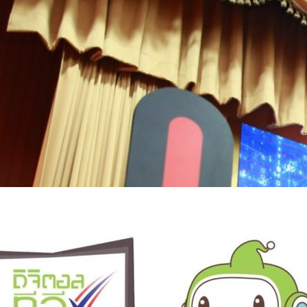
heck” ขั้นตอนง่ายๆ ตรวจสอบมาตรฐานของสมาร์ตโฟน
Check" สำหรับตรวจสอบสมาร์ตโฟนที่คุณต้องการใช้งาน จะเครื่องรุ่นเก่า
็ตรวจสอบได้ จะค้นหาด้วยชื่อยี่ห้อ ชื่อรุ่น หรือเลขรหัส ก็ค้นเจอ โดยภายในงาน
สทช. นายก่อเกียรติ ด่านชัยวิจิตร เปิดเผยว่า “การทำงานของ กสทช. ที่ผ่าน
นาแอปพลิชันใหม่ๆ ออกมาให้ประชาชน รวมไปถึงผู้ประกอบการโทรคมนาคมได้
ปพลิเคชัน 2 แชะ, 2 แชะอัตลักษณ์, กันกวน, 3 ชั้น, NetCare และล่าสุดได้เปิด
 ago
ัตถุประสงค์เพื่อต้องการให้ประชาชนมีแอปพลิเคชันที่น่าเชื่อถือในการที่จะ
นที่ที่ผ่านการรับรองมาตรฐานได้ด้วยตัวเอง สามารถตรวจสอบได้ว่าโทรศัพท์
รวจรับรองมาตรฐานจากสำนักงาน กสทช. แล้วหรือไม่ เพื่อป้องกันไม่ให้เกิด
็นแบตเตอรี่ไม่ได้มาตรฐาน รวมไปถึงความปลอดภัยอื่นๆ ซึ่งจะทำให้ประชาชน
ในการใช้โทรศัพท์เคลื่อนที่ ทางด้านนายเสน่ห์ สายวงศ์ ผู้อำนวยการสำนัก
ผู้อำนวยการสำนักมาตรฐานและเทคโนโลยีโทรคมนาคม กสทช. ได้กล่าวเพิ่มเติม
ต “ดิจิทัลทีวี” อย่างเป็นทางการ – ประกาศแผนคลื่น 700
 นั้นถือว่าเป็นการเปิดตัวอย่างเป็นทางการมีการสาธิตการใช้งาน เพื่อให้
แอปพลิเคชันนี้มากยิ่งขึ้น ซึ่งการใช้งานแอพพลิเคชัน MoCheck นั้นถือว่าง่าย
ตอนเท่านั้น โหลดแอปพลิเคชัน MoCheck กรอกรายละเอียดตราอักษรหรือแบบ/
ช. ได้กล่าวว่า กสทช. จะพิจารณาเรียกคืนคลื่นความถี่ 694-790 MHz ซึ่งตอน
้องการตรวจสอบ…
ทัล มาจัดสรรใหม่เพื่อรองรับบริการ 5G และนำเงินที่ได้จากการประมูลชดเชย
 ศุกลรัตน์ ได้ทำร่างหลักเกณฑ์ทั้งการเยียวยาและการประมูลคลื่น 700 MHz เสนอ