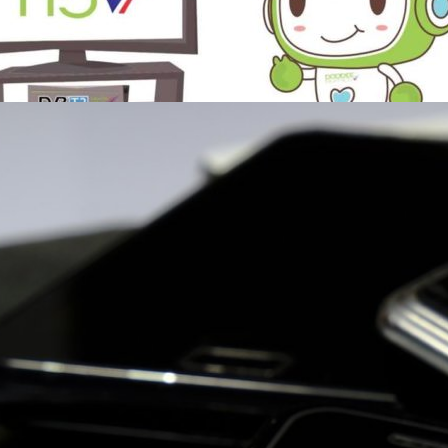
นที่ 15 ที่ผ่านมา โดยต้องการ ชดเชยการเสียประโยชน์จากการใช้คลื่น 700 MHz
ดังนี้ ชดเชยทีวีดิจิทัลไม่ต้องจ่ายเงินค่างวดประมูล 2 งวดสุดท้ายที่เหลืออยู่
go
และเสาส่งสัญญาณ) และค่าเช่าสัญญาณดาวเทียมที่ช่องทีวีดิจิทัลต้องแบกรับ
เงินชดเชยการย้ายคลื่น หรือถูกเรียกคืนคลื่นบางส่วน เงินสนับสนุนด้านทำ TV
องทีวีดิจิทัลไม่ต้องจ่าย 1.6 หมื่นล้านบาทจาก 2 งวดสุดท้ายของค่าประมูล
 ทั้งนี้ยังไม่ลดตัวว่าจะมีการประมูลคลื่นความถี่ 700 MHz จำนวนกี่ใบ โดยจะ
นรับ 703-738 MHz และ ย่านส่ง 758-793 MHz โดยมีจำนวนแบนด์วิดท์รวมทั้ง
่ายเงิน 10 ปี 9 งวด ส่วนระยะเวลาการขยายเครือข่าย และราคาเริ่มต้น
ครือข่ายมือถือ 2G ในเดือนตุลาคม 2562 เพราะคนใช้
รอการทำงานของคณะทำงาน กสทช. ก่อน อ้างอิง Positioningmag
สทช. เปิดเผยว่า ได้หารือเบื้องต้นกับค่ายมือถือแล้วว่าจะต้องให้ยุติบริการ
ขหมายใช้งานเพียง 5.2 ล้านเลขหมาย แต่ว่าทางค่ายมือถือมีภาระค่าใช้จ่ายใน
้ว่าจะมีการนำคลื่นที่ประมูลใหม่มาทำ 2G ก็ตาม โดยปัจจุบันมีผู้ใช้บริการ 2G
กที่สุด รองลงมาคือ AWN (AIS) และ TrueMove H ตามลำดับ ทางกสทช. จะ
ห์ จากการหารือจะได้ข้อสรุปทั้งหมดในสิ้นเดือน ม.ค. 2562 โดยต้องมีการ
go
เทศ และแจ้งประชาสัมพันธ์ให้ประชาชนรับทราบ อีกทั้งจะมีแผนลดการนำเข้า
มูลด้วยว่าค่าบริการบนระบบ 2G ที่ปัจจุบันมีการใช้งานเฉลี่ยอยู่ที่ 97 สตางค์
บนระบบ 3G และ 4G อยู่ที่ 60 สตางค์ต่อนาที (แต่ตรงนี้ทางแบไต๋มองว่า