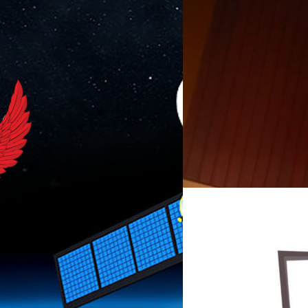
23/03/2019
กสทช. เปิดตัว “MoC
ก่อนซื้อด้วยมือคุณ
กสทช. เปิดตัวแอปพลิเคชัน "Mo
หรือเครื่องใหม่ที่ต้องการซื้อก
งโคจรดาวเทียม
ได้รับเกียรติจากรองเลขาธิการก
มานั้นถือว่าเราได้ทำการพัฒ
การผูกขาดสัมปทานดาวเทียม มาเป็นการ
ใช้งานอย่างต่อเนื่อง ตั้งแต่แอ
ู้จักกัน แต่รอบนี้ กสทช. ได้เผยแผน
ธีระภัทร โตสวัสดิ์
| 2695 days
ตัวแอปพลิเคชัน MoCheck โดยมีว
มาใช้ในการประมูลหรือใช้เพื่อคัด
สามารถตรวจสอบโทรศัพท์เคลื่อ
ุ์ หร่ายเจริญ รองเลขาธิการ กสทช.
Read More
เคลื่อนที่ที่ตนเองสนใจมีการต
1 ประกอบด้วย วงโคจร 50.5E (ข่ายงาน C1
ปัญหาตามมาภายหลังไม่ว่าจะเป
 78.5E (ข่ายงาน A2B และ LSX2R)ชุด
16/01/2019
มีความอุ่นใจและคลายความกังวล
ะ วงโคจร 120E (ข่ายงาน…
บริหารคลื่นความถี่ รักษาการ
กสทช. เปิดคืนใบอนุญา
ว่า สำหรับแอปพลิเคชัน MoCheck
MHz
ประชาชนทั่วไปได้เข้าใจในการใช้
มากมีขั้นตอนเพียงแค่ 3 ขั้น
ฐากร ตัณทสิทธิ์ เลขาธิการกสท
รุ่นของโทรศัพท์เคลื่อนที่ที่ต
นี้ใช้โดยผู้ประกอบการทีวีดิจิ
ธุรกิจทีวีดิจิทัล ซึ่ง พ.อ.นที