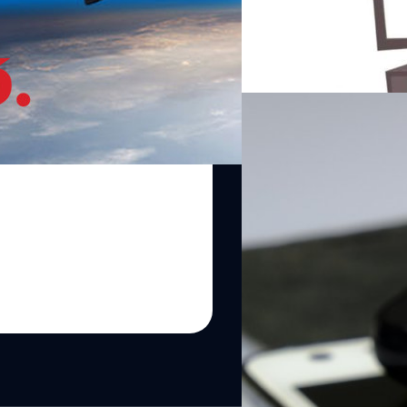
เข้าที่ประชุมบอร์ดกสทช. ในวั
ให้ผู้เกี่ยวข้องในด้านทีวีดิจิทัล
ณัชธนัท จุโฬทก
| 2761 days a
ชดเชยค่าเช่า MUX (เครื่องส่ง
ภาระ ผู้ประกอบการ MUX ได้รับ
Read More
Rating ส่งผลให้ผู้ประกอบการช่
และเปิดทางให้ คืนใบอนุญาต ได้
21/12/2018
ต้องพิจารณาจาก 2 ช่วงคือ ย่า
สิ้น 2x35 MHz กำหนดระยะเวลาจ
กสทช. พิจารณายกเลิกเ
ประมูล ยังไม่มีข้อสรุป ต้อง
น้อยลงต่อเนื่อง
นายฐากร ตัณฑสิทธิ์ เลขาธิการ ก
ระบบ 2G ซึ่งปัจจุบันคงเหลือเล
การดูแลระบบดังกล่าวมากขึ้น แม
ของเครือข่าย DTN (DTAC) มา
หารืออีกครั้งภายในอีก 2 สัปดา
ณัชธนัท จุโฬทก
| 2787 days a
ศึกษาการยกเลิก 2G ในต่างประ
อุปกรณ์ 2G อีกด้วย และยังมีข้อ
Read More
ต่อนาที ขณะที่ อัตราค่าบริการ
จริงๆ…