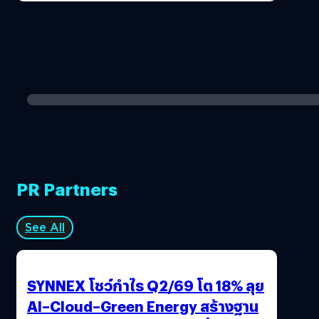
PR Partners
See All
SYNNEX โชว์กำไร Q2/69 โต 18% ลุย
AI–Cloud–Green Energy สร้างฐาน