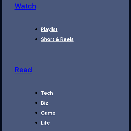
Watch
Playlist
Short & Reels
Read
Tech
Biz
Game
Life