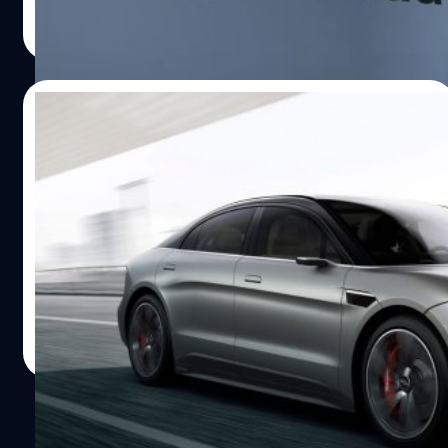
จีรนาถ เรืองทรัพย์
| 1354 days ago
Read More
14/10/2022
Sony และ Honda จะเปิดตัวรถยนต์ไฟฟ้ารุ่น
แรกร่วมกันที่สหรัฐฯ ในปี 2026
Sony และ Honda ก็ได้ประกาศว่ารถยนต์ไฟฟ้าระดับพรีเมียม
รุ่นแรกจะพร้อมวางจำหน่ายในปี 2026 นี้ โดยจะเริ่มตที่ตลาด
สหรัฐฯ ก่อนเป็นลำดับแรก
ปรีดี ฤกษ์วลีกุล
| 1394 days ago
Read More