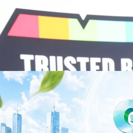
พยาบาล ซึ่งได้พิสูจน์ผลสำเร็จแล้วในโรงพยาบาลชั้นนำอย่างโรงพยาบาล
/69 โต 18% ลุย AI–Cloud–Green Energy สร้างฐาน
วามร่วมมือระหว่างหัวเว่ยกับพันธมิตรไทยในวันนี้จะช่วยผลักดันวิสัยทัศน์…
ร่งเครื่อง New Growth Engine พร้อมจ่ายปันผล 0.10
จำกัด (มหาชน) หรือ SYNNEX โชว์ผลการดำเนินงานแข็งแกร่ง กำไรสุทธิ
องปี 2569 เติบโต 17.8% และ 17.7% จากช่วงเดียวกันของปีก่อน สูงกว่าการ
ัญ พร้อมประกาศจ่ายเงินปันผลระหว่างกาล 0.10 บาทต่อหุ้น โดยกำหนดวันที่
ี่ 19 สิงหาคม 2569 และกำหนดจ่ายเงินปันผลวันที่ 2 กันยายน 2569 นางสาวสุ
่บริหาร บริษัท ซินเน็ค (ประเทศไทย) จำกัด (มหาชน) เปิดเผยว่า ในช่วงครึ่งปี
Business Transformation อย่างต่อเนื่อง ผ่านการยกระดับจากผู้จัดจำหน่าย
Infrastructure Platform เพื่อรองรับการเติบโตของเศรษฐกิจ AI โดยมุ่งเพิ่ม
 ควบคู่กับการขยายเครือข่ายพันธมิตรเทคโนโลยีระดับโลก…
าว TODAY เปิดเวทีใหญ่ SUSTAIN CITY: THE GREEN
รับตัวสู่เศรษฐกิจสีเขียวอย่างยั่งยืน
ำนักข่าว TODAY จัดงาน SUSTAIN CITY: THE GREEN TRANSITION เวทีแลก
ี่ยนผ่านสู่เศรษฐกิจและสังคมสีเขียว พร้อมนำเสนอแนวทางที่สามารถนำไป
ภาครัฐ ภาคธุรกิจ และผู้เชี่ยวชาญในหลากหลายสาขา ผ่านประเด็นสำคัญว่า
เพื่อเดินหน้าสู่ความยั่งยืนและบรรลุเป้าหมาย Net Zero อย่างเป็นรูปธรรม
จ การเงิน และพลังงาน Green Transitioning: Shifting Systemพลิกโครงสร้าง