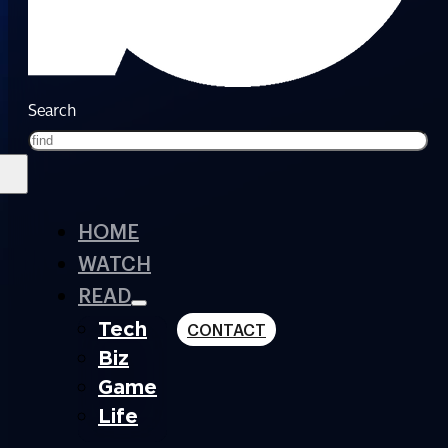
Search
HOME
WATCH
READ
Tech
CONTACT
Biz
Game
Life