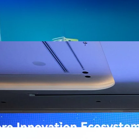
ิวงการสาธารณสุขไทยด้วย AI เปิดตัว 4 นวัตกรรมเปลี่ยน
่อการแพทย์ในประเทศไทย
หัวเว่ย จัดงาน “Huawei AI+ Healthcare Summit” ภายใต้งาน Huawei
t 2026 รวมผู้นำด้านนโยบายสาธารณสุข ผู้บริหารโรงพยาบาลชั้นนำ และ
ยและจีน ร่วมขับเคลื่อนอนาคตของระบบสาธารณสุขไทยด้วยนวัตกรรมและ
กาศความร่วมมือครั้งสำคัญเพื่อยกระดับ Healthcare Ecosystem ของ
เตอร์ จาง ประธานกลุ่มธุรกิจการศึกษาและสาธารณสุขต่างประเทศ บริษัท หัว
ถึงความมุ่งมั่นของหัวเว่ยในการสนับสนุนการเปลี่ยนผ่านสู่ยุคดิจิทัลของระบบ
คโนโลยี AI ในการยกระดับคุณภาพการให้บริการทางการแพทย์ให้เข้าถึง
ภายใต้แนวคิด “AI for Health, Health for All” “วันนี้ปัญญาประดิษฐ์กำลังเข้า
ธารณสุขอย่างรวดเร็ว หัวเว่ยมีประสบการณ์ตรงจากการพัฒนาแพลตฟอร์ม
ต่โครงสร้างพื้นฐานด้านคอมพิวติงไปจนถึงโซลูชัน AI สำหรับผู้ป่วย บุคลากร