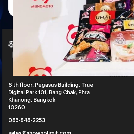
Watch
Playlists
S
& Reels
6 th floor, Pegasus Building, True
Digital Park 101, Bang Chak, Phra
Khanong, Bangkok
10260
085-848-2253
sales@shownolimit.com