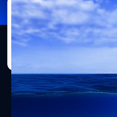
04/04/2025
ศุภสิน ธนะฤทธิ์สุวรรณ
| 490 days ago
Read More
‘Subsea Collector’ เครื่องมือขุดเหมืองใต้สมุทร 
อนุญาตให้ขุดแร่ใต้น้ำได้ !
ทุกวันนี้ โลกเรากำลังเร่งลดการปล่อยก๊าซเรือนกระจกและรับมือกับ
แต่ความต้องการแร่ธาตุสำคัญก็พุ่งสูงขึ้นเรื่อย ๆ ทั้งวัสดุอย่างลิเธี
ประกอบหลักของแบตเตอรีรถยนต์ไฟฟ้า, กังหันลม, แผงโซลาร์เซลล์ แ
มีบทบาทมากขึ้นในระบบพลังงานของโลก