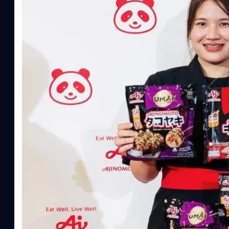
ความรู้หลักรูปแบบผลิตภัณฑ์ / โซลูชันกลุ่มเป้าหมายหลักNutrition
ประโยชน์จากกรดอะมิโน)aminoVITAL, AminoNITE,