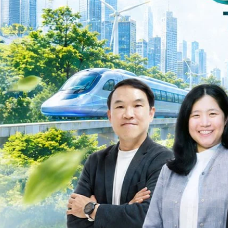
ys ago
ะเชื่อมโยงนโยบายกับเทคโนโลยี เพื่อขับเคลื่อนประเทศไทยสู่เศรษฐกิจสีเขียว
วงศ์สวัสดิ์รองนายกรัฐมนตรีและรัฐมนตรีว่าการกระทรวงการอุดมศึกษา
ม Green Transitioning: Decarbonize Unlockร่วมสำรวจแนวทางที่ภาคธุรกิจ
ื่อลดการปล่อยคาร์บอน และเดินหน้าสู่เป้าหมาย Net Zero พบกับ คุณปัณ
ธานกรรมการบริหาร ฝ่ายวิศวกรรมโครงสร้างบริษัท…
Life
SOCIAL MEDIA
Environment
Health
People
Instagram
Trends
Wellness
Facebook