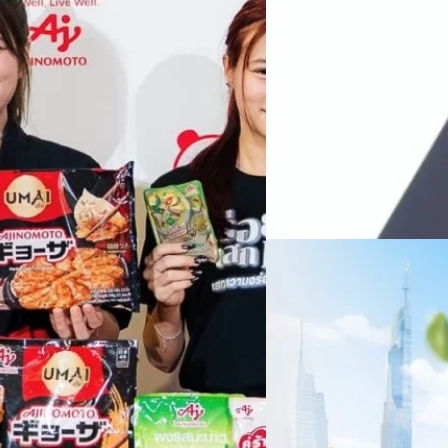
ทางการแพทย์ และผู้บริหารโรง
 & Well-beingAminoScience (การใช้
SYNNEX โชว์กำไร Q2
หลายแห่งในจีน เราเชื่อมั่นว่าค
Recurring Revenue เ
บาท/หุ้น
บริษัท ซินเน็ค (ประเทศไทย) 
ไตรมาส 2 และงวด 6 เดือนแรกข
เติบโตของรายได้อย่างมีนัยสำค
ไม่ได้รับสิทธิปันผล (XD) วันท
ธิดา มงคลสุธี ประธานเจ้าหน้าที
ทีมคอนเทนต์ BT
| 1 days ago
แรกบริษัทเดินหน้าขับเคลื่อน 
สินค้าไอที สู่การเป็น Digital 
Read More
สัดส่วนธุรกิจที่มีมูลค่าเพิ่ม
06/08/2026
ครบรอบ 6 ปี สำนักข่
TRANSITION ถกแนวทางป
เนื่องในโอกาสครบรอบ 6 ปี ส
เปลี่ยนมุมมองเกี่ยวกับการเปล
ประยุกต์ใช้ได้จริง จากผู้แทน
ประเทศไทยควรปรับตัวอย่างไร ? 
ทั้งในมิติของภาครัฐ ภาคธุรกิ