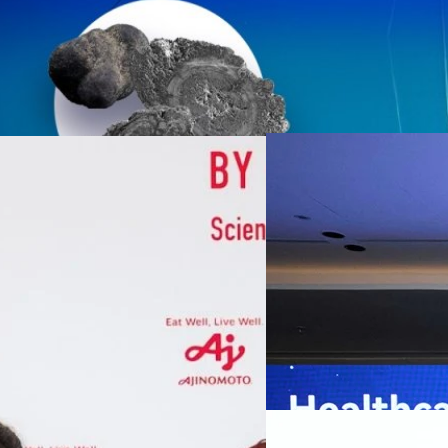
07/08/2026
หัวเว่ยเดินหน้าปฏิวัต
เกมเร่งเครื่อง AI เพื
กรุงเทพฯ, 7 สิงหาคม 2569 — 
Thailand Digital & AI Summi
ชูเทคโนโลยี
พันธมิตรด้านเทคโนโลยีจากไท
ปัญญาประดิษฐ์ (AI) พร้อมประ
ประเทศอย่างเป็นทางการ นายปี
y “AminoScience” ร่วมเปิดเผย
ทีมคอนเทนต์ BT
| 1 days ago
เว่ย เทคโนโลยี่ จำกัด ได้กล่าว
คโนโลยีทางอาหาร และข้อมูลพฤติกรรม
สาธารณสุขไทย และบทบาทของเท
Read More
ประชาชนได้อย่างทั่วถึงมากขึ้น 
ย ซึ่งมีมูลค่ามากกว่า 1.5 ล้านล้าน
มาเปลี่ยนแปลงอุตสาหกรรมสา
06/08/2026
) กลุ่มธุรกิจเทคโนโลยีและองค์
ข้อมูลสุขภาพแบบครบวงจร ตั้งแ