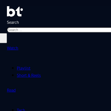
Search
Watch
Playlist
Short & Reels
Read
Tech