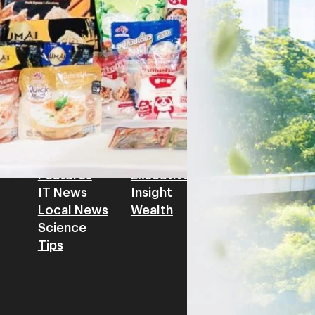
รัตนาภรณ์ ศรีนวลจันทร์
| 2 da
เศรษฐกิจ ปรับห่วงโซ่คุณค่า แล
โดย ศาสตราจารย์ ดร. ยศชนัน 
Read More
วิทยาศาสตร์ วิจัยและนวัตกรร
สามารถนำ Green Tech มาใช้เพ
วรรธน์ นิลกิจศรานนท์ รองประ
Tech
Biz
Game
horts
Cars
Corporate
Articles
Features
Executive
Game News
IT News
Insight
Reviews
Local News
Wealth
Science
Tips