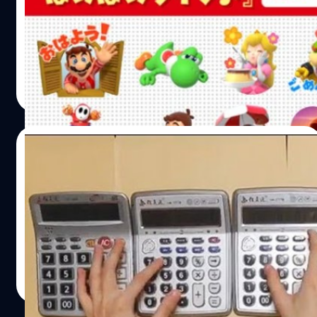
ชื่อ Relaxing Life (ในไทยก็โหลดได้แล้ว)
สติกเกอร์ Super Mario ชุดใหม่ มาแล้ว
วงศกร ปฐมชัยวัฒน์
| 3214 days ago
Read More
14/10/2017
ชมคลิปโชว์เล่นเพลง Super Mario ด้วย
เครื่องคิดเลข !!
มาดูการเล่นเพลงจากเกม Mario ด้วยเครื่องคิดเลข
วงศกร ปฐมชัยวัฒน์
| 3220 days ago
Read More