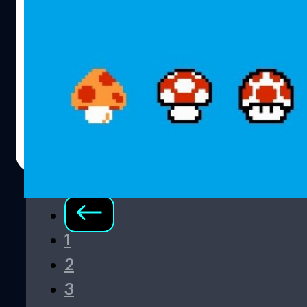
Nintendo จดทะเบียนเครื่องหมายการค้า
“เห็ด” และบล็อก ?
เตรียมพบกับสินค้าใหม่จากเกม Mario อีกเพราะปู่นินจด จด
ทะเบียนเครื่องหมายการค้า สินค้าจากเกมเพิ่มเติมแล้ว
วงศกร ปฐมชัยวัฒน์
| 3316 days ago
Read More
1
2
3