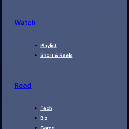
Watch
Playlist
Short & Reels
Read
Tech
Biz
Game