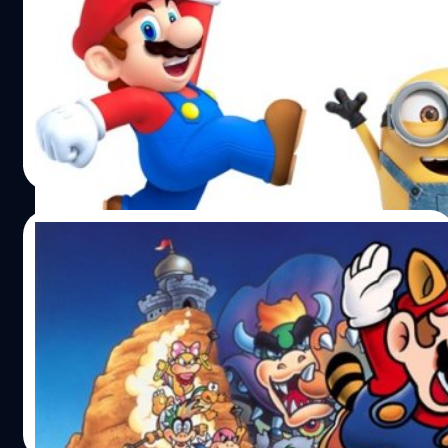
ทีมงาน Minions
หนังจากเกม Super Mario ได้รับการยืนยันว่าจะถูกสร้าง
แน่นอน
วงศกร ปฐมชัยวัฒน์
| 3110 days ago
Read More
14/01/2018
ชมคลิปการเล่น SpeedRun เกม Mario 3 ให้จบ
เร็วที่สุดแบบทำลายสถิติ
มาดูคลิปโชว์การเล่น Super Mario 3 ให้จบเร็วที่สุด
วงศกร ปฐมชัยวัฒน์
| 3127 days ago
Read More