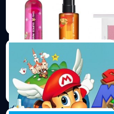
มาดูเครื่องสำอาง จากเกม Super Mario กัน
วงศกร ปฐมชัยวัฒน์
| 3305 days ago
Read More
19/07/2017
ชม Super Mario 64 Maker เกมที่ทำให้คุณ
สร้าง มาริโอ 3 มิติไว้เล่นเองได้ (เกมแฟนๆทำ
เอง)
มาสร้างเกม Super Mario 3D กันในเกม Mario 64 Maker
วงศกร ปฐมชัยวัฒน์
| 3307 days ago
Read More
10/07/2017