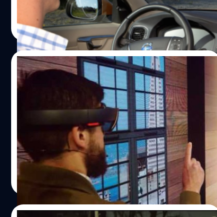
ประมาณให้กับโปรเจ็กต์ Drive me ซึ่งเป็นการพัฒนารถยนต์ที่
salinee tintumrong
| 3868 days ago
รองรับระบบเซ็นเซอร์ และระบบสมองกลอัจฉริยะ ที่สามารถ
Read More
ควบคุมรถให้วิ่งได้เองโดยที่เราไม่ต้องจับพวงมาลัยเลยด้วยซ้ำ
โดยมีการวางแผนกันไว้ว่า ในปี 2017 Volvo จะปล่อยรถ ซีรีส์
XC90s ที่มี เทคโนโลยี Drive me จำนวน 100 คันลงวิ่งบนถนน
21/11/2015
จริง ในเมือง Gothenburg ที่มีการจราจรคับคั่ง เทคโนโลยี
Drive me ของ Volvo นั้นเป็นอะไรที่น่าเยี่ยมมาก เพราะรถ
บ๊ายบายโชว์รูม!!! ‘ในอนาคตเราอาจได้เลือกซื้อ
สามารถวิ่งไปได้เองด้วยความเร็วสูง โดยที่มือของผู้ขับไม่ต้อง
รถยนต์ผ่าน Hololens’
จับพวงมาลัยเลย ทำให้คุณสามารถทำกิจกรรมอย่างอื่นได้
แบบชิลๆ https://youtu.be/DsaVCTwIT5I เบื้องหลัง
Volvo แบรนด์รถยนต์ชื่อดัง ได้ร่วมมือกับบริษัทไอทียักษ์ใหญ่
เทคโนโลยีนี้คือ ระบบเซ็นเซอร์หลายรูปแบบ เริ่มต้นที่ ระบบ
อย่าง Microsoft ตลอดช่วงหกเดือนที่ผ่านมา ร่วมกันพัฒนา
เรดาร์, กล้อง , ลำแสงเลเซอร์ และเซ็นเซอร์อัลทราโซนิกส์ เพื่อ
ให้ Hololens (แว่นที่สามารถจำลองภาพสามสิติเสมือนจริง
ให้สามารถตรวจจับรถยนต์ และสิ่งกีดขวางได้ครบ 360 องศา
ของ Microsoft) สามารถช่วยลูกค้าในการเลือกซื้อรถยนต์
และรอบตัวรถ และมีระบบสมองกลที่ทำหน้าที่ประมวลผล
โดยให้ลูกค้ามองผ่าน Hololens ที่แสดงบรรยากาศจำลอง
Thanakorn Poonsuk
| 3912 days ago
ข้อมูลจากเซ็นเซอร์ทุกตัว รวมถึงมีระบบ GPS…
ภายในรถยนต์ สมรรถนะต่างๆ รวมถึงแสดงรายละเอียดปลีก
Read More
ย่อยอื่นๆ ซึ่งทำให้ลูกค้าได้รับประสบการณ์ที่ดียิ่งขึ้นในการ
เลือกซื้อรถยนต์ของ Volvo
18/09/2015