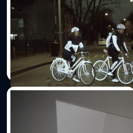
นักปั่นมีเฮ!! “สีสเปรย์ล่องหน” เรืองแสงในที่
มืด ปั่นกลางคืนได้สบายใจเลย!!
ปั่นกลางคืนมันอันตราย แน่นอน เพราะจักรยานไม่มีไฟหรือ
เสียงหรืออะไรที่บ่งบอกว่ามีคนปั่นอยู่ตรงทางนี้นะ ปัญหาเหล่า
นี้จะหมดไป ด้วยตัวช่วยใหม่สำหรับชาวนักปั่นโดยเฉพาะ คือ
“สีสเปรย์ล่องหน” นั่นเองจ้าาา!! แล้วมันช่วยยังไงล่ะ เจ้า “สีส
เปรย์ล่องหน” ตัวนี้ ถูกออกแบบมาโดย “Volvo” (วอลโว่)
salinee tintumrong
| 3976 days ago
บริษัทยานยนต์ระดับโลก เป็น “สีสเปรย์” แบบ “มองไม่เห็น” นี้
Read More
อยู่ภายใต้ชื่อ “LifePaint” (ไลฟ์ เพนต์) ใช้ฉีดพ่นลงบน
จักรยาน และหมวกนิรภัยของท่านหรือจะฉีดตามจุดสำคัญที่
สะดวกแก่การมองเห็น โดยสีที่พ่นลงไปจะมองไม่เห็นในที่ ที่มี
26/06/2014
แสงสว่าง จึงไม่ทำให้สีรถและหมวกของท่านเพี้ยนไปจากเดิม
แต่มันจะเรืองแสงขึ้นทันทีเมื่อเวลาเริ่มมืด เมื่อสะท้อนไฟหน้า
นอกจาก Android ตัวใหม่แล้วงาน Google
รถยนต์ ทำให้รถที่ผ่านไปมามองเห็นชาวนักปั่นได้อย่างชัดเจน
I/O มีอะไรอีก? มาดูกัน!
เต็มตา “Volvo” (วอลโว่) ถือเป็นผู้นำด้านความปลอดภัยด้าน
ยานยนต์ของโลกอย่างแท้จริง เนื่องจากในปี 1969 “Volvo” นี่
นอกจากเรื่อง Android L พระเอกของงานแล้ว งานนี้กูเกิลเปิด