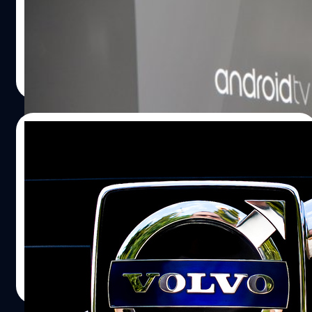
แหละ ที่เป็นผู้คิดค้นเข็มขัดนิรภัยแบบ 3 จุด ที่ใช้กันปัจจุบันใน
ตัว Android TV การพยายามอีกครั้งที่จะเข้าสู่ตลาด TV หลัง
รถยนต์โดยที่ไม่จดลิขสิทธิ์ เพื่อให้การผลิตรถยนต์ทั่วโลก มี
จากแป้กมาจาก Google TV และเหมือนจะประสบความสำเร็จ
ความปลอดภัยต่อผู้ใช้งานทุกคน สำหรับเจ้า "สีสเปรย์นิรภัย
จาก Chromecast
ล่องหน" นี้ ได้ทดลองวางจำหน่ายแล้วในประเทศอังกฤษ เมื่อ
Surasak Siriprapasoontorn
| 4425 days ago
เดือนมี.ค.ที่ผ่านมา และเตรียมจำหน่ายในสหรัฐอเมริกาใน
Read More
เร็วๆ นี้ ส่วนการจำหน่ายทั่วโลกนั้นต้องดูที่ยอดการทดลอง
ขายใน 2 พื้นที่นี้ก่อนนะจ๊ะ…
05/12/2013
Volvo เดินหน้าเต็มสูบกับเทคโนโลยีรถยนต์ไร้
คนขับ
Volvo บริษัทผลิตรถยนต์ที่เรารู้จักกันดี ได้ประกาศแนวทาง
ของบริษัทว่าจะมุ่งพัฒนารถยนต์ไร้คนขับขึ้นมาแน่นอน
Kachin Tängschwarnich
| 4628 days ago
Read More