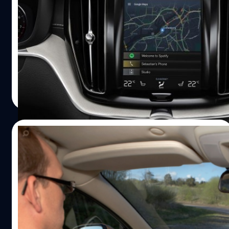
ปฏิบัติการสำหรับรถรุ่นใหม่
Google ได้ก้าวไปอีกขั้นด้วยการเปลี่ยนให้ Android เป็นระบบ
ปฏิบัติการสำหรับรถยนต์เต็มรูปแบบโดยใช้ Android 7.0
Nougat และได้ประกาศความร่วมมือกับ Audi และ Volvo
ปรีดี ฤกษ์วลีกุล
| 3370 days ago
Read More
04/01/2016
โปรเจ็กต์ Drive me ยานยนต์ขับเคลื่อนด้วยตัว
เอง ของ Volvo สำเร็จ พร้อมปล่อยรถต้นแบบ
ลงวิ่งแล้ว!
การขับรถระยะทางไกลๆ ไม่ว่าจะในช่วงเทศกาล หรือวันหยุด
ยาว เป็นอะไรที่เมื่อยมาก (คนนั้งก็สบายหน่อยโน๊ะ) แถมยัง
เสี่ยงต่อการหลับในอีกด้วย ผู้นำทางด้านทางเทคโนโลยีความ
ปลอดภัยในการขับขี่อย่าง Volvo จึงได้ทุ่มเทเวลาและงบ