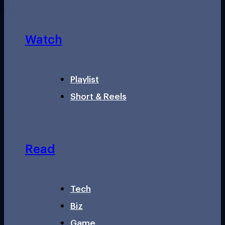
Watch
Playlist
Short & Reels
Read
Tech
Biz
Game