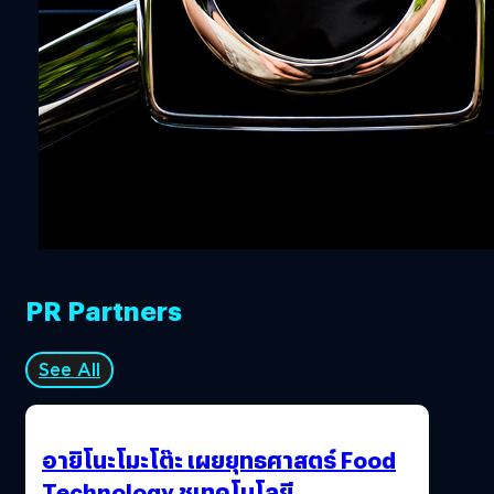
1
2
PR Partners
See All
อายิโนะโมะโต๊ะ เผยยุทธศาสตร์ Food
Technology ชูเทคโนโลยี