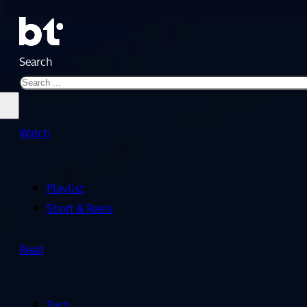
Search
Watch
Playlist
Short & Reels
Read
Tech