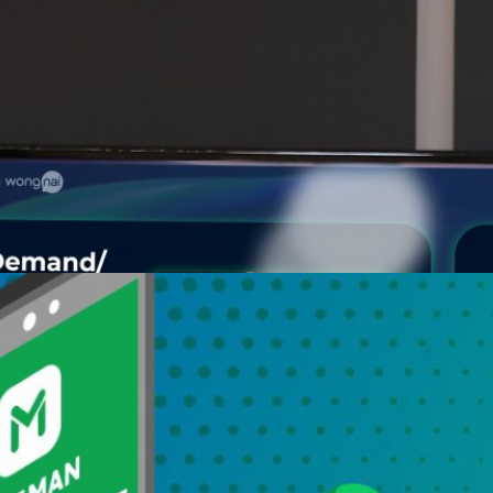
เป้าดึงนักพัฒนาเสริมทัพเทคที่ใหญ่ที่สุดในไทย
ภัทราวุธ ซื่อสัตยาศิลป์ ประธานเจ้าหน้าที่ฝ่ายเทคโนโลยี (CTO) ของ LINE
นด้านเทคโนโลยี ตั้งเป้าดึงผู้เชี่ยวชาญจากทั่วโลก เสริมทัพ Tech Talent
ึ่งของบริษัทเทคโนโลยีที่ใหญ่ที่สุดในประเทศไทย
days ago
่า GP เหลือ 25% ช่วยเหลือร้านอาหาร ใน 4 จังหวัด
ปริมณฑล
Saveร้านอาหาร ต่อเนื่อง ประกาศมาตรการลดค่า GP เหลือ 25% เพื่อ
จังหวัดพื้นที่สีแดงเข้ม ได้แก่ กรุงเทพฯ นนทบุรี ปทุมธานี และสมุทรปราการที่
าดของโควิด-19 ระลอก 3 ตลอดเดือนมิถุนายน 2564 สำหรับร้านที่ตรงตาม
ิ์ (จำนวนจำกัด) ได้ตั้งแต่วันที่ 25 พฤษภาคมเป็นต้นไป