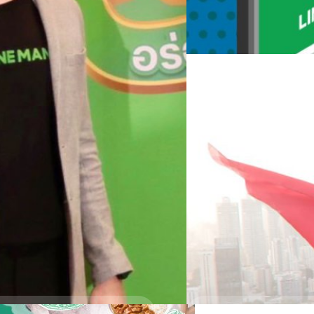
ที่ https://bit.ly/3wwqOvE น
ทีมคอนเทนต์ BT
| 1893 days 
“แม้ว่าร้านอาหารในพื้นที่สีแ
เปิดได้ถึง 21.00 น. แล้วนั้น 
Read More
ดังนั้น LINE MAN Wongnai ใน
กับร้านอาหารที่มีจำนวนสาขาไม
16/03/2021
ช่วงวิกฤต รวมถึงแจกคูปองส่วนล
สำหรับร้านอาหารที่สามารถขอล
LINE MAN Wongnai โชว
MAN GP ที่ปัจจุบันจ่ายค่าธรรมเ
ทั่วไทยภายในสิ้นปี
นนทบุรี ปทุมธานี และสมุทรปรา
วันที่ 25 พฤษภาคมเป็นต้นไปที่
หัวเรือใหญ่ LINE MAN Wongna
ครบตามจำนวนที่กำหนดบริษัทจะพ
แกร่งในฐานะผู้นำแพลตฟอร์มอ
ลำดับที่สมัครก่อน-หลัง จะได้
ซิสเต็มระหว่าง LINE, LINE MA
ที่ 31 พฤษภาคม 2564 โดยจะไ
สำหรับร้านอาหารเติบโตกว่า 3 
มิถุนายน และจะได้รับเงินคืนภ
ทั่วประเทศ พร้อมส่ง Brand Cam
ทีมคอนเทนต์ BT
| 1969 days 
Merchant App…
เผยโฉมแบรนด์แอมบาสเดอร์คร
หลังควบรวมกิจการในเดือนกันยา
Read More
สำเร็จเติบโตกว่า 5 เท่าในปีที่