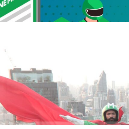
ายยอด ชินสุภัคกุล ประธานเจ้าหน้าที่บริหาร LINE MAN Wongnai กล่าวว่า
ago
ดงเข้มจะสามารถกลับมาเปิดให้นั่งรับประทานอาหารในร้านได้ไม่เกิน 25% และ
ร้านอาหารก็ยังต้องแบกรับภาระต้นทุนในขณะที่ยังไม่สามารถได้รับรายได้เต็มร้อย
ฐานะที่เป็นพาร์ตเนอร์ของร้านอาหารจึงได้ออกมาตรการเยียวยาลดค่า GP ให้
่มาก ที่ขายเดลิเวอรีในโครงการ LINE MAN GP เพื่อช่วยแบ่งเบาภาระต้นทุนใน
ด กระตุ้นลูกค้าอุดหนุนร้านใกล้บ้านตลอดทั้งเดือนมิถุนายนอีกด้วย” เงื่อนไข
ดค่า GP เหลือ 25% กับ LINE MAN Wongnai มีดังนี้ ร้านในโครงการ LINE
์แกร่งโตกว่า 5 เท่าปี 63 กางแผนปี 64 ลุย 77 จังหวัด
นียม GP มากกว่า 25%ร้านตั้งอยู่ในจังหวัดพื้นที่สีแดงเข้ม ได้แก่ กรุงเทพฯ
การร้านมีจำนวนสาขาไม่เกิน 2 สาขาสมัครขอรับสิทธิ์ (จำนวนจำกัด) ได้ตั้งแต่
 https://bit.ly/3wwqOvE และจะปิดรับลงทะเบียนเมื่อมีร้านที่ผ่านเงื่อนไข
i “ยอด ชินสุภัคกุล” แถลงความคืบหน้าครั้งแรก หลังการควบรวมกิจการ โชว์
ิจารณาสิทธิ์จากลำดับที่สมัครก่อน-หลัง ร้านที่ผ่านเงื่อนไขที่กำหนดตาม
อนดีมานด์และข้อมูลร้านอาหารสัญชาติไทยที่ผสานความแข็งแกร่งของอีโค
รับการยืนยันสิทธิ์ผ่านแอปฯ Wongnai Merchant App ภายในวัน
N และ Wongnai ทำให้ธุรกิจเดลิเวอรีโตเกิน 5 เท่าในปี 63 และธุรกิจ POS
ด้ลดค่าธรรมเนียม GP เหลือ 25% สำหรับยอดขาย 10,000 บาทแรก ของเดือน
เท่าแม้มี COVID-19 พร้อมกางแผนปี 64 เดินหน้าขยายบริการครบ 77 จังหวัด
ายในเดือนถัดไป สอบถามข้อมูลเพิ่มเติมติดต่อฝ่ายบริการลูกค้าบน Wongnai
paign ครั้งใหญ่แห่งปี “LINE MAN Food Hero สู้ทุกเมื่อ เพื่อทุกมื้อ” และ
ago
ั้งแรก ครั้งแรกของการแถลงผลการดำเนินธุรกิจของ LINE MAN Wongnai
ยน 2563 โดยยอด ชินสุภัคกุล ประธานเจ้าหน้าที่บริหาร ได้เปิดเผยถึงความ
ผ่านมา “ตัวเลขการเติบโตกว่า 5 เท่า…