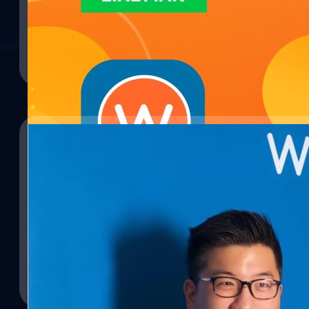
06/08/2020
“ยอด ชินสุภัคกุล” เตรียมรับตำแหน่งซีอีโอ LINE
19/03/2020
LINE คอร์ปอเรชัน ประกาศเลือก “ยอด ชินสุภัคกุล” ให้ขึ้นดำรงตำแหน่ง 
โอ บริษัท LINE MAN Wongnai บริษัทใหม่ที่เกิดจากการควบรวมกิจกา
“สู้ไปด้วยกันเราจะรอดกันหมด” Wongnai เตรียมม
แพลตฟอร์มออนดีมานด์ชั้นนำของไทย และ “วงใน” แพลตฟอร์มรีวิวแ
อาหารและพาร์ตเนอร์ท่ามกลาง Covid-19 ระบาด
มีผลในช่วงเดือนกันยายน 2563* โดย “ยอด” จะรับหน้าที่บริหารจัดการ
บริษัท อึนจอง ลี หัวหน้าฝ่ายบริหารธุรกิจ เอเชียตะวันออกเฉียงใต้ ไลน์
ท่ามกลางไวรัส Covid-19 ระบาดธุรกิจทุกภาคส่วนมีการปรับตัวเพื่อให้เ
ทีมคอนเทนต์ BT
| 2191 days ago
การดำเนินธุรกิจตลอด 4 ปีที่ผ่านมา LINE MAN พิสูจน์ตัวเองในฐานะ ‘ผ
มีการ Work From Home กันบ้างแล้ว สถานบันเทิง สถานบริการต่าง ๆ งดใ
ผู้เล่นสำคัญในธุรกิจ O2O ของประเทศไทย เรายังคงมุ่งมั่นที่จะสร้างธุรกิ
Read More
เริ่มที่จะกักตัวเองอยู่ในบ้าน ธุรกิจร้านอาหารได้รับผลกระทบอย่างมา
หนึ่งของการดำเนินชีวิตประจำวันของคนไทย ด้วยเงินลงทุนมูลค่า 3,3
ออกจากบ้านน้อยลง ไม่กล้าออกไปใช้บริการ คุณยอด ชินสุภัคกุล, CE
จาก BRV Capital Management…
พยายามช่วยเหลือสมาชิกของ Wongnai อย่างเต็มที่ โดยเตรียมมาตรกา
ทีมคอนเทนต์ BT
| 2331 days ago
ช่องทางต่าง ๆ รวมถึง LINE MAN ที่เป็นพาร์ตเนอร์ดังต่อไปนี้ เพิ่มช่อ
มากขึ้น พยายามทำให้ร้านอาหารใหม่ๆ ขึ้นระบบ delivery ได้เร็วที่สุดภ
Read More
(Take-out) และจะนำไปปรับใช้กับร้านอาหารให้เร็วที่สุด ซึ่งเป็นฟีเจอ