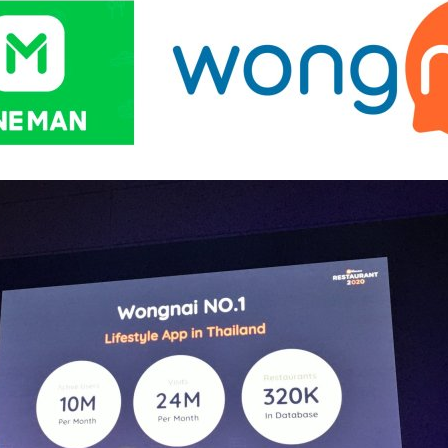
รรับเงินทุนครั้งแรกสำหรับธุรกิจดาวรุ่งในกลุ่มธุรกิจต่างประเทศของ LINE
ง LINE MAN ในประเทศไทยและความพร้อมในการสร้างการเติบโตให้กับ
BRV ในครั้งนี้ นำมาสู่การควบรวมกิจการบริษัท วงใน มีเดีย จำกัด หรือ
s ago
้นหาร้านอาหารชั้นนำของเมืองไทย ซึ่งดำเนินธุรกิจในฐานะพันธมิตรร่วมกับ
่งปัจจุบัน Wongnai มีผู้ใช้งานกว่า 10 ล้านรายต่อเดือน ด้วยฐานข้อมูลร้าน
 400,000 ร้านทั่วประเทศ ซึ่งทำให้ผู้ใช้งาน LINE MAN สามารถสั่งอาหารจาก
ngnai ได้ การลงทุนในครั้งนี้มีวัตถุประสงค์เพื่อสร้างความแข็งแกร่งให้กับ
อดการพัฒนาในช่วงที่ธุรกิจกำลังเติบโตอย่างต่อเนื่องในตลาดประเทศไทย
าหาร 2020 ที่คนเปิดร้านควรรู้ จากงาน Wongnai for
ant 2020
านอาหารและระบบบริหารธุรกิจร้านอาหารครบวงจร จับมือร่วมกับพาร์ทเนอ
เจ้าของธุรกิจ จัดงานสัมมนาครั้งใหญ่ประจำปี “Wongnai for Business:
นด์ในวงการอาหารปี 2020 และแชร์ข้อมูลตลอดปี 2018-2019 เพื่อใช้สู้ศึก
กำลังมาถึง โดยหัวข้อบนเวทีแบ่งเป็น 5 เซกชันที่ พร้อมมีวิทยากรสลับขึ้นพูดบน
elcome note: Restaurant 2020 โดยคุณยอด ชินสุภัคกุล CEO & Co-Founder
ys ago
ร้านอาหารแห่งอนาคต โดยคุณชวิน ศุภวงศ์ COO FoodStory รู้ให้ทัน ใช้ให้
ต้องมีในยุค O2O โดยคุณธิติวุฒิ อุดมชัยพร BDM Wongnai ขายอย่างไรให้ปังใน
งฉ่ำ…