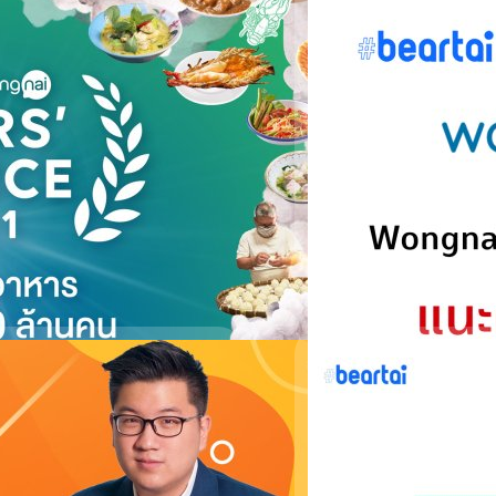
” รางวัลสุดยอดร้าน
สัญชาติไทย เปิดโผรางวัลสุดยอด
Choice 2021” กับ 680 ร้านอาหาร
ถึงร้านไฟน์ไดน์นิง ที่ผ่านเกณฑ์
ตัวจริงเสียงจริงบนแอปฯ LINE
สต์รางวัลพิเศษครั้งแรกในสาขา Top
าพที่ควรค่าแก่การลิ้มลองสักครั้ง
1 คือครั้งแรกของการประกาศท็อปลิ
หารจากจำนวนทั้งหมด 680 ร้าน ได้แก่
01/11/2020
ยอด ชินสุภัคกุล ประธานเจ้าหน้าที่
หลุดยกใหญ่!! Wongn
estyle & Solution Services และ วรา
 MAN Wongnai Users’ Choice Top
แจ้งลูกค้าเปลี่ยนรหั
30/07/2020
นปี 2020 ผ่านแอปพลิเคชัน LINE
รวม 15 รางวัล ได้แก่ สุดยอดร้าน
ปรากฏในรายงานล่าสุดมีข้อมู
LINE MAN ควบรวม W
าหารเกาหลีขายดี - Bonchonสุดยอด
ออกมาแจ้งผู้ใช้แล้วให้ดำเนิ
Capital Manageme
LINE MAN "ผู้ช่วยเบอร์หนึ่ง"
ศุภกานต์ เหล่ารัตนกุล
| 210
ข้อตกลงด้านเงินลงทุนมูลค่