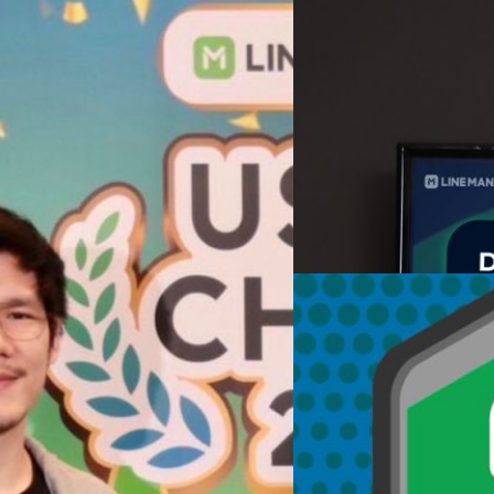
08/11/2022
LINE MAN Wongnai ตั้ง
วันนี้ (8 พฤศจิกายน 2565) คุณ
MAN Wongnai ได้เผยแผนการลงทุ
ในไทย ย้ำภาพลักษณ์ความเป็นหน
ก LINE MAN Wongnai
ศุภกานต์ เหล่ารัตนกุล
| 1367 
ที่ผ่านการคัดเลือก LINE MAN
Read More
ยผู้ใช้งานงานแอปพลิเคชัน LINE MAN
31/05/2021
LINE MAN Wongnai ลดค
พื้นที่สีแดงเข้มในเขต
LINE MAN Wongnai เดินหน้า #
เยียวยาช่วยเหลือร้านอาหารใน 4 
ได้รับผลกระทบจากการแพร่ระบ
เงื่อนไข สามารถสมัครขอรับสิทธ