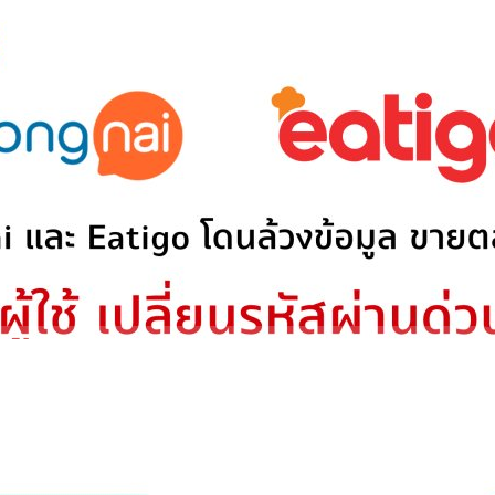
ai, Eatigo โดนแฮกเกอร์นำข้อมูลไปขายในตลาดมืด
สผ่านด่วน
ลของบริษัทในไทยหลุดออกมาด้วย Wongnai และ Eatigo ทั้ง 2 รับรู้ และได้
ongnai คว้าเงินลงทุนกว่า 3,300 ล้านบาท จาก BRV
นการเปลี่ยนรหัสผ่านในทันทีเรียบร้อยแล้ว
nt
 ผู้ให้บริการแอปพลิเคชันเดลิเวอรีชั้นนำในประเทศไทย เผยว่า บริษัทได้บรรลุ
4 days ago
า 110 ล้านเหรียญสหรัฐฯ (ประมาณ 3,300 ล้านบาท) จากบริษัท BRV Capital