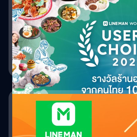
เปิดโผ “LINE MAN Wongnai Users’ Choice 2021
อาหารแห่งปีของคนไทย เพื่อคนไทย
LINE MAN Wongnai ผู้นำแพลตฟอร์มออนดีมานด์และข้อมูลร้านอาหาร
ร้านอาหารแห่งปีของคนไทย เพื่อคนไทย “LINE MAN Wongnai Users’ 
จากกว่า 70 จังหวัดทั่วไทยครบทุกประเภทร้านอาหารตั้งแต่สตรีทฟู้ดไปจน
การคัดเลือกอย่างเข้มงวดจากรีวิว เรตติ้ง และยอดออร์เดอร์จากนักกิน
MAN และ Wongnai กว่า 10 ล้านคนในปีที่ผ่านมา พร้อมประกาศท็อปลิ
ทีมคอนเทนต์ BT
| 1980 days ago
Delivery และ Top Experience รวม 30 ร้านที่การันตีมาตรฐานและคุณภ
ในชีวิต ไฮไลท์สำคัญสำหรับ LINE MAN Wongnai Users’ Choice 202
Read More
สต์รางวัลพิเศษให้แก่ 30 ร้านที่เป็น “ที่สุด” ของแต่ละประเภทร้านอา
รางวัล Top Delivery และ รางวัล Top Experience นำทีมมอบรางวัลโดย 
บริหาร, เอกลักษณ์ วิริยะโกวิทยา ประธานเจ้าหน้าที่ฝ่ายปฏิบัติการ Lif
นันท์ ช่วงฉ่ำ ผู้อำนวยการฝ่ายการตลาด On-Demand Services LINE
Delivery “ที่สุด” ของร้านอาหารเดลิเวอรี การันตีจากยอดออร์เดอร์ใ
MAN ในฐานะร้านอาหารที่มียอดขายสูงที่สุดในแต่ละประเภทร้านอาหาร 
สตรีทฟู้ด - ซ้งเป็ดพะโล้สุดยอดร้านไก่ทอดขายดี - KFCสุดยอดร้านอ
ร้านกาแฟขายดี - Cafe Amazonสุดยอดร้านชานมขายดี -…