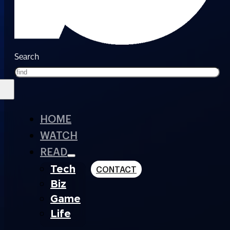
Search
HOME
WATCH
READ
Tech
CONTACT
Biz
Game
Life