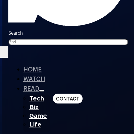
Search
HOME
WATCH
READ
Tech
CONTACT
Biz
Game
Life