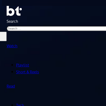
Search
Watch
Playlist
Short & Reels
Read
Tech