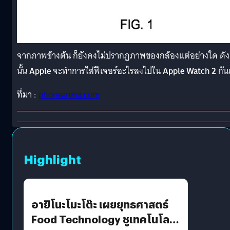
จากภาพข้างต้น ก็ยังคงไม่ปรากฏภาพของกล้องแต่อย่างใด ดัง
นั้น
Apple
จะทำการใส่ฟีเจอร์อะไรลงไปใน
Apple Watch 2
กัน
ที่มา :
phonearena.com
Highlight
อายิโนะโมะโต๊ะ เผยยุทธศาสตร์
Food Technology ชูเทคโนโลยี