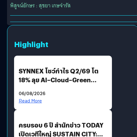
พิสูจน์อักษร : สุชยา เกษจำรัส
Highlight
SYNNEX โชว์กำไร Q2/69 โต
18% ลุย AI–Cloud–Green
Energy สร้างฐาน Recurring
06/08/2026
Revenue เร่งเครื่อง New
Read More
Growth Engine พร้อมจ่าย
ปันผล 0.10 บาท/หุ้น
ครบรอบ 6 ปี สำนักข่าว TODAY
เปิดเวทีใหญ่ SUSTAIN CITY: