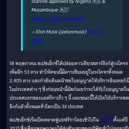
Starlink approved by Nigeria 🇳🇬 &
Mozambique 🇲🇿
https://t.co/Q1VvqVmJ2i
— Elon Musk (@elonmusk)
May 27,
2022
18 พฤษภาคม สเปซเอ็กซ์ได้ปล่อยดาวเทียวสตาร์ลิงก์สู่วงโคจร
เพิ่มอีก 53 ดวง ทำให้ตอนนี้มีดาวเทียมอยู่ในวงโคจรทั้งหมด
2,405 ดวง และกำลังเดินหน้าขอใบอนุญาตให้บริการอินเทอร์เน
ในประเทศต่าง ๆ ซึ่งก่อนหน้านี้มัสก์เผยว่าจะได้รับใบอนุญาตใน
ประเทศแรกของแอฟริกาเร็ว ๆ นี้ และขณะนี้ได้เปิดให้บริการสต
ลิงก์แล้วทั้งหมดทั่วโลกเป็น 34 ประเทศ
สเปซเอ็กซ์เริ่มเปิดตลาดสู่แอฟริกาโดยเข้าไปใน
ไนจีเรีย
ตั้งแต่ปี
2021 ซึ่งเดือนพฤษภาคมได้ส่งตัวแทนของบริษัทเข้าไปเจรจากั