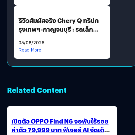
รีวิวสัมผัสจริง Chery Q ทริปก
รุงเทพฯ-กาญจนบุรี : รถเล็ก
ฟีเจอร์แน่น ช่วงล่างเฟิร์ม
05/08/2026
ฟังก์ชันเกินตัว
Read More
Related Content
เปิดตัว OPPO Find N6 จอพับไร้รอย
ค่าตัว 79,999 บาท ฟีเจอร์ AI จัดเต็ม