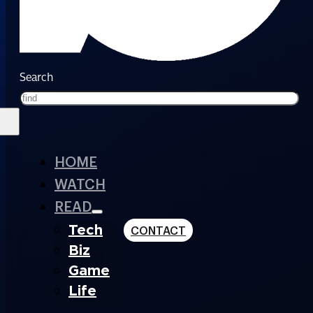
Search
HOME
WATCH
READ
Tech
CONTACT
Biz
Game
Life