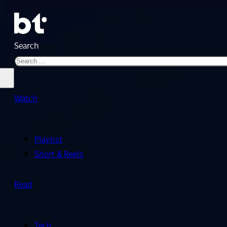
Search
Watch
Playlist
Short & Reels
Read
Tech