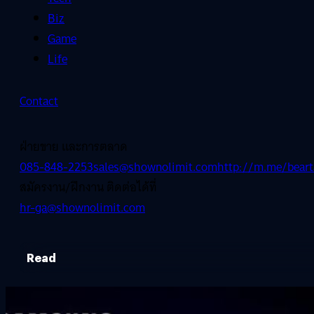
Biz
Game
Life
Contact
ฝ่ายขาย และการตลาด
085-848-2253
sales@shownolimit.com
http://m.me/beart
สมัครงาน/ฝึกงาน ติดต่อได้ที่
hr-ga@shownolimit.com
Read