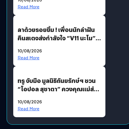
Read More
ลาด้วยรอยยิ้ม ! เพื่อนนักล่าฝัน
คืนสเตจส่งกำลังใจ “V11 นะโม”
ยุติฝันสัปดาห์ที่ 9 ท่ามกลางความ
10/08/2026
รักแน่นฮอลล์
Read More
ทรู จับมือ มูลนิธิถันยรักษ์ฯ ชวน
“โอปอล สุชาตา” ควงคุณแม่ส่ง
ต่อแคมเปญ “เต้าต้องตรวจ”
10/08/2026
เติมเต็มความหมายวันแม่ปีนี้
Read More