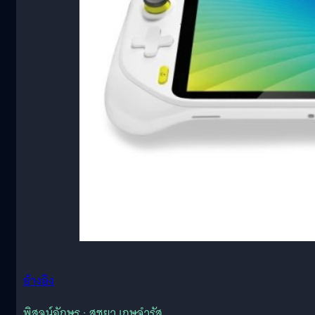
อ้างอิง
พิสูจน์อักษร : สุชยา เกษจำรัส