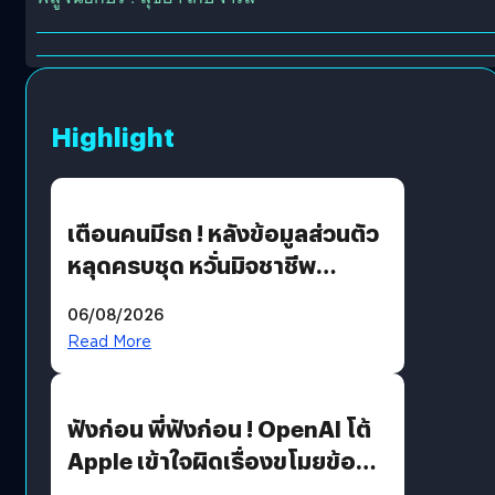
Highlight
เตือนคนมีรถ ! หลังข้อมูลส่วนตัว
หลุดครบชุด หวั่นมิจชาชีพ
สวมรอย ล่าสุดพบแล้วเกิดจาก
06/08/2026
รหัสผ่านหลุด ไม่ใช่แฮ็กเกอร์
Read More
ฟังก่อน พี่ฟังก่อน ! OpenAI โต้
Apple เข้าใจผิดเรื่องขโมยข้อมูล
อีกฝั่งไม่ตอบโต้ แต่ฟ้องต่อ