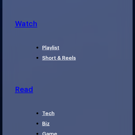
Watch
Playlist
Short & Reels
Read
Tech
Biz
Game