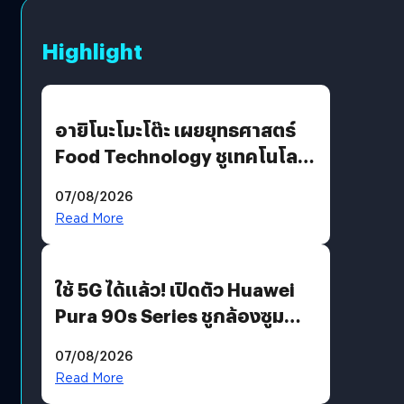
Highlight
อายิโนะโมะโต๊ะ เผยยุทธศาสตร์
Food Technology ชูเทคโนโลยี
“AminoScience” เจาะอินไซต์ผู้
07/08/2026
บริโภคและ B2B
Read More
ใช้ 5G ได้แล้ว! เปิดตัว Huawei
Pura 90s Series ชูกล้องซูม
200 MP ในรุ่นท็อป
07/08/2026
Read More