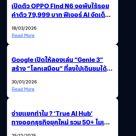
เปิดตัว OPPO Find N6 จอพับไร้รอย
ค่าตัว 79,999 บาท ฟีเจอร์ AI จัดเต็ม
แถมปากกา OPPO AI Pen ให้มาด้วย
18/03/2026
Read More
Google เปิดให้ลองเล่น “Genie 3”
สร้าง “โลกเสมือน” ที่ลงไปเดินชมได้
ด้วยปลายนิ้ว
30/01/2026
Read More
จ่ายแยกทำไม ? ‘True AI Hub’
ทางออกธุรกิจยุคใหม่ รวม 50+ โมเดล
AI ระดับโลกไว้ในที่เดียว
25/12/2025